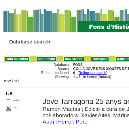
Database search
Database:
FONS
Search:
COLLA JOVE DELS XIQUETS DE 
References found:
6
[
Refine the search
]
Showing:
1 .. 6
in format [
Default
]
page 1 of 1
1 / 6
Jove Tarragona 25 anys 
select
print
Ramon Macías ; Edició a cura de J
col·laboradors: Xavier Altés, Màrius 
Audí i Ferrer, Pere