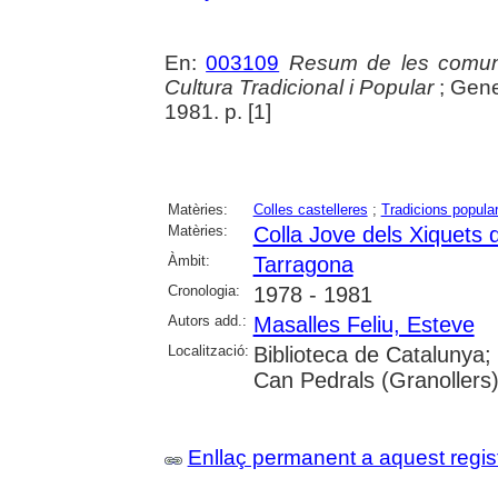
En:
003109
Resum de les comun
Cultura Tradicional i Popular
; Gener
1981. p. [1]
Matèries:
Colles castelleres
;
Tradicions popula
Matèries:
Colla Jove dels Xiquets 
Àmbit:
Tarragona
Cronologia:
1978 - 1981
Autors add.:
Masalles Feliu, Esteve
Localització:
Biblioteca de Catalunya;
Can Pedrals (Granollers
Enllaç permanent a aquest regis