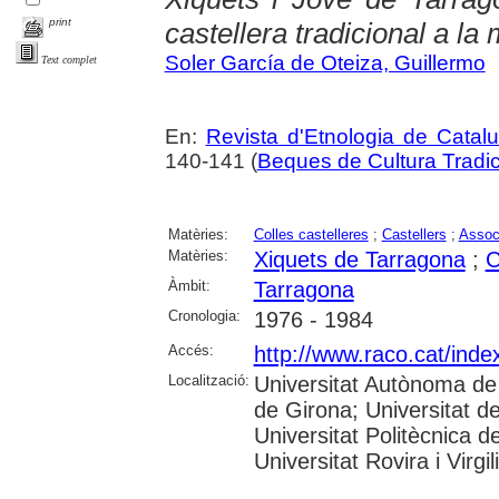
print
castellera tradicional a l
Soler García de Oteiza, Guillermo
Text complet
En:
Revista d'Etnologia de Catal
140-141 (
Beques de Cultura Tradic
Matèries:
Colles castelleres
;
Castellers
;
Associ
Matèries:
Xiquets de Tarragona
;
C
Àmbit:
Tarragona
Cronologia:
1976 - 1984
Accés:
http://www.raco.cat/inde
Localització:
Universitat Autònoma de 
de Girona; Universitat de
Universitat Politècnica 
Universitat Rovira i Virgili