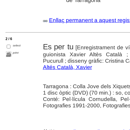
Enllaç permanent a aquest regis
2 / 6
Es per tu
select
[Enregistrament de v
print
guionista Xavier Altès Català 
Pucurull ; disseny gràfic: Cristina Ca
Altés Català, Xavier
Tarragona : Colla Jove dels Xique
1 disc òptic (DVD) (70 min.) : so, co
Conté: Pel·lícula Cornudella, Pel
Fotografies 1991-2000, Fotografie