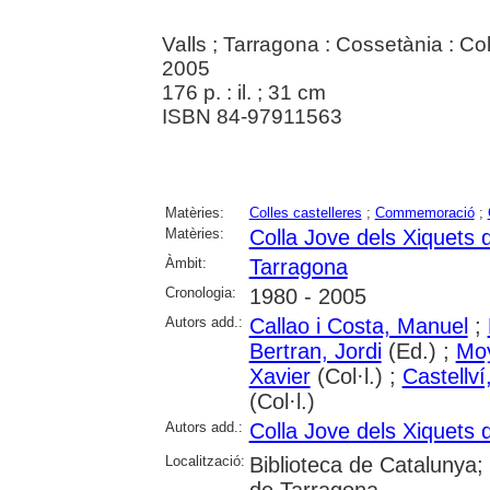
Valls ; Tarragona : Cossetània : C
2005
176 p. : il. ; 31 cm
ISBN 84-97911563
Matèries:
Colles castelleres
;
Commemoració
;
Matèries:
Colla Jove dels Xiquets 
Àmbit:
Tarragona
Cronologia:
1980 - 2005
Autors add.:
Callao i Costa, Manuel
;
Bertran, Jordi
(Ed.) ;
Mo
Xavier
(Col·l.) ;
Castellví
(Col·l.)
Autors add.:
Colla Jove dels Xiquets 
Localització:
Biblioteca de Catalunya; U
de Tarragona