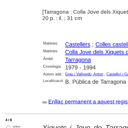
[Tarragona : Colla Jove dels Xique
20 p. : il. ; 31 cm
Matèries:
Castellers
;
Colles castel
Matèries:
Colla Jove dels Xiquets 
Àmbit:
Tarragona
Cronologia:
1979 - 1994
Autors add.:
Grau i Vallverdú, Anton
;
Castellví i 
Localització:
B. Pública de Tarragona
Enllaç permanent a aquest regis
4 / 6
Xiquets i Jove de Tarrag
select