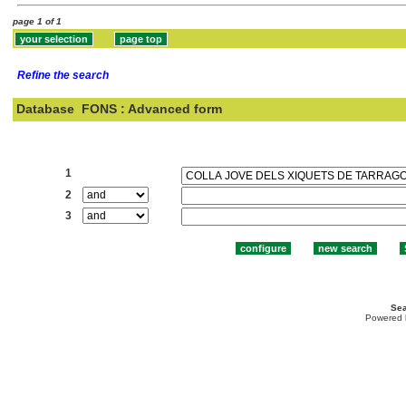
page 1 of 1
Refine the search
Database
FONS : Advanced form
Search:
1
2
3
Sea
Powered