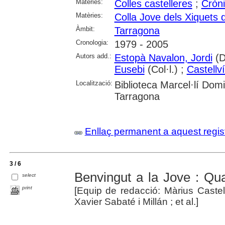
Matèries:
Colles castelleres
;
Cròn
Matèries:
Colla Jove dels Xiquets 
Àmbit:
Tarragona
Cronologia:
1979 - 2005
Autors add.:
Estopà Navalon, Jordi
(D
Eusebi
(Col·l.) ;
Castellví
Localització:
Biblioteca Marcel·lí Dom
Tarragona
Enllaç permanent a aquest regis
3 / 6
Benvingut a la Jove : Quad
select
print
[Equip de redacció: Màrius Castel
Xavier Sabaté i Millán ; et al.]