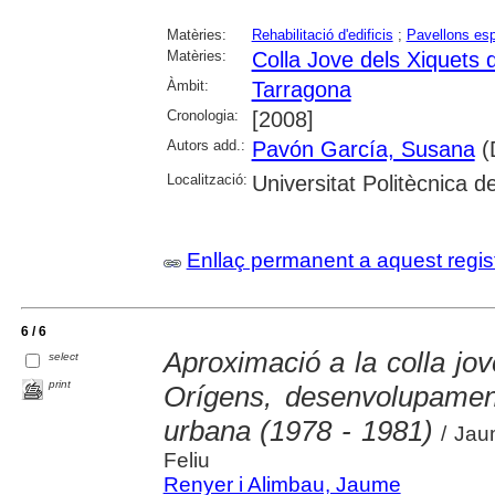
Matèries:
Rehabilitació d'edificis
;
Pavellons esp
Matèries:
Colla Jove dels Xiquets 
Àmbit:
Tarragona
Cronologia:
[2008]
Autors add.:
Pavón García, Susana
(D
Localització:
Universitat Politècnica 
Enllaç permanent a aquest regis
6 / 6
Aproximació a la colla jo
select
print
Orígens, desenvolupament
urbana (1978 - 1981)
/ Jau
Feliu
Renyer i Alimbau, Jaume