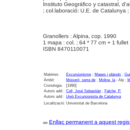
Instituto Geográfico y catastral, d'
; col.laboració: U.E. de Catalunya ;
Granollers : Alpina, cop. 1990
1 mapa : col. ; 64 * 77 cm + 1 fullet
ISBN 8470110071
Matèries:
Excursionisme
;
Mapes i plànols
;
Gui
Àmbit:
Moixeró, serra de
;
Molina, la
- Alp ;
M
Cronologia:
[1990]
Autors add.:
Coll, José Sebastián
;
Falche, P.
Autors add.:
Unió Excursionista de Catalunya
Localització:
Universitat de Barcelona
Enllaç permanent a aquest regis