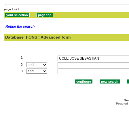
page 1 of 1
Refine the search
Database
FONS : Advanced form
Search:
1
2
3
Sea
Powered