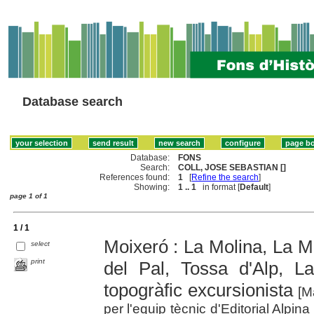
Database search
Database:
FONS
Search:
COLL, JOSE SEBASTIAN []
References found:
1
[
Refine the search
]
Showing:
1 .. 1
in format [
Default
]
page 1 of 1
1 / 1
Moixeró : La Molina, La Ma
select
print
del Pal, Tossa d'Alp, 
topogràfic excursionista
[Ma
per l'equip tècnic d'Editorial Alpi