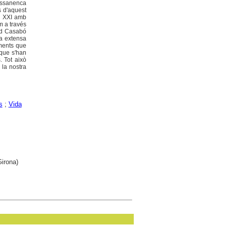
Cassanenca
s d'aquest
al XXI amb
m a través
ard Casabó
ma extensa
iments que
 que s'han
. Tot això
 la nostra
s
;
Vida
Girona)