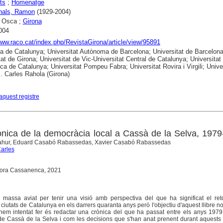
ts
;
Homenatge
anals, Ramon
(1929-2004)
 Osca ;
Girona
004
www.raco.cat/index.php/RevistaGirona/article/view/95891
ca de Catalunya; Universitat Autònoma de Barcelona; Universitat de Barcelona
tat de Girona; Universitat de Vic-Universitat Central de Catalunya; Universitat
ica de Catalunya; Universitat Pompeu Fabra; Universitat Rovira i Virgili; Unive
B. Carles Rahola (Girona)
aquest registre
ònica de la democràcia local a Cassà de la Selva, 197
lahur, Eduard Casabó Rabassedas, Xavier Casabó Rabassedas
Carles
itora Cassanenca, 2021
massa aviat per tenir una visió amb perspectiva del que ha significat el ret
ciutats de Catalunya en els darrers quaranta anys però l'objectiu d'aquest llibre no
 hem intentat fer és redactar una crònica del que ha passat entre els anys 197
a de Cassà de la Selva i com les decisions que s'han anat prenent durant aquest