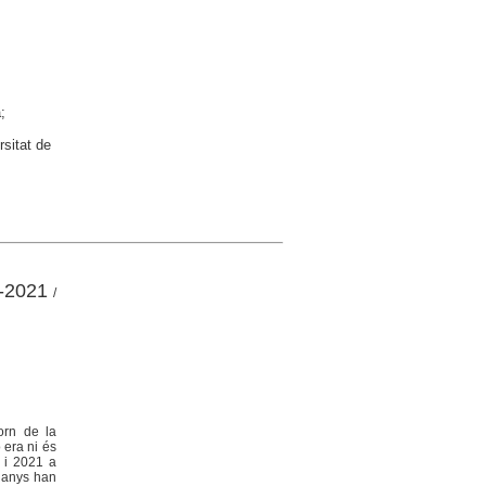
;
rsitat de
9-2021
/
orn de la
 era ni és
9 i 2021 a
s anys han