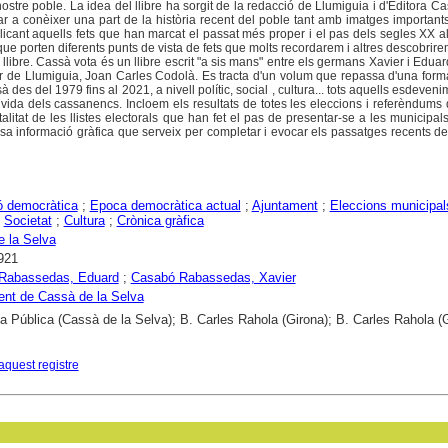
ostre poble. La idea del llibre ha sorgit de la redacció de Llumiguia i d'Editora 
r a conèixer una part de la història recent del poble tant amb imatges important
icant aquells fets que han marcat el passat més proper i el pas dels segles XX 
e porten diferents punts de vista de fets que molts recordarem i altres descobrire
llibre. Cassà vota és un llibre escrit "a sis mans" entre els germans Xavier i Edu
or de Llumiguia, Joan Carles Codolà. Es tracta d'un volum que repassa d'una for
 des del 1979 fins al 2021, a nivell polític, social , cultura... tots aquells esdeven
 vida dels cassanencs. Incloem els resultats de totes les eleccions i referèndums
talitat de les llistes electorals que han fet el pas de presentar-se a les municipals
 informació gràfica que serveix per completar i evocar els passatges recents de
ó democràtica
;
Epoca democràtica actual
;
Ajuntament
;
Eleccions municipal
;
Societat
;
Cultura
;
Crònica gràfica
 la Selva
921
Rabassedas, Eduard
;
Casabó Rabassedas, Xavier
nt de Cassà de la Selva
ca Pública (Cassà de la Selva); B. Carles Rahola (Girona); B. Carles Rahola (
aquest registre