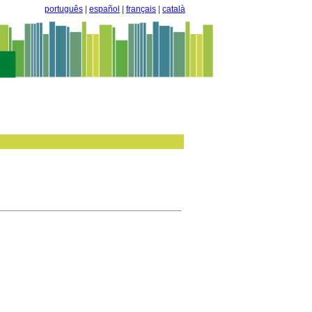
português
|
español
|
français
|
català