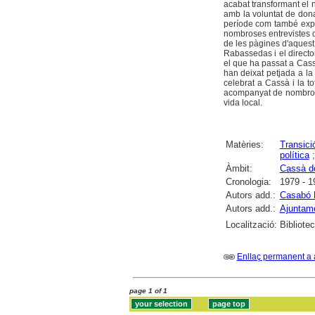
acabat transformant el n
amb la voluntat de dona
període com també expl
nombroses entrevistes qu
de les pàgines d'aquest 
Rabassedas i el direct
el que ha passat a Cassà
han deixat petjada a la
celebrat a Cassà i la to
acompanyat de nombrosa
vida local.
Matèries:
Transici
política
Àmbit:
Cassà de
Cronologia:
1979 - 1
Autors add.:
Casabó 
Autors add.:
Ajuntame
Localització:
Bibliote
Enllaç permanent a 
page 1 of 1