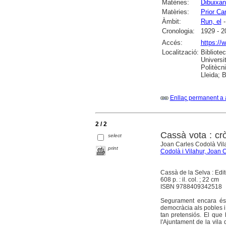
Matèries:
Dibuixan
Matèries:
Prior C
Àmbit:
Run, el
-
Cronologia:
1929 - 2
Accés:
https://
Localització:
Bibliote
Universi
Politècn
Lleida; 
Enllaç permanent a 
2 / 2
Cassà vota : cr
select
Joan Carles Codolà Vi
print
Codolà i Vilahur, Joan 
Cassà de la Selva : Ed
608 p. : il. col. ; 22 cm
ISBN 9788409342518
Segurament encara és 
democràcia als pobles i 
tan pretensiós. El que
l'Ajuntament de la vil