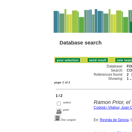
Database search
Database:
FO
Search:
CO
References found:
2
Showing:
1 ..
page 1 of 1
1 / 2
Ramon Prior, el 
select
Codolà i Vilahur, Joan 
print
En:
Revista de Girona
. 
Text complet