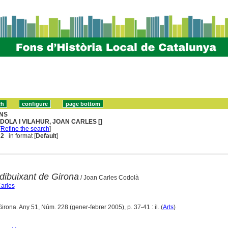
NS
DOLA I VILAHUR, JOAN CARLES []
[
Refine the search
]
 2
in format [
Default
]
dibuixant de Girona
/ Joan Carles Codolà
Carles
Girona. Any 51, Núm. 228 (gener-febrer 2005), p. 37-41 : il. (
Arts
)