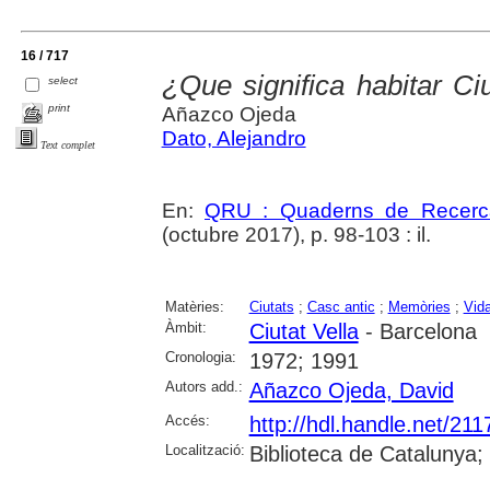
16 / 717
¿Que significa habitar Ciu
select
print
Añazco Ojeda
Dato, Alejandro
Text complet
En:
QRU : Quaderns de Recerc
(octubre 2017), p. 98-103 : il.
Matèries:
Ciutats
;
Casc antic
;
Memòries
;
Vida
Àmbit:
Ciutat Vella
- Barcelona
Cronologia:
1972; 1991
Autors add.:
Añazco Ojeda, David
Accés:
http://hdl.handle.net/21
Localització:
Biblioteca de Catalunya;