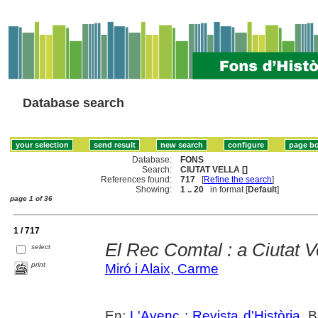
Database search
Database:
FONS
Search:
CIUTAT VELLA []
References found:
717
[
Refine the search
]
Showing:
1 .. 20
in format [
Default
]
page 1 of 36
1 / 717
El Rec Comtal : a Ciutat V
select
print
Miró i Alaix, Carme
En:
L'Avenç : Revista d'Història
. 