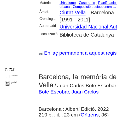
Matèries:
Urbanisme
;
Casc antic
;
Planificació
urbana
;
Composició socioeconòmica
Àmbit:
Ciutat Vella
- Barcelona
Cronologia:
[1991 - 2011]
Autors add.:
Universidad Nacional A
Localització:
Biblioteca de Catalunya
Enllaç permanent a aquest regis
7 / 717
Barcelona, la memòria de 
select
print
Vella
/ Juan Carlos Bote Escobar
Bote Escobar, Juan Carlos
Barcelona : Albertí Edició, 2022
210 p. : il. ; 23 cm (
Orígens
, 36)