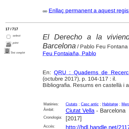
Enllaç permanent a aquest regis
17 / 717
El Derecho a la vivien
select
print
Barcelona
/ Pablo Feu Fontana
Feu Fontaiaña, Pablo
Text complet
En:
QRU : Quaderns de Recerc
(octubre 2017), p. 104-117 : il.
Bibliografia. Resums en castellà i 
Matèries:
Ciutats
;
Casc antic
;
Habitatge
;
Merc
Àmbit:
Ciutat Vella
- Barcelona
Cronologia:
[2017]
Accés:
http://hdl.handle.net/21