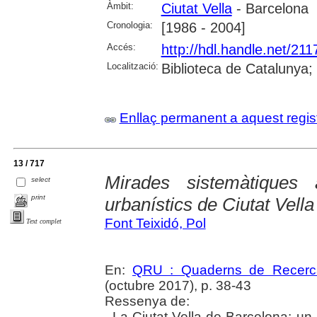
Àmbit:
Ciutat Vella
- Barcelona
Cronologia:
[1986 - 2004]
Accés:
http://hdl.handle.net/21
Localització:
Biblioteca de Catalunya;
Enllaç permanent a aquest regis
13 / 717
Mirades sistemàtiques
select
print
urbanístics de Ciutat Vella
Font Teixidó, Pol
Text complet
En:
QRU : Quaderns de Recerc
(octubre 2017), p. 38-43
Ressenya de:
. La Ciutat Vella de Barcelona: un