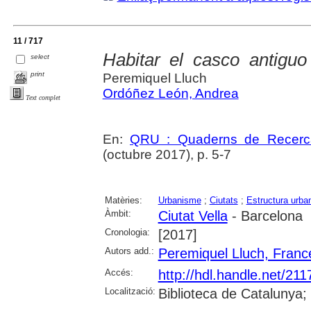
11 / 717
Habitar el casco antiguo
select
print
Peremiquel Lluch
Ordóñez León, Andrea
Text complet
En:
QRU : Quaderns de Recerc
(octubre 2017), p. 5-7
Matèries:
Urbanisme
;
Ciutats
;
Estructura urba
Àmbit:
Ciutat Vella
- Barcelona
Cronologia:
[2017]
Autors add.:
Peremiquel Lluch, Franc
Accés:
http://hdl.handle.net/21
Localització:
Biblioteca de Catalunya;