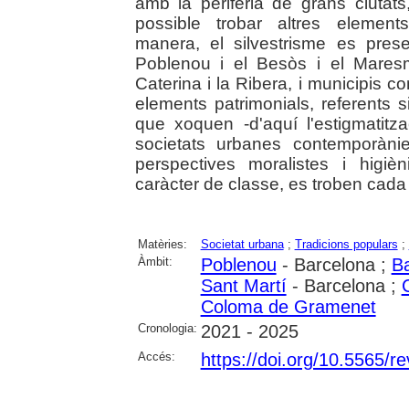
amb la perifèria de grans ciutat
possible trobar altres element
manera, el silvestrisme es pre
Poblenou i el Besòs i el Mares
Caterina i la Ribera, i municipi
elements patrimonials, referents s
que xoquen -d'aquí l'estigmatitz
societats urbanes contemporàni
perspectives moralistes i higi
caràcter de classe, es troben cad
Matèries:
Societat urbana
;
Tradicions populars
;
Àmbit:
Poblenou
- Barcelona ;
B
Sant Martí
- Barcelona ;
C
Coloma de Gramenet
Cronologia:
2021 - 2025
Accés:
https://doi.org/10.5565/re