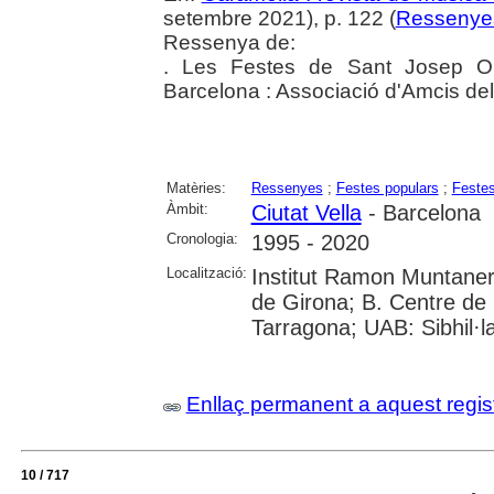
setembre 2021), p. 122 (
Ressenye
Ressenya de:
. Les Festes de Sant Josep Ori
Barcelona : Associació d'Amcis de
Matèries:
Ressenyes
;
Festes populars
;
Festes
Àmbit:
Ciutat Vella
- Barcelona
Cronologia:
1995 - 2020
Localització:
Institut Ramon Muntaner;
de Girona; B. Centre de 
Tarragona; UAB: Sibhil·l
Enllaç permanent a aquest regis
10 / 717