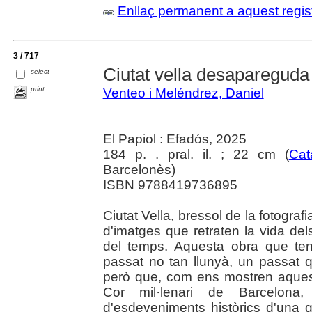
Enllaç permanent a aquest regis
3 / 717
Ciutat vella desapareguda
select
print
Venteo i Meléndrez, Daniel
El Papiol : Efadós, 2025
184 p. . pral. il. ; 22 cm (
Cat
Barcelonès)
ISBN 9788419736895
Ciutat Vella, bressol de la fotografi
d'imatges que retraten la vida dels
del temps. Aquesta obra que te
passat no tan llunyà, un passat q
però que, com ens mostren aquest
Cor mil·lenari de Barcelona,
d'esdeveniments històrics d'una