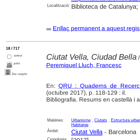
Localització:
Biblioteca de Catalunya;
Enllaç permanent a aquest regis
18 / 717
Ciutat Vella, Ciudad Bella
select
/
print
Peremiquel Lluch, Francesc
Text complet
En:
QRU : Quaderns de Recerc
(octubre 2017), p. 118-129 : il.
Bibliografia. Resums en castellà i 
Matèries:
Urbanisme
;
Ciutats
;
Estructura urba
Habitatge
Àmbit:
Ciutat Vella
- Barcelona
Cronologia: