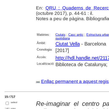
En:
QRU : Quaderns de Recerc
(octubre 2017), p. 44-61 : il.
Notes a peu de pàgina. Bibliografi
Matèries:
Ciutats
;
Casc antic
;
Estructura urba
quotidiana
Àmbit:
Ciutat Vella
- Barcelona
Cronologia:
[2017]
Accés:
http://hdl.handle.net/21
Localització:
Biblioteca de Catalunya;
Enllaç permanent a aquest regis
15 / 717
Re-imaginar el centro pa
select
print