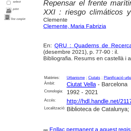
Repensar el frente marít
select
print
XXI : riesgo climáticos 
Clemente
Text complet
Clemente, Maria Fabrizia
En:
QRU : Quaderns de Recerc
(desembre 2021), p. 77-90 : il.
Bibliografia. Resums en castellà i 
Matèries:
Urbanisme
;
Ciutats
;
Planificació urb
Àmbit:
Ciutat Vella
- Barcelona
Cronologia:
1992 - 2021
Accés:
http://hdl.handle.net/21
Localització:
Biblioteca de Catalunya;
Enllaç permanent a aquest regis