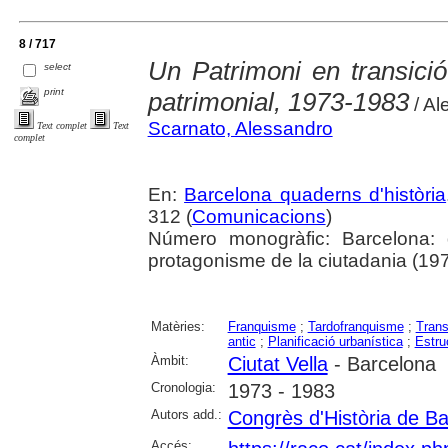
8 / 717
Un Patrimoni en transició 
select
print
patrimonial, 1973-1983
/ Al
Scarnato, Alessandro
Text complet
Text
complet
En:
Barcelona quaderns d'història
312 (
Comunicacions
)
Número monogràfic: Barcelona: 
protagonisme de la ciutadania (1973
Matèries:
Franquisme
;
Tardofranquisme
;
Trans
antic
;
Planificació urbanística
;
Estru
Àmbit:
Ciutat Vella
- Barcelona
Cronologia:
1973 - 1983
Autors add.:
Congrès d'Història de B
Accés: