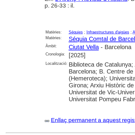
p. 26-33 : il.
Matèries:
Séquies
;
Infraestructures d'aigües
;
A
Matèries:
Séquia Comtal de Barce
Àmbit:
Ciutat Vella
- Barcelona
Cronologia:
[2025]
Localització:
Biblioteca de Catalunya; 
Barcelona; B. Centre de
(Hemeroteca); Universita
Girona; Arxiu Històric de
Universitat de Vic-Univer
Universitat Pompeu Fabra;
Enllaç permanent a aquest regis