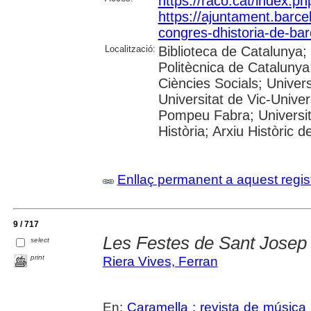
https://raco.cat/index.p
https://ajuntament.barcel
congres-dhistoria-de-ba
Localització:
Biblioteca de Catalunya; 
Politècnica de Cataluny
Ciències Socials; Univers
Universitat de Vic-Univer
Pompeu Fabra; Universitat
Història; Arxiu Històric 
Enllaç permanent a aquest regis
9 / 717
Les Festes de Sant Josep 
select
print
Riera Vives, Ferran
En:
Caramella : revista de música i