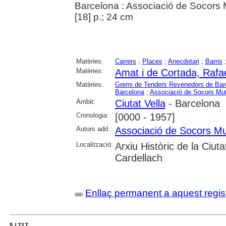
Barcelona : Associació de Socors
[18] p.; 24 cm
Matèries:
Carrers
;
Places
;
Anecdotari
;
Barris
Matèries:
Amat i de Cortada, Rafae
Matèries:
Gremi de Tenders Revenedors de Bar
Barcelona
;
Associació de Socors Mut
Àmbit:
Ciutat Vella
- Barcelona
Cronologia:
[0000 - 1957]
Autors add.:
Associació de Socors Mu
Localització:
Arxiu Històric de la Ciut
Cardellach
Enllaç permanent a aquest regis
5 / 717