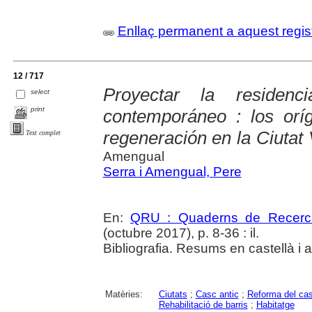
Enllaç permanent a aquest regis
12 / 717
Proyectar la residen
select
print
contemporáneo : los orí
regeneración en la Ciutat
Text complet
Amengual
Serra i Amengual, Pere
En:
QRU : Quaderns de Recerc
(octubre 2017), p. 8-36 : il.
Bibliografia. Resums en castellà i 
Matèries:
Ciutats
;
Casc antic
;
Reforma del cas
Rehabilitació de barris
;
Habitatge