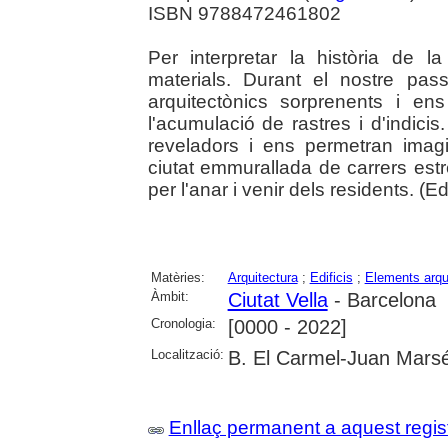
ISBN 9788472461802
Per interpretar la història de l
materials. Durant el nostre pass
arquitectònics sorprenents i en
l'acumulació de rastres i d'indici
reveladors i ens permetran imag
ciutat emmurallada de carrers estr
per l'anar i venir dels residents. (Edi
Matèries:
Arquitectura
;
Edificis
;
Elements arqu
Àmbit:
Ciutat Vella
- Barcelona
Cronologia:
[0000 - 2022]
Localització:
B. El Carmel-Juan Marsé
Enllaç permanent a aquest regis