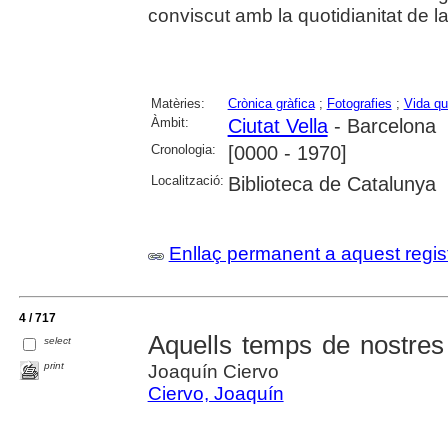
conviscut amb la quotidianitat de la 
Matèries:
Crònica gràfica
;
Fotografies
;
Vida qu
Àmbit:
Ciutat Vella
- Barcelona
Cronologia:
[0000 - 1970]
Localització:
Biblioteca de Catalunya
Enllaç permanent a aquest regis
4 / 717
Aquells temps de nostres
select
print
Joaquín Ciervo
Ciervo, Joaquín