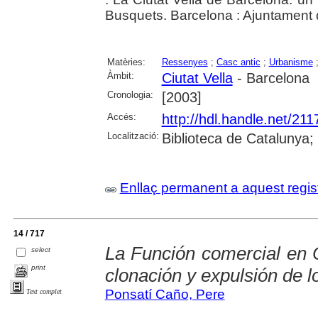
Busquets. Barcelona : Ajuntament
Matèries:
Ressenyes
;
Casc antic
;
Urbanisme
Àmbit:
Ciutat Vella
- Barcelona
Cronologia:
[2003]
Accés:
http://hdl.handle.net/21
Localització:
Biblioteca de Catalunya;
Enllaç permanent a aquest regis
14 / 717
La Función comercial en Ci
select
print
clonación y expulsión de l
Ponsatí Caño, Pere
Text complet