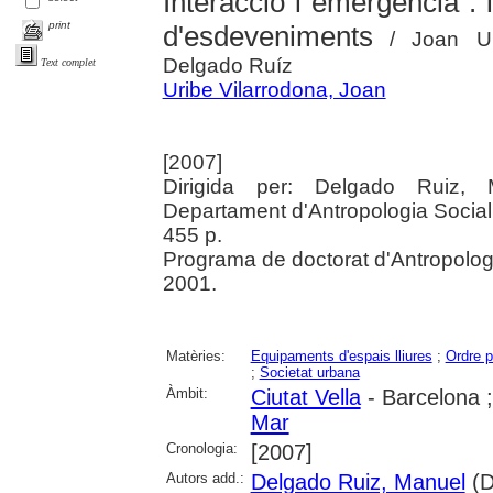
Interacció i emergència : 
print
d'esdeveniments
/ Joan Uri
Delgado Ruíz
Text complet
Uribe Vilarrodona, Joan
[2007]
Dirigida per: Delgado Ruiz, M
Departament d'Antropologia Social i
455 p.
Programa de doctorat d'Antropologia 
2001.
Matèries:
Equipaments d'espais lliures
;
Ordre p
;
Societat urbana
Àmbit:
Ciutat Vella
- Barcelona 
Mar
Cronologia:
[2007]
Autors add.:
Delgado Ruiz, Manuel
(Di