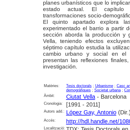
planes urbanísticos que lo implic
estado actual. El capítulo 
transformaciones socio-demográfi
El quinto apartado explora l
experimentado el barrio a partir 
sección aborda la producción y g
Vella, teniendo efectos excluye
séptimo capítulo estudia la utiliz
cambio urbano y social en el s
presentan las reflexiones finales
investigación.
Matèries:
Tesis doctorals
;
Urbanisme
;
Casc an
demogràfiques
;
Societat urbana
;
Com
Àmbit:
Ciutat Vella
- Barcelona
Cronologia:
[1991 - 2011]
Autors add.:
López Gay, Antonio
(Dir.
Accés:
http://hdl.handle.net/10
Localització:
TDX: Tesis Doctorals en