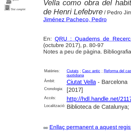
Vella como obra del habi
de Henri Lefebvre
Text complet
/ Pedro J
Jiménez Pacheco, Pedro
En:
QRU : Quaderns de Recerc
(octubre 2017), p. 80-97
Notes a peu de pàgina. Bibliografi
Matèries:
Ciutats
;
Casc antic
;
Reforma del cas
quotidiana
Àmbit:
Ciutat Vella
- Barcelona
Cronologia:
[2017]
Accés:
http://hdl.handle.net/21
Localització:
Biblioteca de Catalunya;
Enllaç permanent a aquest regis