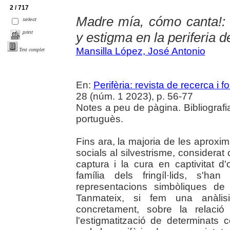
2 / 717
Madre mía, cómo canta!: C
select
print
y estigma en la periferia 
Mansilla López, José Antonio
Text complet
En:
Perifèria: revista de recerca i 
28 (núm. 1 2023), p. 56-77
Notes a peu de pàgina. Bibliografi
portuguès.
Fins ara, la majoria de les aproxi
socials al silvestrisme, considerat
captura i la cura en captivitat d
família dels fringíl·lids, s'h
representacions simbòliques de l
Tanmateix, si fem una anàlisi
concretament, sobre la relaci
l'estigmatització de determinats c