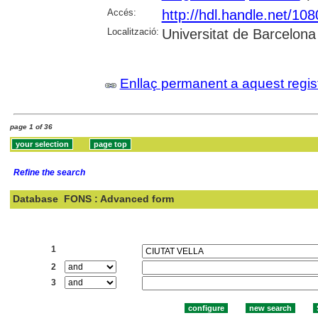
Accés:
http://hdl.handle.net/10
Localització:
Universitat de Barcelona
Enllaç permanent a aquest regis
page 1 of 36
Refine the search
Database
FONS : Advanced form
Search:
1
2
3