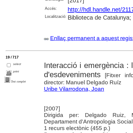
[2017]
Accés:
http://hdl.handle.net/21
Localització:
Biblioteca de Catalunya;
Enllaç permanent a aquest regis
19 / 717
Interacció i emergència : 
select
print
d'esdeveniments
[Fitxer inf
director: Manuel Delgado Ruíz
Text complet
Uribe Vilarrodona, Joan
[2007]
Dirigida per: Delgado Ruiz, M
Departament d'Antropologia Social i
1 recurs electònic (455 p.)