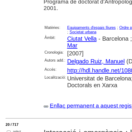
Programa de doctorat d'Antropologia 
2001.
Matèries:
Equipaments d'espais lliures
;
Ordre p
;
Societat urbana
Àmbit:
Ciutat Vella
- Barcelona 
Mar
Cronologia:
[2007]
Autors add.:
Delgado Ruiz, Manuel
(Di
Accés:
http://hdl.handle.net/10
Localització:
Universitat de Barcelona
Doctorals en Xarxa
Enllaç permanent a aquest regis
20 / 717
select