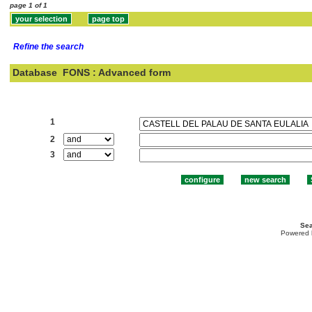
page 1 of 1
Refine the search
Database
FONS : Advanced form
Search:
1
2
3
Sea
Powered