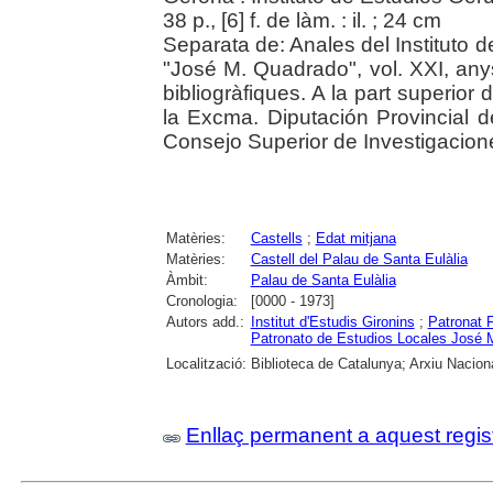
38 p., [6] f. de làm. : il. ; 24 cm
Separata de: Anales del Instituto
"José M. Quadrado", vol. XXI, an
bibliogràfiques. A la part superior
la Excma. Diputación Provincial
Consejo Superior de Investigacione
Matèries:
Castells
;
Edat mitjana
Matèries:
Castell del Palau de Santa Eulàlia
Àmbit:
Palau de Santa Eulàlia
Cronologia:
[0000 - 1973]
Autors add.:
Institut d'Estudis Gironins
;
Patronat 
Patronato de Estudios Locales José 
Localització:
Biblioteca de Catalunya; Arxiu Nacion
Enllaç permanent a aquest regis