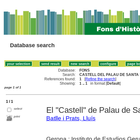
Database search
Database:
FONS
Search:
CASTELL DEL PALAU DE SANTA 
References found:
1
[
Refine the search
]
Showing:
1 .. 1
in format [
Default
]
page 1 of 1
1 / 1
El "Castell" de Palau de S
select
print
Batlle i Prats, Lluís
Gerona : Instituto de Estudios Ge