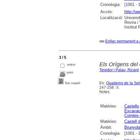
Cronologia:
[1001 - 
Accés:
http://w
Localització:
Universi
Rovira i
Institut
Enllaç permanent a 
3 / 5
Els Orígens del 
select
Teixidor i Palau, Ricard
print
En:
Quaderns de la Selv
Text complet
247-258 : il.
Notes.
Matèries:
Castells
Excavac
Comtes-
Matèries:
Castell 
Àmbit:
Brunyol
Cronologia:
[1001 - 