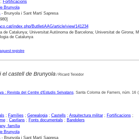
;
Fortificacions
de Brunyola
a
- Brunyola i Sant Martí Sapresa
1980]
raco.cat/index.php/ButlletiAAG/article/view/141234
ca de Catalunya; Universitat Autònoma de Barcelona; Universitat de Girona; 
logia de Catalunya
aquest registre
 el castell de Brunyola
/ Ricard Teixidor
a : Revista del Centre d'Estudis Selvatans
. Santa Coloma de Farners, núm. 16 (
als
;
Famílies
;
Genealogia
;
Castells
;
Arquitectura militar
;
Fortificacions
;
sme
;
Castlans
;
Fonts documentals
;
Bandolers
ny, família
de Brunyola
a
- Brunyola i Sant Martí Sapresa