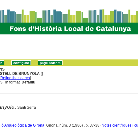
NS
STELL DE BRUNYOLA []
[
Refine the search
]
 5
in format [
Default
]
unyola
/ Santi Serra
ació Arqueològica de Girona
. Girona, núm. 3 (1980) , p. 37-38 (
Notes científiques i cu