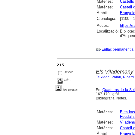
Matèries:
Castells
Matèries:
Castell 
Àmbit:
Brunyol
Cronologia:
[1100 - 
Accés:
https://
Localització:
Bibliote
d'Arqueo
Enllaç permanent a 
2 / 5
Els Vilademany i
select
Teixidor i Palau, Ricard
print
En:
Quaderns de la Selv
Text complet
167-179 : gràf.
Bibliografia. Notes.
Matèries:
Elits loc
Feudali
Matèries:
Viladema
Matèries:
Castell 
Àmbit:
Brunyol