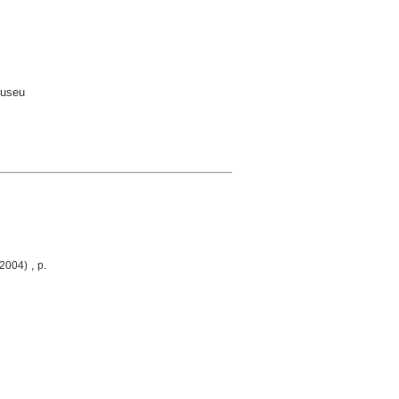
Museu
2004) , p.