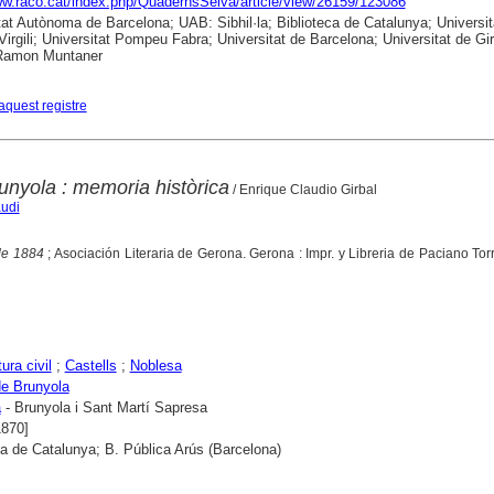
ww.raco.cat/index.php/QuadernsSelva/article/view/26159/123086
tat Autònoma de Barcelona; UAB: Sibhil·la; Biblioteca de Catalunya; Universit
 Virgili; Universitat Pompeu Fabra; Universitat de Barcelona; Universitat de Gi
 Ramon Muntaner
aquest registre
runyola : memoria històrica
/ Enrique Claudio Girbal
audi
de 1884
; Asociación Literaria de Gerona. Gerona : Impr. y Libreria de Paciano Tor
ura civil
;
Castells
;
Noblesa
de Brunyola
a
- Brunyola i Sant Martí Sapresa
1870]
ca de Catalunya; B. Pública Arús (Barcelona)