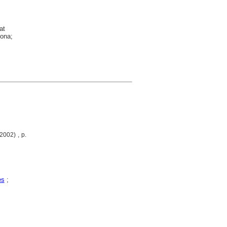
at
rona;
2002) , p.
es
;