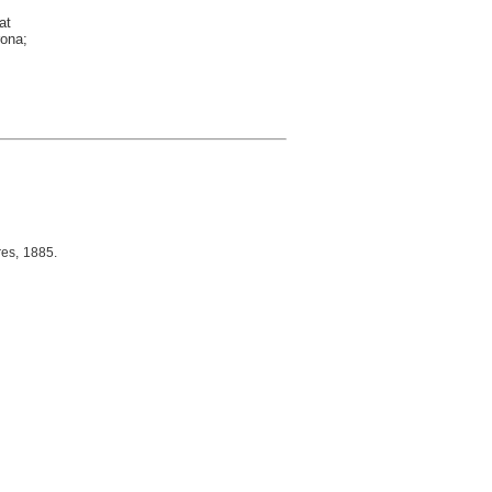
at
rona;
res, 1885.