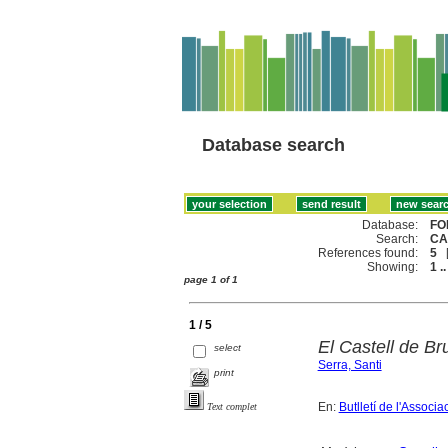
Database search
Database:
FO
Search:
CA
References found:
5
Showing:
1 ..
page 1 of 1
1 / 5
El Castell de Br
select
Serra, Santi
print
En:
Butlletí de l'Associ
Text complet