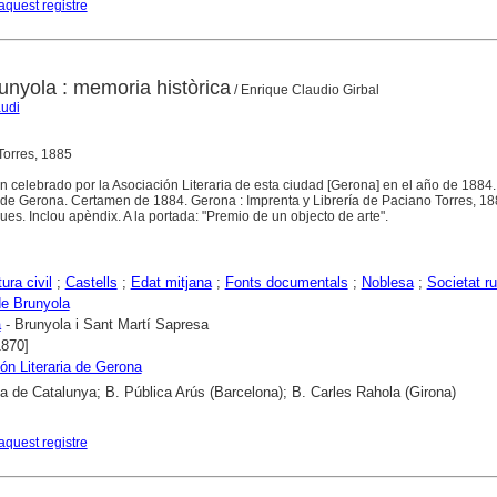
aquest registre
runyola : memoria històrica
/ Enrique Claudio Girbal
audi
Torres, 1885
 celebrado por la Asociación Literaria de esta ciudad [Gerona] en el año de 1884
a de Gerona. Certamen de 1884. Gerona : Imprenta y Librería de Paciano Torres, 188
ues. Inclou apèndix. A la portada: "Premio de un objecto de arte".
ura civil
;
Castells
;
Edat mitjana
;
Fonts documentals
;
Noblesa
;
Societat ru
de Brunyola
a
- Brunyola i Sant Martí Sapresa
1870]
ón Literaria de Gerona
ca de Catalunya; B. Pública Arús (Barcelona); B. Carles Rahola (Girona)
aquest registre