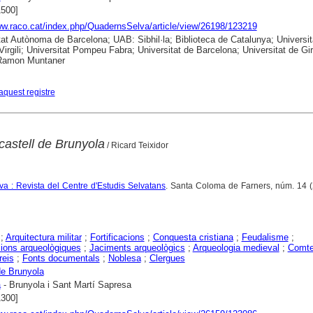
1500]
ww.raco.cat/index.php/QuadernsSelva/article/view/26198/123219
tat Autònoma de Barcelona; UAB: Sibhil·la; Biblioteca de Catalunya; Universit
 Virgili; Universitat Pompeu Fabra; Universitat de Barcelona; Universitat de Gi
 Ramon Muntaner
aquest registre
castell de Brunyola
/ Ricard Teixidor
a : Revista del Centre d'Estudis Selvatans
. Santa Coloma de Farners, núm. 14 (
;
Arquitectura militar
;
Fortificacions
;
Conquesta cristiana
;
Feudalisme
;
ions arqueològiques
;
Jaciments arqueològics
;
Arqueologia medieval
;
Comt
reis
;
Fonts documentals
;
Noblesa
;
Clergues
de Brunyola
a
- Brunyola i Sant Martí Sapresa
1300]