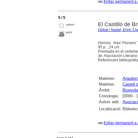
Enllaç permanent a 
5 / 5
El Castillo de B
select
Girbal i Nadal, Enric Cl
print
Gerona : Impr. Paciano 
95 p. ; 24 cm
Premiada en el certamen
de: Asociación Literari
Referències bibliogràfiq
Matèries:
Arquitect
Matèries:
Castell 
Àmbit:
Brunyol
Cronologia:
[0000 - 
Autors add.:
Asociaci
Localització:
Bibliote
Enllaç permanent a 
page 1 of 1