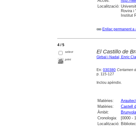
Accés:
http://w
Localització:
Universi
Rovira i
Institut
Enllaç permanent a 
4 / 5
El Castillo de B
select
Girbal i Nadal, Enric Cl
print
En:
030380
Certamen 
p. 115-127
Inclou apèndix.
Matèries:
Arquitect
Matèries:
Castell 
Àmbit:
Brunyol
Cronologia:
[0000 - 
Localització:
Bibliote