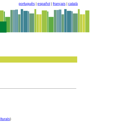
português
|
español
|
français
|
català
lturals
)