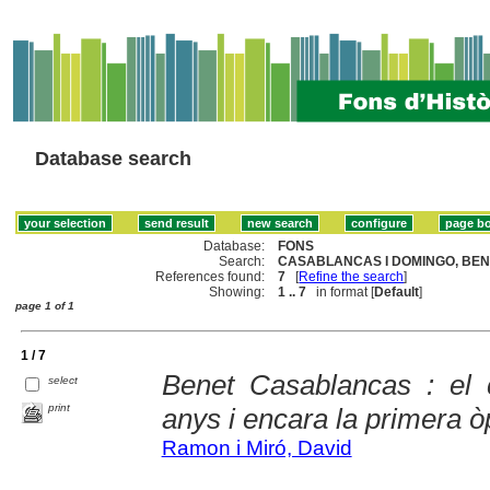
Database search
Database:
FONS
Search:
CASABLANCAS I DOMINGO, BENE
References found:
7
[
Refine the search
]
Showing:
1 .. 7
in format [
Default
]
page 1 of 1
1 / 7
Benet Casablancas : el 
select
print
anys i encara la primera ò
Ramon i Miró, David