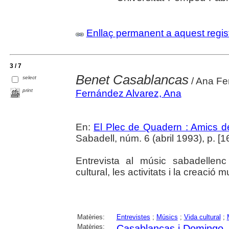
Enllaç permanent a aquest regis
3 / 7
Benet Casablancas
select
/ Ana Fe
print
Fernández Alvarez, Ana
En:
El Plec de Quadern : Amics de 
Sabadell, núm. 6 (abril 1993), p. [16-
Entrevista al músic sabadellen
cultural, les activitats i la creació 
Matèries:
Entrevistes
;
Músics
;
Vida cultural
;
Matèries:
Casablancas i Domingo,