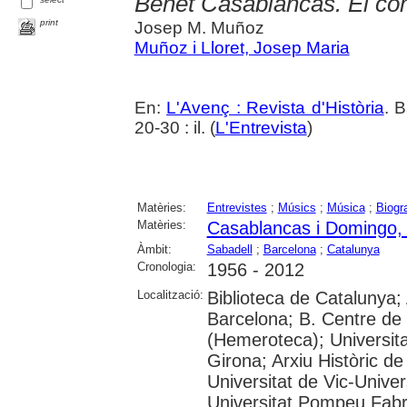
Benet Casablancas. El comp
print
Josep M. Muñoz
Muñoz i Lloret, Josep Maria
En:
L'Avenç : Revista d'Història
. 
20-30 : il. (
L'Entrevista
)
Matèries:
Entrevistes
;
Músics
;
Música
;
Biogra
Matèries:
Casablancas i Domingo,
Àmbit:
Sabadell
;
Barcelona
;
Catalunya
Cronologia:
1956 - 2012
Localització:
Biblioteca de Catalunya; 
Barcelona; B. Centre de
(Hemeroteca); Universita
Girona; Arxiu Històric de
Universitat de Vic-Univer
Universitat Pompeu Fabra;