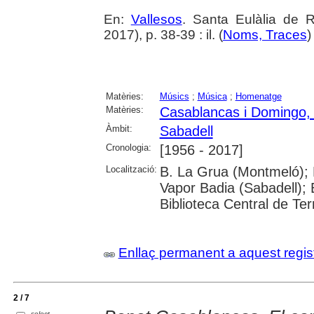
En:
Vallesos
. Santa Eulàlia de 
2017), p. 38-39 : il. (
Noms, Traces
Matèries:
Músics
;
Música
;
Homenatge
Matèries:
Casablancas i Domingo,
Àmbit:
Sabadell
Cronologia:
[1956 - 2017]
Localització:
B. La Grua (Montmeló); B
Vapor Badia (Sabadell); 
Biblioteca Central de Te
Enllaç permanent a aquest regis
2 / 7
select