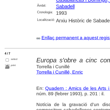
Àmbit:
Sabadell
Cronologia:
1993
Localització:
Arxiu Històric de Sabadel
Enllaç permanent a aquest regis
4 / 7
Europa s'obre a cinc com
select
print
Torrella i Cunillé
Torrella i Cunillé, Enric
En:
Quadern : Amics de les Arts i
núm. 89 (febrer 1993), p. 201 : il.
Notícia de la gravació d'un di
compositors sabadellencs contemp