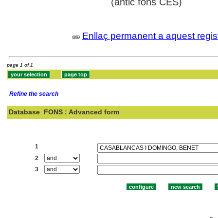
(antic fons CES)
Enllaç permanent a aquest regis
page 1 of 1
Refine the search
Database
FONS : Advanced form
Search:
1
2
3