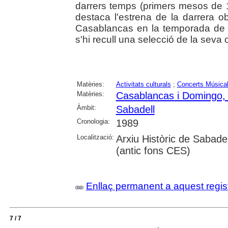
darrers temps (primers mesos de 1
destaca l'estrena de la darrera 
Casablancas en la temporada de l
s'hi recull una selecció de la seva 
Matèries:
Activitats culturals
;
Concerts Música
Matèries:
Casablancas i Domingo,
Àmbit:
Sabadell
Cronologia:
1989
Localització:
Arxiu Històric de Sabade
(antic fons CES)
Enllaç permanent a aquest regis
7 / 7