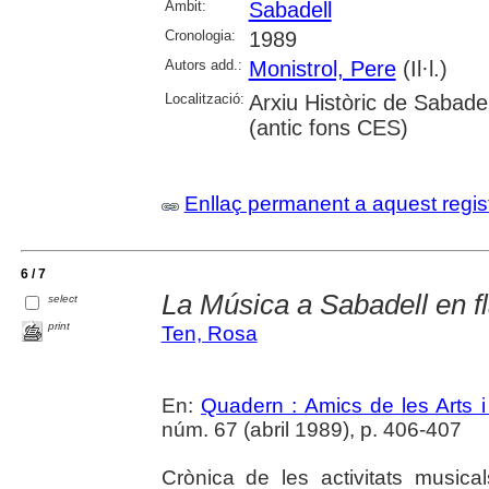
Àmbit:
Sabadell
Cronologia:
1989
Autors add.:
Monistrol, Pere
(Il·l.)
Localització:
Arxiu Històric de Sabade
(antic fons CES)
Enllaç permanent a aquest regis
6 / 7
La Música a Sabadell en f
select
print
Ten, Rosa
En:
Quadern : Amics de les Arts i
núm. 67 (abril 1989), p. 406-407
Crònica de les activitats musica