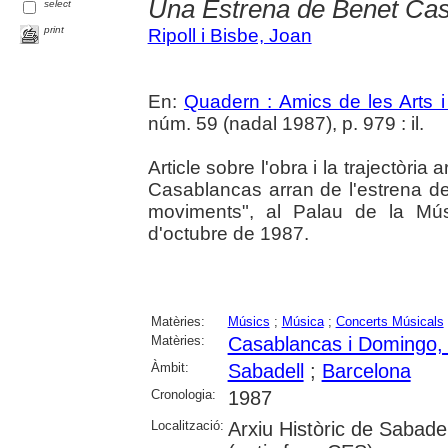
Una Estrena de Benet Ca
select
print
Ripoll i Bisbe, Joan
En:
Quadern : Amics de les Arts i
núm. 59 (nadal 1987), p. 979 : il.
Article sobre l'obra i la trajectòri
Casablancas arran de l'estrena de
moviments", al Palau de la Mú
d'octubre de 1987.
Matèries:
Músics
;
Música
;
Concerts Músicals
Matèries:
Casablancas i Domingo,
Àmbit:
Sabadell
;
Barcelona
Cronologia:
1987
Localització:
Arxiu Històric de Sabade