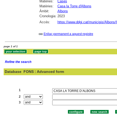
Matèries:
Cases
Matèries:
Casa la Torre d'Albons
Àmbit:
Albons
Cronologia:
2023
Accés:
https://www.ddgi.cat/municipis/Albons/
Enllaç permanent a aquest registre
page 1 of 1
Refine the search
Database
FONS : Advanced form
Search:
1
2
3