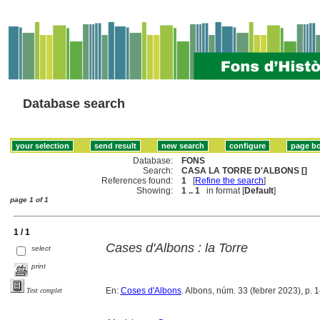
Database search
Database:
FONS
Search:
CASA LA TORRE D'ALBONS []
References found:
1
[
Refine the search
]
Showing:
1 .. 1
in format [
Default
]
page 1 of 1
1 / 1
Cases d'Albons : la Torre
select
print
En:
Coses d'Albons
. Albons, núm. 33 (febrer 2023), p. 14
Text complet