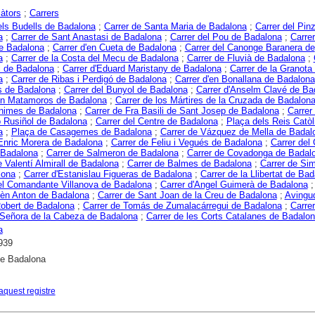
àtors
;
Carrers
els Budells de Badalona
;
Carrer de Santa Maria de Badalona
;
Carrer del Pinz
a
;
Carrer de Sant Anastasi de Badalona
;
Carrer del Pou de Badalona
;
Carrer
de Badalona
;
Carrer d'en Cueta de Badalona
;
Carrer del Canonge Baranera de
a
;
Carrer de la Costa del Mecu de Badalona
;
Carrer de Fluvià de Badalona
;
il de Badalona
;
Carrer d'Eduard Maristany de Badalona
;
Carrer de la Granota
a
;
Carrer de Ribas i Perdigó de Badalona
;
Carrer d'en Bonallana de Badalona
s de Badalona
;
Carrer del Bunyol de Badalona
;
Carrer d'Anselm Clavé de Ba
'en Matamoros de Badalona
;
Carrer de los Mártires de la Cruzada de Badalon
Ànimes de Badalona
;
Carrer de Fra Basili de Sant Josep de Badalona
;
Carrer
 Rusiñol de Badalona
;
Carrer del Centre de Badalona
;
Plaça dels Reis Catòl
a
;
Plaça de Casagemes de Badalona
;
Carrer de Vázquez de Mella de Badal
Enric Morera de Badalona
;
Carrer de Feliu i Vegués de Badalona
;
Carrer del
 Badalona
;
Carrer de Salmeron de Badalona
;
Carrer de Covadonga de Badal
e Valentí Almirall de Badalona
;
Carrer de Balmes de Badalona
;
Carrer de Si
lona
;
Carrer d'Estanislau Figueras de Badalona
;
Carrer de la Llibertat de Ba
el Comandante Villanova de Badalona
;
Carrer d'Angel Guimerà de Badalona
èn Anton de Badalona
;
Carrer de Sant Joan de la Creu de Badalona
;
Avingu
obert de Badalona
;
Carrer de Tomás de Zumalacárregui de Badalona
;
Carrer
 Señora de la Cabeza de Badalona
;
Carrer de les Corts Catalanes de Badalo
a
939
e Badalona
aquest registre