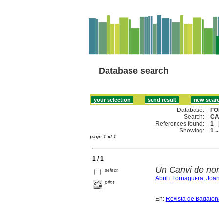
Database search
Database:
FO
Search:
CA
References found:
1
Showing:
1 ..
page 1 of 1
1 / 1
Un Canvi de no
select
Abril i Fornaguera, Joa
print
En:
Revista de Badalon