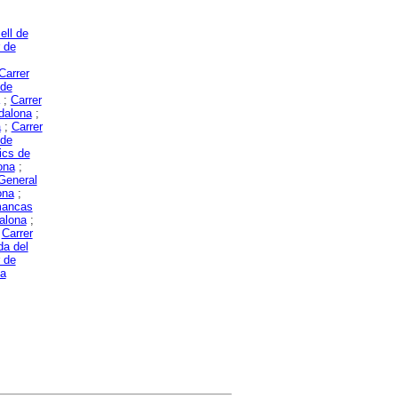
ell de
 de
Carrer
 de
;
Carrer
dalona
;
a
;
Carrer
 de
ics de
ona
;
 General
ona
;
mancas
dalona
;
;
Carrer
da del
 de
na