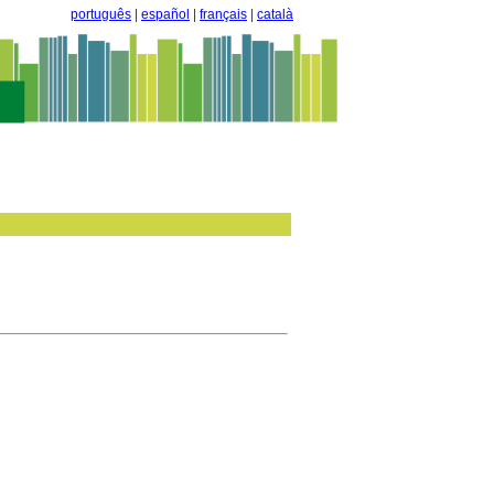
português
|
español
|
français
|
català