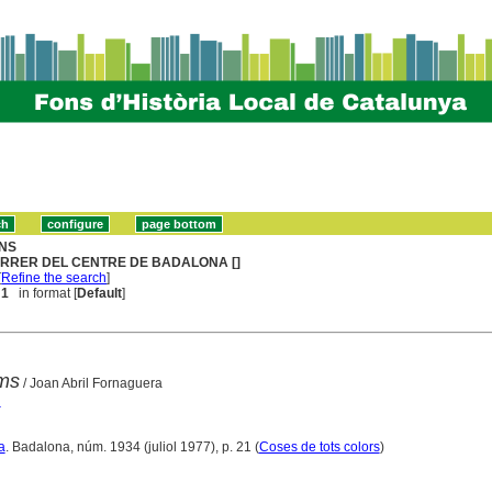
NS
RRER DEL CENTRE DE BADALONA []
[
Refine the search
]
 1
in format [
Default
]
ms
/ Joan Abril Fornaguera
n
a
. Badalona, núm. 1934 (juliol 1977), p. 21 (
Coses de tots colors
)