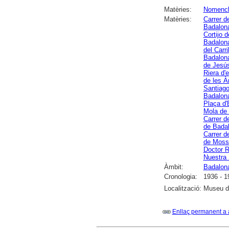
Matèries:
Nomencl
Matèries:
Carrer d
Badalon
Cortijo 
Badalon
del Carr
Badalon
de Jesú
Riera d
de les 
Santiago
Badalon
Plaça d'
Mola de
Carrer d
de Bada
Carrer d
de Moss
Doctor R
Nuestra
Àmbit:
Badalon
Cronologia:
1936 - 1
Localització:
Museu d
Enllaç permanent a 