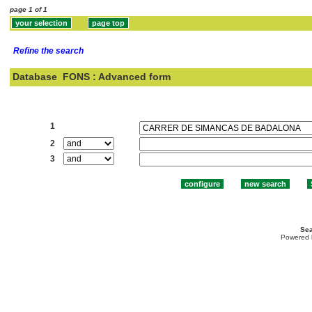
page 1 of 1
Refine the search
Database
FONS : Advanced form
Search:
1
2
3
Sea
Powered