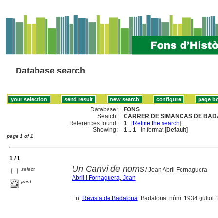
Database search
Database:
FONS
Search:
CARRER DE SIMANCAS DE BADA
References found:
1
[
Refine the search
]
Showing:
1 .. 1
in format [
Default
]
page 1 of 1
1 / 1
Un Canvi de noms
select
/ Joan Abril Fornaguera
Abril i Fornaguera, Joan
print
En:
Revista de Badalona
. Badalona, núm. 1934 (juliol 1