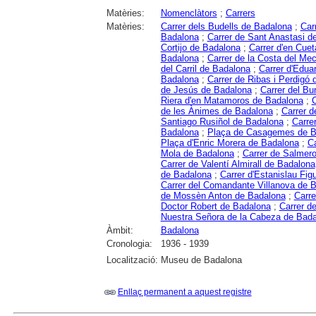
Matèries:
Nomenclàtors
;
Carrers
Matèries:
Carrer dels Budells de Badalona
;
Car
Badalona
;
Carrer de Sant Anastasi d
Cortijo de Badalona
;
Carrer d'en Cue
Badalona
;
Carrer de la Costa del Me
del Carril de Badalona
;
Carrer d'Edua
Badalona
;
Carrer de Ribas i Perdigó
de Jesús de Badalona
;
Carrer del Bu
Riera d'en Matamoros de Badalona
;
C
de les Ànimes de Badalona
;
Carrer d
Santiago Rusiñol de Badalona
;
Carre
Badalona
;
Plaça de Casagemes de B
Plaça d'Enric Morera de Badalona
;
Ca
Mola de Badalona
;
Carrer de Salmer
Carrer de Valentí Almirall de Badalona
de Badalona
;
Carrer d'Estanislau Fi
Carrer del Comandante Villanova de 
de Mossèn Anton de Badalona
;
Carre
Doctor Robert de Badalona
;
Carrer d
Nuestra Señora de la Cabeza de Bad
Àmbit:
Badalona
Cronologia:
1936 - 1939
Localització:
Museu de Badalona
Enllaç permanent a aquest registre