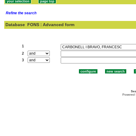
Refine the search
Database
FONS : Advanced form
Search:
1
2
3
Sea
Powered