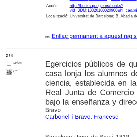
Accés:
http://books.google.es/books?
vid=BDM:13020100020960&hl=ca&prin
Localització:
Universitat de Barcelona; B. Abadia de
Enllaç permanent a aquest regis
2 / 4
Egercicios públicos de q
select
print
casa lonja los alumnos de
ciencia, establecida en l
Real Junta de Comercio 
bajo la enseñanza y direcc
Bravo
Carbonell i Bravo, Francesc
Barcelona : Impr. de Brusi, 1818