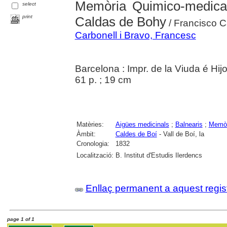
Memòria Quimico-medica
select
print
Caldas de Bohy
/ Francisco C
Carbonell i Bravo, Francesc
Barcelona : Impr. de la Viuda é Hij
61 p. ; 19 cm
Matèries:
Aigües medicinals
;
Balnearis
;
Memòr
Àmbit:
Caldes de Boí
- Vall de Boí, la
Cronologia:
1832
Localització:
B. Institut d'Estudis Ilerdencs
Enllaç permanent a aquest regis
page 1 of 1