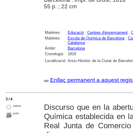
55 p. ; 22 cm
Matèries:
Educació
;
Centres d'ensenyament
;
Matèries:
Escola de Química de Barcelona
;
Ca
Catalunya
Àmbit:
Barcelona
Cronologia:
1818
Localització:
Arxiu Històric de la Ciutat de Barcelo
Enllaç permanent a aquest regis
3 / 4
Discurso que en la abertu
select
print
Química establecida en l
Real Junta de Comercio 