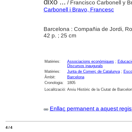
dixo ...
/ Francisco Carbonell y B
Carbonell i Bravo, Francesc
Barcelona : Compañia de Jordi, R
42 p. ; 25 cm
Matèries:
Associacions econòmiques
;
Educaci
Discursos inaugurals
Matèries:
Junta de Comerç de Catalunya
;
Esco
Àmbit:
Barcelona
Cronologia:
1805
Localització:
Arxiu Històric de la Ciutat de Barcelo
Enllaç permanent a aquest regis
4 / 4