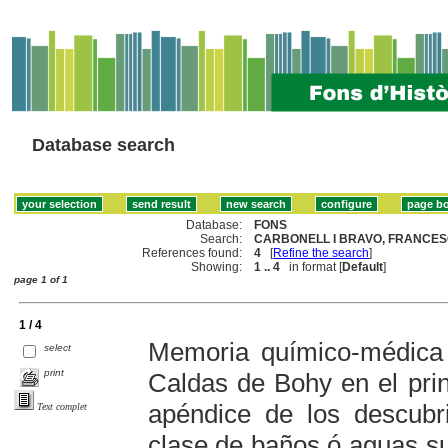
Database search
Database:
FONS
Search:
CARBONELL I BRAVO, FRANCESC
References found:
4
[
Refine the search
]
Showing:
1 .. 4
in format [
Default
]
page 1 of 1
1 / 4
Memoria químico-médica
select
print
Caldas de Bohy en el pri
apéndice de los descubr
Text complet
clase de baños ó aguas su