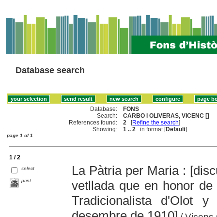
Database search
Database:
FONS
Search:
CARBO I OLIVERAS, VICENC []
References found:
2
[
Refine the search
]
Showing:
1 .. 2
in format [
Default
]
page 1 of 1
1 / 2
La Pàtria per Maria : [dis
select
print
vetllada que en honor de 
Tradicionalista d'Olot
desembre de 1910]
/ Vicens 