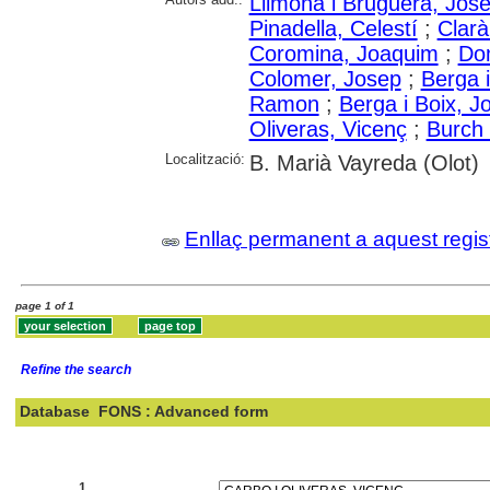
Llimona i Bruguera, Jos
Pinadella, Celestí
;
Clarà
Coromina, Joaquim
;
Dom
Colomer, Josep
;
Berga 
Ramon
;
Berga i Boix, J
Oliveras, Vicenç
;
Burch 
Localització:
B. Marià Vayreda (Olot)
Enllaç permanent a aquest regis
page 1 of 1
Refine the search
Database
FONS : Advanced form
Search:
1