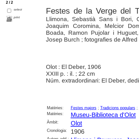
2 / 2
Festes de la Verge del 
select
print
Llimona, Sebastià Sans i Bori, 
Joaquim Coromina, Melcior Dom
Boada, Ramon Pujolar i Huguet,
Josep Burch ; fotografies de Alfred 
Olot : El Deber, 1906
XXIII p. : il. ; 22 cm
Núm. extradordinari: El Deber, dedi
Matèries:
Festes majors
;
Tradicions populars
;
Matèries:
Museu-Biblioteca d'Olot
Àmbit:
Olot
Cronologia:
1906
Autors add.: