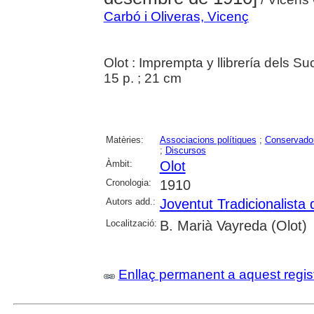
Carbó i Oliveras, Vicenç
Olot : Imprempta y llibrería dels 
15 p. ; 21 cm
Matèries:
Associacions polítiques
;
Conservado
;
Discursos
Àmbit:
Olot
Cronologia:
1910
Autors add.:
Joventut Tradicionalista 
Localització:
B. Marià Vayreda (Olot)
Enllaç permanent a aquest regis