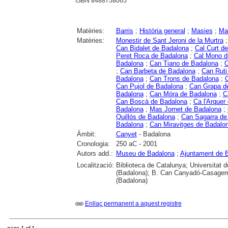
ISBN 8488758065
Matèries:
Barris
;
Història general
;
Masies
;
Ma
Matèries:
Monestir de Sant Jeroni de la Murtra
Can Bidalet de Badalona
;
Cal Curt d
Peret Roca de Badalona
;
Cal Mono d
Badalona
;
Can Tiano de Badalona
;
C
;
Can Barbeta de Badalona
;
Can Ruti
Badalona
;
Can Trons de Badalona
;
C
Can Pujol de Badalona
;
Can Grapa d
Badalona
;
Can Móra de Badalona
;
C
Can Boscà de Badalona
;
Ca l'Arquer
Badalona
;
Mas Jornet de Badalona
;
Quillós de Badalona
;
Can Sagarra de
Badalona
;
Can Miravitges de Badalo
Àmbit:
Canyet
- Badalona
Cronologia:
250 aC - 2001
Autors add.:
Museu de Badalona
;
Ajuntament de 
Localització:
Biblioteca de Catalunya; Universitat
(Badalona); B. Can Canyadó-Casagemes
(Badalona)
Enllaç permanent a aquest registre
page 1 of 1