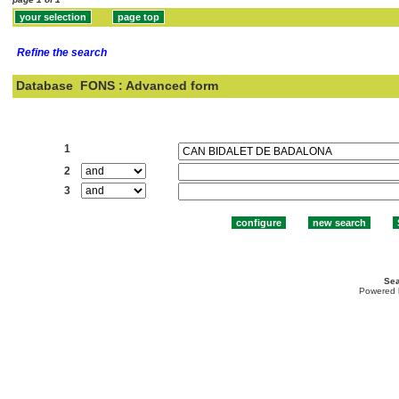
Refine the search
Database
FONS : Advanced form
Search:
1
2
3
Sea
Powered