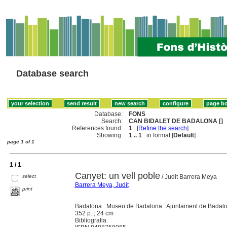
Database search
Database:
FONS
Search:
CAN BIDALET DE BADALONA []
References found:
1
[
Refine the search
]
Showing:
1 .. 1
in format [
Default
]
page 1 of 1
1 / 1
Canyet: un vell poble
select
/ Judit Barrera Meya
Barrera Meya, Judit
print
Badalona : Museu de Badalona : Ajuntament de Badal
352 p. ; 24 cm
Bibliografia.