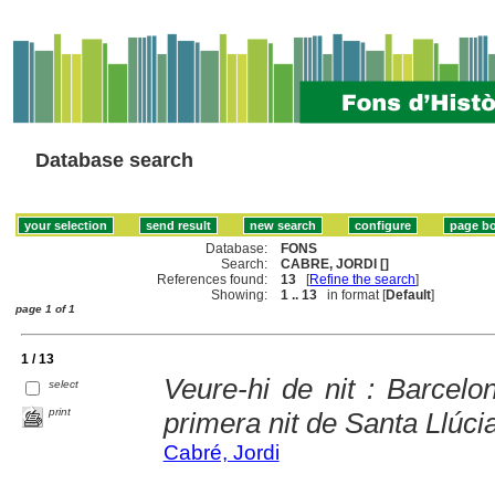
Database search
Database:
FONS
Search:
CABRE, JORDI []
References found:
13
[
Refine the search
]
Showing:
1 .. 13
in format [
Default
]
page 1 of 1
1 / 13
Veure-hi de nit : Barcelo
select
print
primera nit de Santa Llúci
Cabré, Jordi