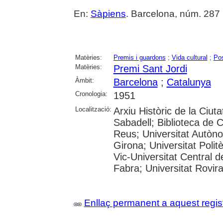
En:
Sàpiens
. Barcelona, núm. 287 (
Matèries:
Premis i guardons
;
Vida cultural
;
Pos
Matèries:
Premi Sant Jordi
Àmbit:
Barcelona
;
Catalunya
Cronologia:
1951
Localització:
Arxiu Històric de la Ciut
Sabadell; Biblioteca de 
Reus; Universitat Autòno
Girona; Universitat Polit
Vic-Universitat Central 
Fabra; Universitat Rovira i
Enllaç permanent a aquest regis