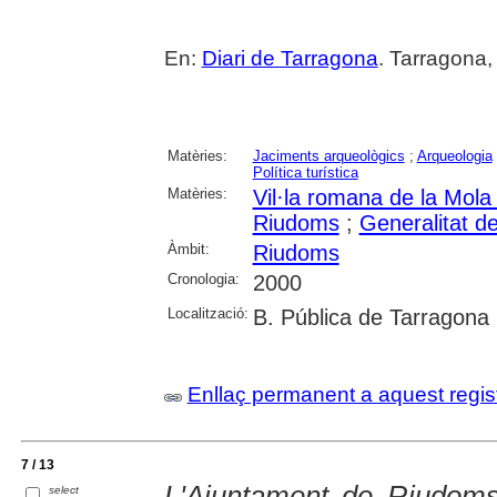
En:
Diari de Tarragona
. Tarragona,
Matèries:
Jaciments arqueològics
;
Arqueologia
Política turística
Matèries:
Vil·la romana de la Mol
Riudoms
;
Generalitat d
Àmbit:
Riudoms
Cronologia:
2000
Localització:
B. Pública de Tarragona
Enllaç permanent a aquest regis
7 / 13
L'Ajuntament de Riudoms
select