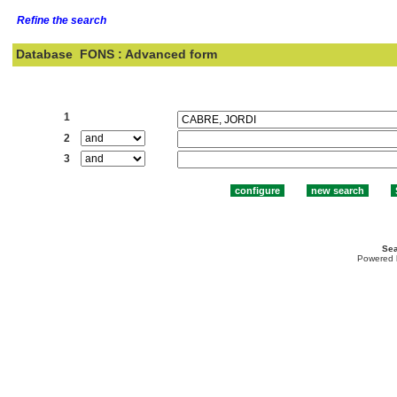
Refine the search
Database
FONS : Advanced form
Search:
1
2
3
Sea
Powered