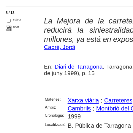
8 / 13
La Mejora de la carret
select
print
reducirá la siniestrali
millones, ya está en expos
Cabré, Jordi
En:
Diari de Tarragona
. Tarragon
de juny 1999), p. 15
Matèries:
Xarxa viària
;
Carreteres
Àmbit:
Cambrils
;
Montbrió del
Cronologia:
1999
Localització:
B. Pública de Tarragona