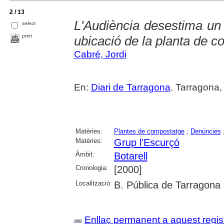
2 / 13
L'Audiència desestima un 
select
print
ubicació de la planta de 
Cabré, Jordi
En:
Diari de Tarragona
. Tarragona,
Matèries:
Plantes de compostatge
;
Denúncies
Matèries:
Grup l'Escurçó
Àmbit:
Botarell
Cronologia:
[2000]
Localització:
B. Pública de Tarragona
Enllaç permanent a aquest regis