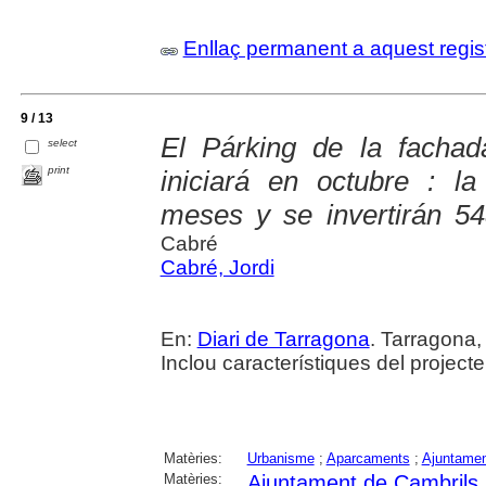
Enllaç permanent a aquest regis
9 / 13
El Párking de la facha
select
print
iniciará en octubre : l
meses y se invertirán 54
Cabré
Cabré, Jordi
En:
Diari de Tarragona
. Tarragona,
Inclou característiques del projecte
Matèries:
Urbanisme
;
Aparcaments
;
Ajuntamen
Matèries:
Ajuntament de Cambrils