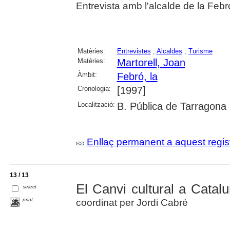
Entrevista amb l'alcalde de la Febr
Matèries:
Entrevistes
;
Alcaldes
;
Turisme
Matèries:
Martorell, Joan
Àmbit:
Febró, la
Cronologia:
[1997]
Localització:
B. Pública de Tarragona
Enllaç permanent a aquest regis
13 / 13
El Canvi cultural a Catalu
select
print
coordinat per Jordi Cabré