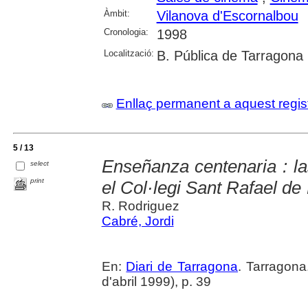
Àmbit:
Vilanova d'Escornalbou
Cronologia:
1998
Localització:
B. Pública de Tarragona
Enllaç permanent a aquest regis
5 / 13
Enseñanza centenaria : la
select
print
el Col·legi Sant Rafael d
R. Rodriguez
Cabré, Jordi
En:
Diari de Tarragona
. Tarragon
d'abril 1999), p. 39