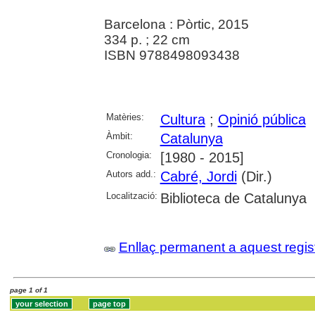
Barcelona : Pòrtic, 2015
334 p. ; 22 cm
ISBN 9788498093438
Matèries:
Cultura
;
Opinió pública
Àmbit:
Catalunya
Cronologia:
[1980 - 2015]
Autors add.:
Cabré, Jordi
(Dir.)
Localització:
Biblioteca de Catalunya
Enllaç permanent a aquest regis
page 1 of 1