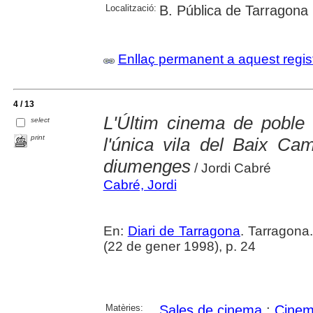
Localització:
B. Pública de Tarragona
Enllaç permanent a aquest regis
4 / 13
L'Últim cinema de poble 
select
print
l'única vila del Baix C
diumenges
/ Jordi Cabré
Cabré, Jordi
En:
Diari de Tarragona
. Tarragon
(22 de gener 1998), p. 24
Matèries:
Sales de cinema
;
Cine