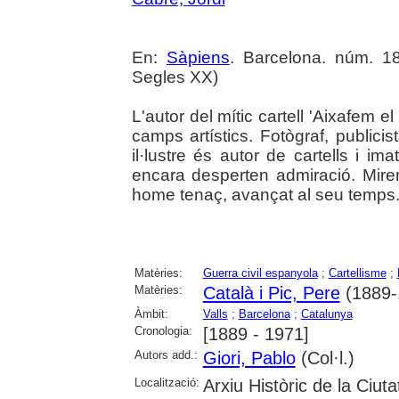
En:
Sàpiens
. Barcelona. núm. 18
Segles XX)
L'autor del mític cartell 'Aixafem e
camps artístics. Fotògraf, publicis
il·lustre és autor de cartells i 
encara desperten admiració. Mire
home tenaç, avançat al seu temps
Matèries:
Guerra civil espanyola
;
Cartellisme
;
Matèries:
Català i Pic, Pere
(1889-
Àmbit:
Valls
;
Barcelona
;
Catalunya
Cronologia:
[1889 - 1971]
Autors add.:
Giori, Pablo
(Col·l.)
Localització:
Arxiu Històric de la Ciut