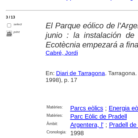
3 / 13
El Parque eólico de l'Arge
select
print
junio : la instalación d
Ecotècnia empezará a fin
Cabré, Jordi
En:
Diari de Tarragona
. Tarragona
1998), p. 17
Matèries:
Parcs eòlics
;
Energia eò
Matèries:
Parc Eòlic de Pradell
Àmbit:
Argentera, l'
;
Pradell de 
Cronologia:
1998