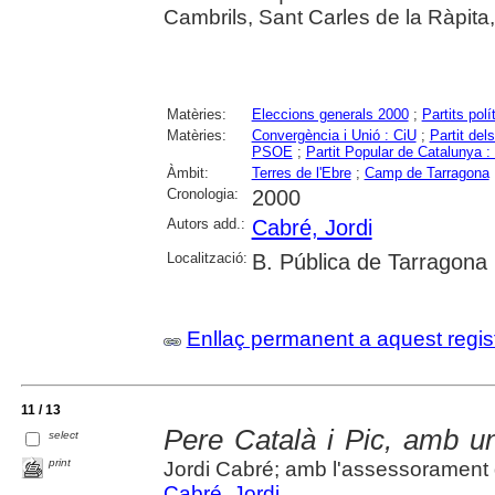
Cambrils, Sant Carles de la Ràpita,
Matèries:
Eleccions generals 2000
;
Partits polí
Matèries:
Convergència i Unió : CiU
;
Partit de
PSOE
;
Partit Popular de Catalunya 
Àmbit:
Terres de l'Ebre
;
Camp de Tarragona
Cronologia:
2000
Autors add.:
Cabré, Jordi
Localització:
B. Pública de Tarragona
Enllaç permanent a aquest regis
11 / 13
Pere Català i Pic, amb u
select
print
Jordi Cabré; amb l'assessorament 
Cabré, Jordi