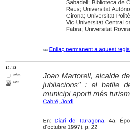
Sabadell; Biblioteca de 
Reus; Universitat Autòno
Girona; Universitat Polit
Vic-Universitat Central 
Fabra; Universitat Rovira
Enllaç permanent a aquest regis
12 / 13
Joan Martorell, alcalde de
select
print
jubilacions" : el batlle d
municipi aporti més turisme
Cabré, Jordi
En:
Diari de Tarragona
. 4a. Ép
d'octubre 1997), p. 22