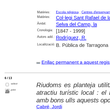
Matèries:
Escola religiosa
;
Centres d'ensenya
Matèries:
Col·legi Sant Rafael de 
Àmbit:
Selva del Camp, la
Cronologia:
[1847 - 1999]
Autors add.:
Rodríguez, R.
Localització:
B. Pública de Tarragona
Enllaç permanent a aquest regis
6 / 13
Riudoms es planteja util
select
print
atractiu turístic local : 
amb bons ulls aquests opc
Cabré, Jordi