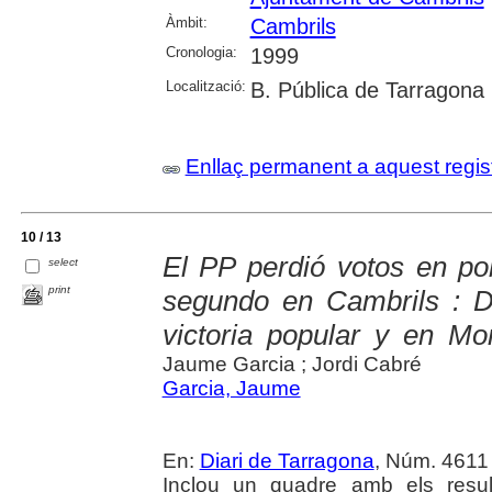
Àmbit:
Cambrils
Cronologia:
1999
Localització:
B. Pública de Tarragona
Enllaç permanent a aquest regis
10 / 13
El PP perdió votos en po
select
print
segundo en Cambrils : De
victoria popular y en Mo
Jaume Garcia ; Jordi Cabré
Garcia, Jaume
En:
Diari de Tarragona
, Núm. 4611 
Inclou un quadre amb els resul