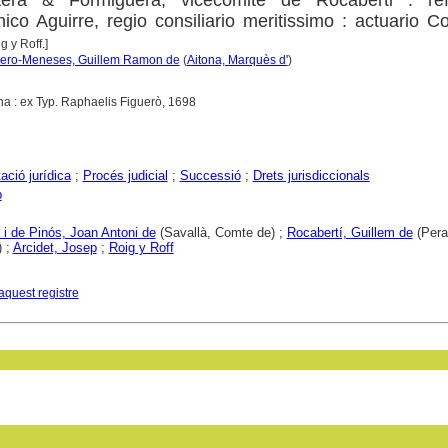
ico Aguirre, regio consiliario meritissimo : actuario C
g y Roff.]
rrero-Meneses, Guillem Ramon de
(
Aitona, Marquès d'
)
na : ex Typ. Raphaelis Figuerò, 1698
ció jurídica
;
Procés judicial
;
Successió
;
Drets jurisdiccionals
p
 i de Pinós, Joan Antoni de
(Savallà, Comte de) ;
Rocabertí, Guillem de
(Pera
 ;
Arcidet, Josep
;
Roig y Roff
aquest registre