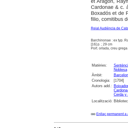
et Aragon, Ray
Cardonae & c. à 
Boxadós et de P
filio, comitibus 
Reial Audiència de Cat
Barchinonae : ex typ. Ra
[16] p. ; 29 cm
Port. orlada, creu grega 
Matèries:
Sentènc
Noblesa
Àmbit:
Barcelo
Cronologia:
[1704]
Autors add.:
Boixador
Cardona-
Cerda y 
Localització:
Bibliote
Enllaç permanent a 