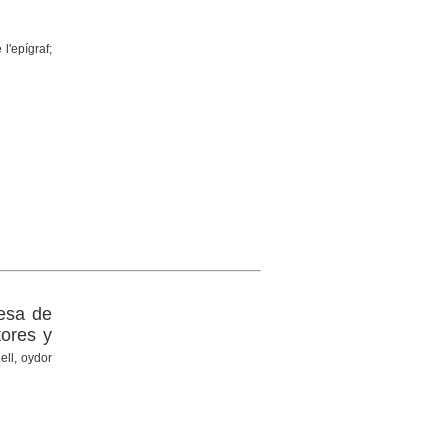
l'epígraf;
desa de
tores y
ell, oydor