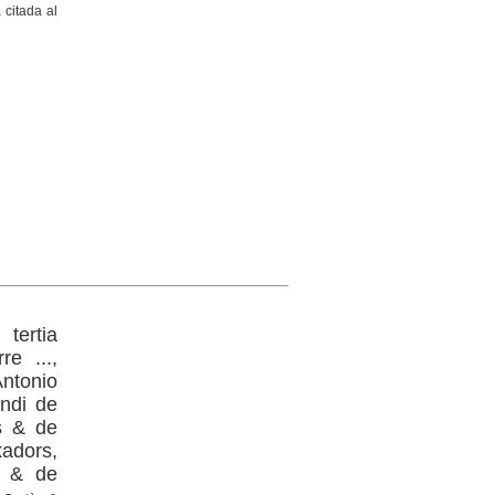
 citada al
 tertia
re ...,
Antonio
undi de
s & de
xadors,
i & de