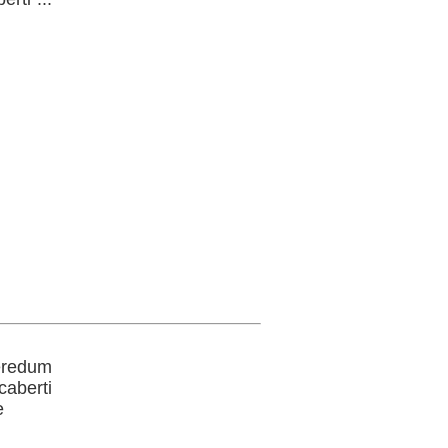
heredum
caberti
e