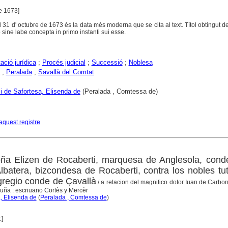
de 1673]
l 31 d' octubre de 1673 és la data més moderna que se cita al text. Títol obtingut de 
o sine labe concepta in primo instanti sui esse.
ció jurídica
;
Procés judicial
;
Successió
;
Noblesa
;
Peralada
;
Savallà del Comtat
i de Safortesa, Elisenda de
(Peralada , Comtessa de)
aquest registre
doña Elizen de Rocaberti, marquesa de Anglesola, con
lbatera, bizcondesa de Rocaberti, contra los nobles tu
gregio conde de Çavallà
/ a relacion del magnifico dotor Iuan de Carbon
luña : escriuano Cortès y Mercèr
a, Elisenda de
(
Peralada , Comtessa de
)
.]