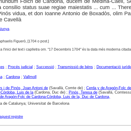
mundum Folch de Cardona, ducem de Medina-Caeli, Se
consilio status suae regiae maiestatis ... cum ... Ther
inós vidua, et don Ioanne Antonio de Boxadòs, olim Pa
de Cavellà
alunya
.
phaelis Figuerò, [1704 o post.]
a l'inici del text i caplletra orn. "17 Decembris 1704" és la data més moderna citada 
ies
;
Procés judicial
;
Successió
;
Transmissió de béns
;
Documentació jurídi
na
;
Cardona
;
Vallmoll
s i de Pinós, Joan Antoni de
(Savallà, Comte de) ;
Cerda y de Aragón-Folc d
Córdoba, Luis de la
(Cardona, Duc de) ;
Pinós, Teresa de
(Savallà, Comtessa
de Aragón-Folc de Cardona-Córdoba, Luis de la, Duc de Cardona,
ca de Catalunya; Universitat de Barcelona
aquest registre