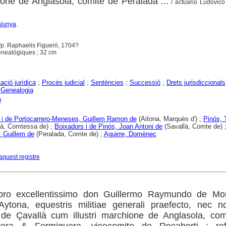
ione de Anglasola, comité de Peralada ...
/ actuario Ludovico
alunya
.
typ. Raphaelis Figuerò, 1704?
 genealògiques ; 32 cm
ció jurídica
;
Procés judicial
;
Sentències
;
Successió
;
Drets jurisdiccionals
;
Genealogia
p
i de Portocarrero-Meneses, Guillem Ramon de
(Aitona, Marquès d') ;
Pinós, 
à, Comtessa de) ;
Boixadors i de Pinós, Joan Antoni de
(Savallà, Comte de) 
, Guillem de
(Peralada, Comte de) ;
Aguirre, Domènec
aquest registre
o pro excellentissimo don Guillermo Raymundo de Mo
ytona, equestris militiae generali praefecto, nec n
 de Çavallà cum illustri marchione de Anglasola, com
tera & Formiguera, vicecomite de Rocaberti : ref