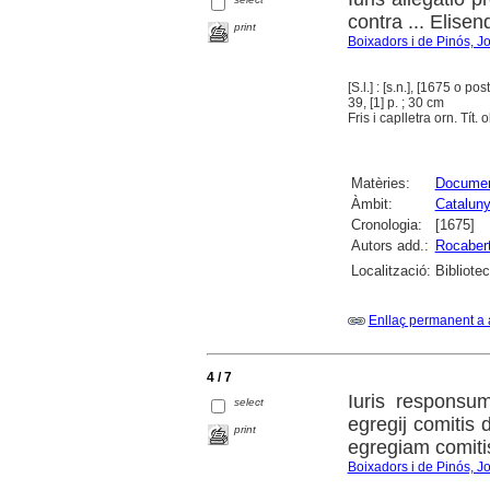
contra ... Elisen
print
Boixadors i de Pinós, J
[S.l.] : [s.n.], [1675 o post
39, [1] p. ; 30 cm
Fris i caplletra orn. Tít.
Matèries:
Document
Àmbit:
Catalun
Cronologia:
[1675]
Autors add.:
Rocabert
Localització:
Bibliote
Enllaç permanent a 
4 / 7
Iuris responsum
select
egregij comitis
print
egregiam comiti
Boixadors i de Pinós, J