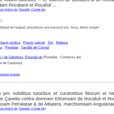
dam Rocaberti et Rocafull ...
oan Antoni de
(
Savallà, Comte de
)
.]
 obtingut de l'epígraf, precedit per una invocació pia: "Iesus, Maria, Ioseph".
ació jurídica
;
Procés judicial
;
Dot
;
Noblesa
ya
;
Peralada
;
Savallà del Comtat
i i de Safortesa, Elisenda de
(Peralada , Comtessa de)
ca de Catalunya
aquest registre
 pro nobilibus tutoribus et curatoribus filiorum et 
 de Çavella contra domnam Elicensam de Rocafull et Ro
ssam Petralatae & de Albatera, marchionisam Angularia
oan Antoni de
(
Savallà, Comte de
)