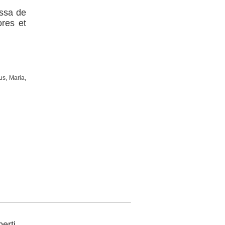
issa de
ores et
sus, Maria,
rti ...