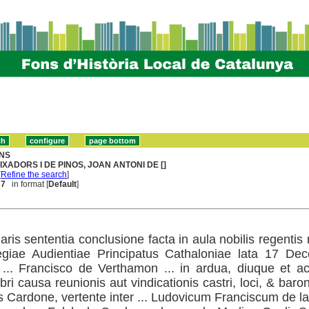
NS
IXADORS I DE PINOS, JOAN ANTONI DE []
[
Refine the search
]
 7
in format [
Default
]
ris sententia conclusione facta in aula nobilis regentis
egiae Audientiae Principatus Cathaloniae lata 17 Dec
 ... Francisco de Verthamon ... in ardua, diuque et a
bri causa reunionis aut vindicationis castri, loci, & baro
s Cardone, vertente inter ... Ludovicum Franciscum de l