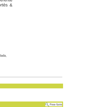
ortès &
lada,
Free form