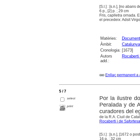
[S.l.] : [s.n.], [no abans 
6 p., [2] p. ; 29 cm
Fris, caplletra ornada. E
el precedeix: Adsit Virg
Matèries:
Documenta
Àmbit:
Catalunya
Cronologia:
[1673]
Autors
Rocaberti 
add.:
Enllaç permanent a 
5 / 7
Por la ilustre 
select
Peralada y de A
print
curadores del e
de la R.A. Ciuil de Cata
Rocaberti i de Safortes
[S.l.] : [s.n.], [1672 o post
16 p. ; 32 cm