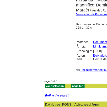
magnifico Domin
Marcèr
/ [Arçidet, Roi
Montcada i de Portoca
Barcinonae i.e. Barcelo
128 p. ; 32 cm
Matèries:
Documenta
Àmbit:
Miralcam
Cronologia:
[1698]
Autors
Boixadors
add.:
Comte de)
Enllaç permanent a 
page 1 of 1
Refine the search
Database
FONS : Advanced form