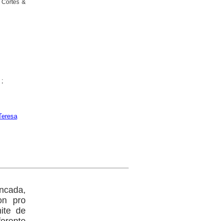
 Cortès &
;
Teresa
;
ncada,
on pro
ite de
erente