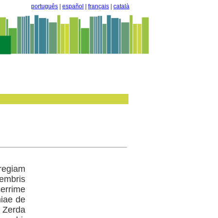
português
|
español
|
français
|
català
 regiam
embris
cerrime
niae de
a Zerda