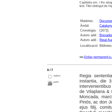
Caplletra orn. i fris xil
text. Títol obtingut de l'
Matèries:
Document
Àmbit:
Catalun
Cronologia:
[1672]
Autors add.:
Boixador
Autors add.:
Reial Au
Localització:
Bibliote
Enllaç permanent a 
6 / 7
Regia sententia
select
instantia, die 
print
intervenientibus
de Vilaplana & 
Moncada, march
Pinòs, ac don J
ejus filij, co