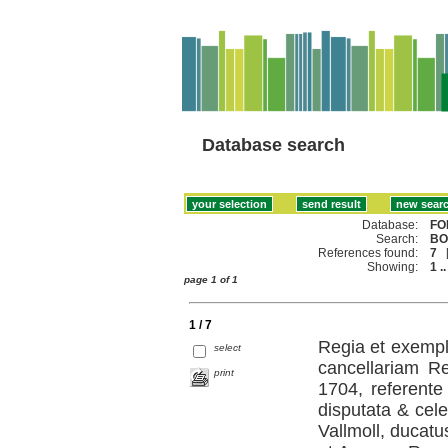
Database search
Database:
FO
Search:
BO
References found:
7
Showing:
1 ..
page 1 of 1
1 / 7
Regia et exempla
select
cancellariam R
print
1704, referente
disputata & cele
Vallmoll, ducatu