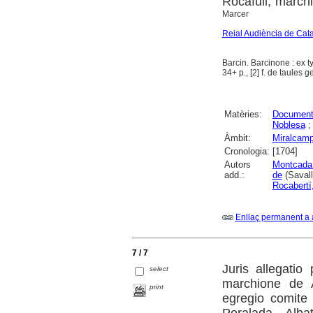
Rocafull, march
Marcer
Reial Audiència de Cat
Barcin. Barcinone : ex 
34+ p., [2] f. de taules
Matèries:
Documenta
Noblesa
Àmbit:
Miralcam
Cronologia:
[1704]
Autors
Montcada 
add.:
de
(Savall
Rocabertí
Enllaç permanent a 
7 / 7
Juris allegati
select
marchione de A
print
egregio comite
Peralada, Alba