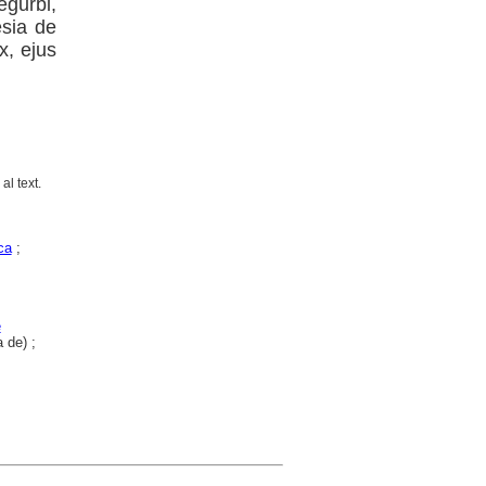
gurbi,
esia de
x, ejus
al text.
ca
;
e
 de) ;