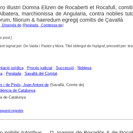
pro illustri Domna Elizen de Rocaberti et Rocafull, comit
Albatera, marchionissa de Angularia, contra nobiles tut
orum, filiorum & haeredum egregij comitis de Çavallà
a, Elisenda de
(
Peralada , Comtessa de
)
o post.]
Text signat per: De Valda i Pastor y Mora. Títol obtingut de l'epígraf, precedit per: Ie
ació jurídica
;
Procés judicial
;
Successió
;
Noblesa
ya
;
Peralada
;
Savallà del Comtat
s i de Pinós, Joan Antoni de
(Savallà, Comte de)
diència de Catalunya
ca de Catalunya
aquest registre
pro nobilis tutoribus ... D. Ioannis de Boxadòs & de Rocabe