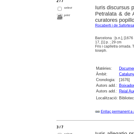
2 / 7
Iuris discursus 
select
Petralata & de 
print
curatores popill
Rocaberti i de Safortes
Barcelona : [s.n.], [1676 
17, [1] p. ; 29 cm
Fris i caplletra ornada. 
Ioseph.
Matèries:
Document
Àmbit:
Catalun
Cronologia:
[1676]
Autors add.:
Boixador
Autors add.:
Reial Au
Localització:
Bibliote
Enllaç permanent a 
3 / 7
Iuris allegatio 
select