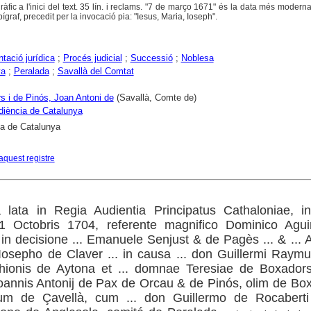
ogràfic a l'inici del text. 35 lín. i reclams. "7 de março 1671" és la data més moderna
epígraf, precedit per la invocació pia: "Iesus, Maria, Ioseph".
ació jurídica
;
Procés judicial
;
Successió
;
Noblesa
ya
;
Peralada
;
Savallà del Comtat
s i de Pinós, Joan Antoni de
(Savallà, Comte de)
diència de Catalunya
ca de Catalunya
aquest registre
 lata in Regia Audientia Principatus Cathaloniae, in
31 Octobris 1704, referente magnifico Dominico Aguir
 in decisione ... Emanuele Senjust & de Pagès ... & ... 
Iosepho de Claver ... in causa ... don Guillermi Raym
ionis de Aytona et ... domnae Teresiae de Boxador
oannis Antonij de Pax de Orcau & de Pinós, olim de Bo
mitum de Çavellà, cum ... don Guillermo de Rocabert