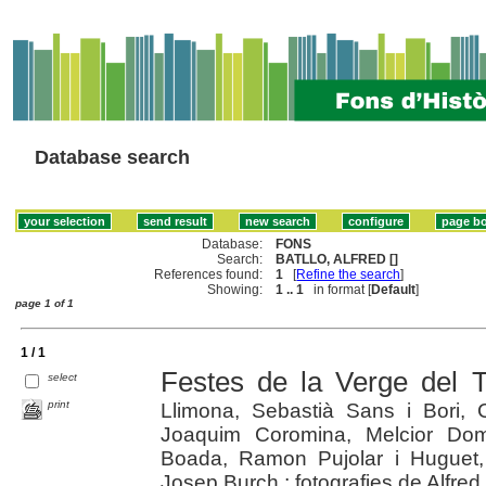
Database search
Database:
FONS
Search:
BATLLO, ALFRED []
References found:
1
[
Refine the search
]
Showing:
1 .. 1
in format [
Default
]
page 1 of 1
1 / 1
Festes de la Verge del 
select
print
Llimona, Sebastià Sans i Bori, 
Joaquim Coromina, Melcior Dom
Boada, Ramon Pujolar i Huguet,
Josep Burch ; fotografies de Alfred 