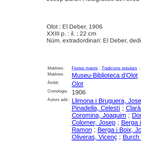
Olot : El Deber, 1906
XXIII p. : il. ; 22 cm
Núm. extradordinari: El Deber, dedi
Matèries:
Festes majors
;
Tradicions populars
;
Matèries:
Museu-Biblioteca d'Olot
Àmbit:
Olot
Cronologia:
1906
Autors add.:
Llimona i Bruguera, Jos
Pinadella, Celestí
;
Clarà
Coromina, Joaquim
;
Dom
Colomer, Josep
;
Berga 
Ramon
;
Berga i Boix, J
Oliveras, Vicenç
;
Burch 