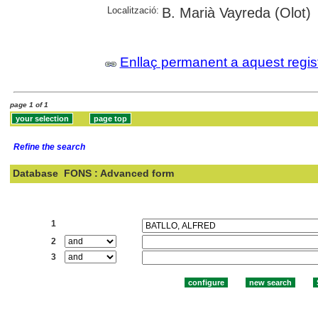
Localització:
B. Marià Vayreda (Olot)
Enllaç permanent a aquest regis
page 1 of 1
Refine the search
Database
FONS : Advanced form
Search:
1
2
3