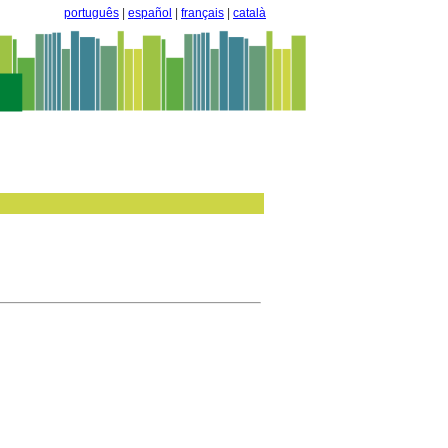
português
|
español
|
français
|
català