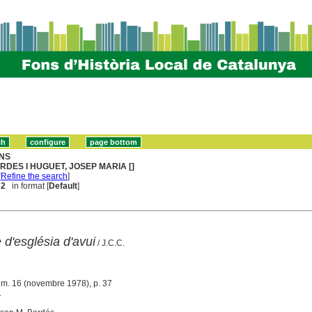
NS
RDES I HUGUET, JOSEP MARIA []
[
Refine the search
]
 2
in format [
Default
]
d'església d'avui
/ J.C.C.
úm. 16 (novembre 1978), p. 37
.