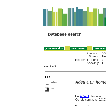
Database search
Database:
FO
Search:
BA
References found:
2
Showing:
1 ..
page 1 of 1
1 / 2
Adéu a un home 
select
print
En:
Al Vent
. Terrassa, n
Consta com autor J.C.C