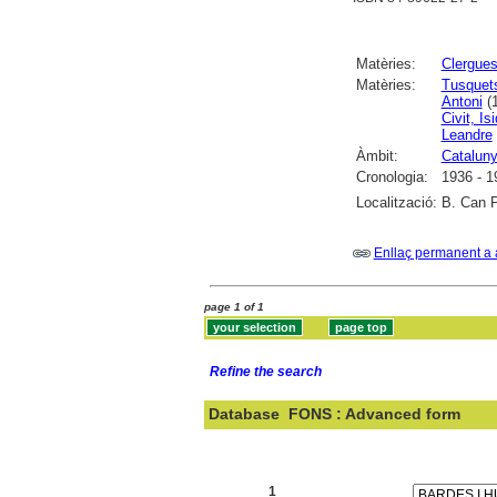
Matèries:
Clergue
Matèries:
Tusquets
Antoni
(1
Civit, Is
Leandre
Àmbit:
Catalun
Cronologia:
1936 - 1
Localització:
B. Can P
Enllaç permanent a 
page 1 of 1
Refine the search
Database
FONS : Advanced form
Search:
1