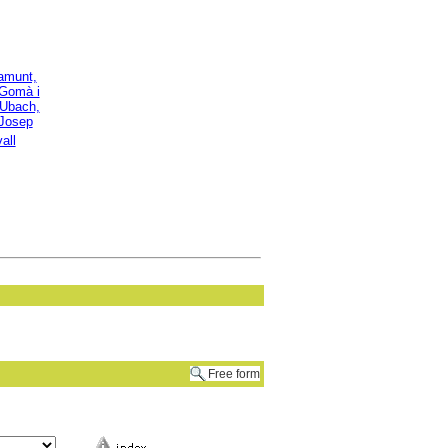
ramunt,
Gomà i
 Ubach,
 Josep
all
Free form