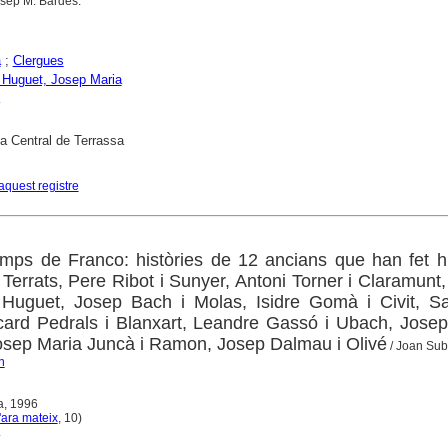
osep M. Bardés.
a
;
Clergues
 Huguet, Josep Maria
ca Central de Terrassa
aquest registre
mps de Franco: històries de 12 ancians que han fet hi
Terrats, Pere Ribot i Sunyer, Antoni Torner i Claramunt
 Huguet, Josep Bach i Molas, Isidre Gomà i Civit, Sa
icard Pedrals i Blanxart, Leandre Gassó i Ubach, Jose
Josep Maria Juncà i Ramon, Josep Dalmau i Olivé
/ Joan Sub
n
a, 1996
ara mateix
, 10)
.