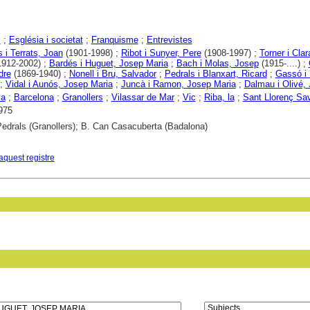
s
;
Església i societat
;
Franquisme
;
Entrevistes
 i Terrats, Joan
(1901-1998) ;
Ribot i Sunyer, Pere
(1908-1997) ;
Torner i Cla
912-2002) ;
Bardés i Huguet, Josep Maria
;
Bach i Molas, Josep
(1915-....) ;
idre
(1869-1940) ;
Nonell i Bru, Salvador
;
Pedrals i Blanxart, Ricard
;
Gassó i
;
Vidal i Aunós, Josep Maria
;
Juncà i Ramon, Josep Maria
;
Dalmau i Olivé,
ya
;
Barcelona
;
Granollers
;
Vilassar de Mar
;
Vic
;
Riba, la
;
Sant Llorenç Sav
975
edrals (Granollers); B. Can Casacuberta (Badalona)
aquest registre
in field: