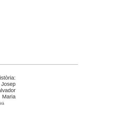
stòria:
, Josep
lvador
p Maria
irà