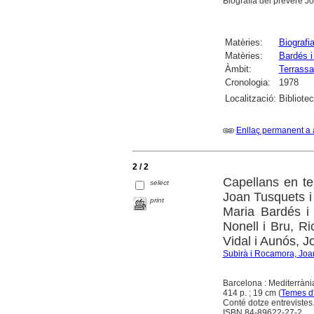
Biografia del prevere J
Matèries:
Biografi
Matèries:
Bardés i
Àmbit:
Terrassa
Cronologia:
1978
Localització:
Bibliote
Enllaç permanent a 
2 / 2
Capellans en te
select
Joan Tusquets i 
print
Maria Bardés i
Nonell i Bru, R
Vidal i Aunós, 
Subirà i Rocamora, Joa
Barcelona : Mediterràni
414 p. ; 19 cm (
Temes d'
Conté dotze entrevistes
ISBN 84-89622-27-2