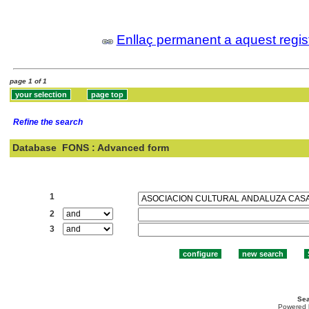
Enllaç permanent a aquest regis
page 1 of 1
Refine the search
Database
FONS : Advanced form
Search:
1
2
3
Sea
Powered