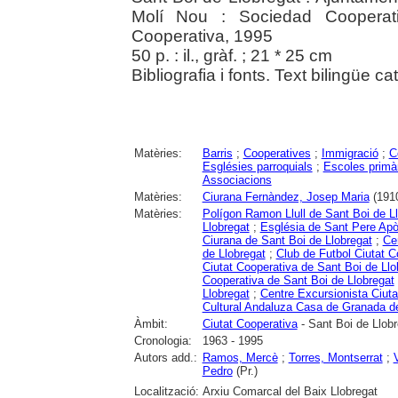
Molí Nou : Sociedad Cooperat
Cooperativa, 1995
50 p. : il., gràf. ; 21 * 25 cm
Bibliografia i fonts. Text bilingüe ca
Matèries:
Barris
;
Cooperatives
;
Immigració
;
C
Esglésies parroquials
;
Escoles primà
Associacions
Matèries:
Ciurana Fernàndez, Josep Maria
(191
Matèries:
Polígon Ramon Llull de Sant Boi de L
Llobregat
;
Església de Sant Pere Apò
Ciurana de Sant Boi de Llobregat
;
Cen
de Llobregat
;
Club de Futbol Ciutat C
Ciutat Cooperativa de Sant Boi de Llo
Cooperativa de Sant Boi de Llobregat
Llobregat
;
Centre Excursionista Ciuta
Cultural Andaluza Casa de Granada de
Àmbit:
Ciutat Cooperativa
- Sant Boi de Llobr
Cronologia:
1963 - 1995
Autors add.:
Ramos, Mercè
;
Torres, Montserrat
;
Pedro
(Pr.)
Localització:
Arxiu Comarcal del Baix Llobregat