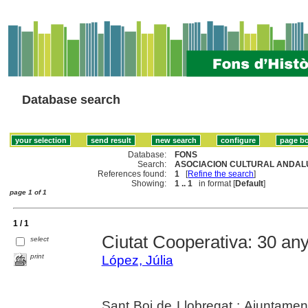
Database search
Database:
FONS
Search:
ASOCIACION CULTURAL ANDALU
References found:
1
[
Refine the search
]
Showing:
1 .. 1
in format [
Default
]
page 1 of 1
1 / 1
Ciutat Cooperativa: 30 any
select
print
López, Júlia
Sant Boi de Llobregat : Ajuntament