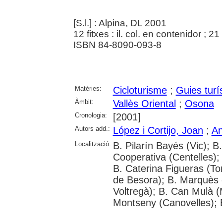
[S.l.] : Alpina, DL 2001
12 fitxes : il. col. en contenidor ; 2
ISBN 84-8090-093-8
Matèries:
Cicloturisme
;
Guies turí
Àmbit:
Vallès Oriental
;
Osona
Cronologia:
[2001]
Autors add.:
López i Cortijo, Joan
;
An
Localització:
B. Pilarín Bayés (Vic); B
Cooperativa (Centelles); 
B. Caterina Figueras (T
de Besora); B. Marquès 
Voltregà); B. Can Mulà (M
Montseny (Canovelles); 