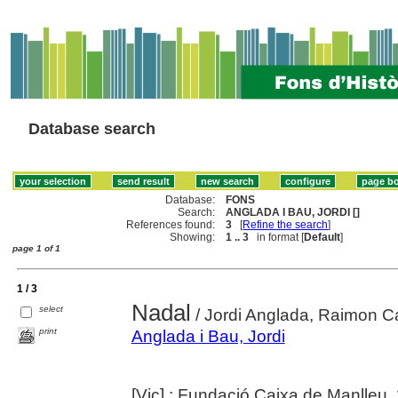
Database search
Database:
FONS
Search:
ANGLADA I BAU, JORDI []
References found:
3
[
Refine the search
]
Showing:
1 .. 3
in format [
Default
]
page 1 of 1
1 / 3
Nadal
select
/ Jordi Anglada, Raimon C
print
Anglada i Bau, Jordi
[Vic] : Fundació Caixa de Manlleu,