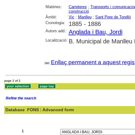
Matèries:
Carreteres
;
Transports i comunicacio
construcció
Àmbit:
Vic
;
Manlleu
;
Sant Pere de Torelló
Cronologia:
1885 - 1886
Autors add.:
Anglada i Bau, Jordi
Localització:
B. Municipal de Manlleu
Enllaç permanent a aquest regis
page 1 of 1
Refine the search
Database
FONS : Advanced form
Search:
1