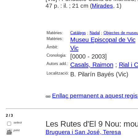
47 p. : il. ; 21 cm (
Mirades
, 1)
Matèries:
Catàlegs
;
Nadal
;
Objectes de muse
Matèries:
Museu Episcopal de Vic
Àmbit:
Vic
Cronologia:
[0000 - 2003]
Autors add.:
Casals, Raimon
;
Rial i
Localització:
B. Pilarín Bayés (Vic)
Enllaç permanent a aquest regis
2 / 3
Les Rutes d'El 9 Nou: mou
select
print
Bruguera i San José, Teresa