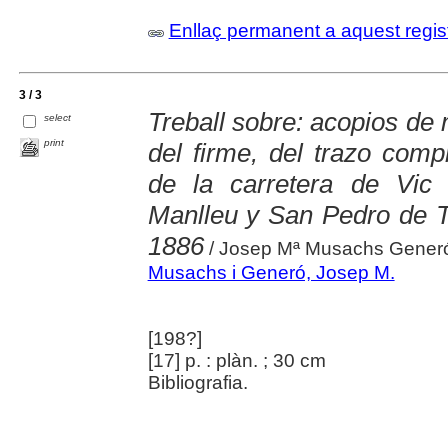
Enllaç permanent a aquest regis
3 / 3
Treball sobre: acopios de 
select
print
del firme, del trazo comp
de la carretera de Vic
Manlleu y San Pedro de To
1886
/ Josep Mª Musachs Generó
Musachs i Generó, Josep M.
[198?]
[17] p. : plàn. ; 30 cm
Bibliografia.