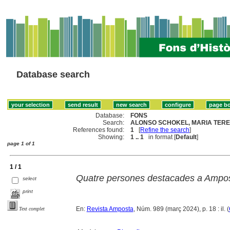
Database search
Database:
FONS
Search:
ALONSO SCHOKEL, MARIA TERES
References found:
1
[
Refine the search
]
Showing:
1 .. 1
in format [
Default
]
page 1 of 1
1 / 1
Quatre persones destacades a Ampost
select
print
En:
Revista Amposta
, Núm. 989 (març 2024), p. 18 : il. (
Text complet