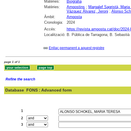
Matèries:
Biografia
Matèries:
Ampostins
;
Margalef Sagristà, Maria
Vázquez Álvarez, Jeroni
;
Alonso Sch
Àmbit:
Amposta
Cronologia:
2024
Accés:
https://revista.amposta.cat/doc/2024-
Localització:
B. Pública de Tarragona; B. Sebastià
Enllaç permanent a aquest registre
page 1 of 1
Refine the search
Database
FONS : Advanced form
Search:
1
2
3