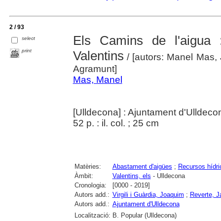
2 / 93
Els Camins de l'aigua :
select
print
Valentins
/ [autors: Manel Mas, J
Agramunt]
Mas, Manel
[Ulldecona] : Ajuntament d'Ulldeco
52 p. : il. col. ; 25 cm
Matèries:
Abastament d'aigües
;
Recursos hídri
Àmbit:
Valentins, els
- Ulldecona
Cronologia:
[0000 - 2019]
Autors add.:
Virgili i Guàrdia, Joaquim
;
Reverte, J
Autors add.:
Ajuntament d'Ulldecona
Localització:
B. Popular (Ulldecona)