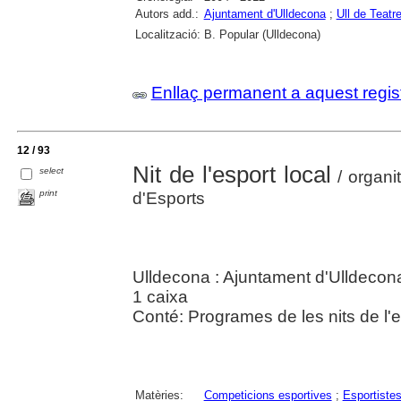
Autors add.:
Ajuntament d'Ulldecona
;
Ull de Teatr
Localització:
B. Popular (Ulldecona)
Enllaç permanent a aquest regis
12 / 93
Nit de l'esport local
select
/ organi
print
d'Esports
Ulldecona : Ajuntament d'Ulldecon
1 caixa
Conté: Programes de les nits de l'
Matèries:
Competicions esportives
;
Esportiste