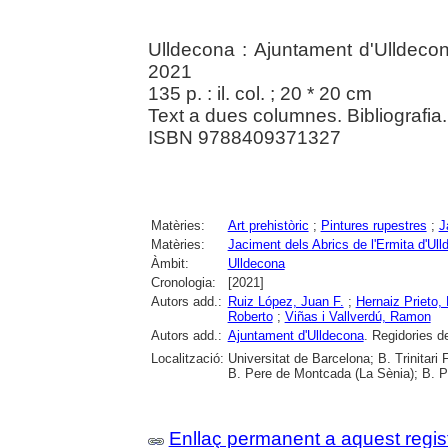
Ulldecona : Ajuntament d'Ulldecon
2021
135 p. : il. col. ; 20 * 20 cm
Text a dues columnes. Bibliografia. 
ISBN 9788409371327
Matèries:
Art prehistòric
;
Pintures rupestres
;
J
Matèries:
Jaciment dels Abrics de l'Ermita d'Ul
Àmbit:
Ulldecona
Cronologia:
[2021]
Autors add.:
Ruiz López, Juan F.
;
Hernaiz Prieto,
Roberto
;
Viñas i Vallverdú, Ramon
Autors add.:
Ajuntament d'Ulldecona
. Regidories d
Localització:
Universitat de Barcelona; B. Trinitari
B. Pere de Montcada (La Sènia); B. P
Enllaç permanent a aquest regis