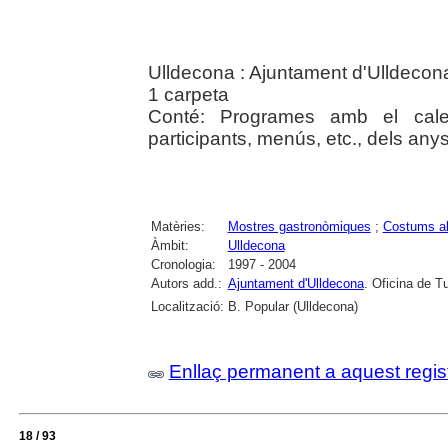
Ulldecona : Ajuntament d'Ulldecona
1 carpeta
Conté: Programes amb el calen
participants, menús, etc., dels an
Matèries:
Mostres gastronòmiques
;
Costums al
Àmbit:
Ulldecona
Cronologia:
1997 - 2004
Autors add.:
Ajuntament d'Ulldecona
. Oficina de T
Localització:
B. Popular (Ulldecona)
Enllaç permanent a aquest regis
18 / 93