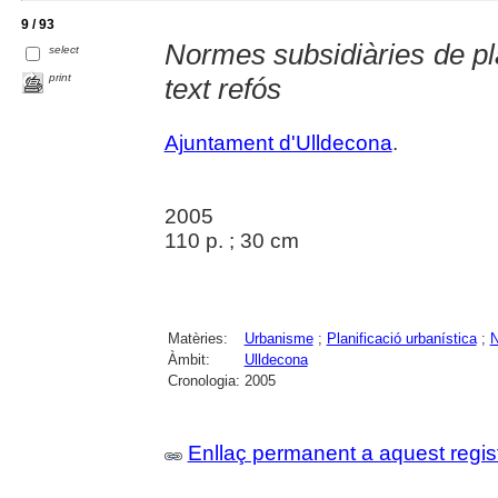
9 / 93
Normes subsidiàries de pl
select
print
text refós
Ajuntament d'Ulldecona
.
2005
110 p. ; 30 cm
Matèries:
Urbanisme
;
Planificació urbanística
;
N
Àmbit:
Ulldecona
Cronologia:
2005
Enllaç permanent a aquest regis