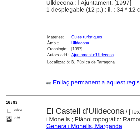
Ulldecona : l'Ajuntament, [1997]
1 desplegable (12 p.) : il. ; 34 * 12
Matèries:
Guies turístiques
Àmbit:
Ulldecona
Cronologia:
[1997]
Autors add.:
Ajuntament d'Ulldecona
Localització:
B. Pública de Tarragona
Enllaç permanent a aquest regis
16 / 93
El Castell d'Ulldecona
select
/ [Tex
print
i Monells ; Plànol topogràfic: Ramo
Genera i Monells, Margarida