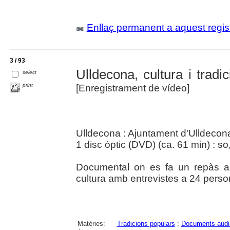
Enllaç permanent a aquest regis
3 / 93
Ulldecona, cultura i trad
select
print
[Enregistrament de vídeo]
Ulldecona : Ajuntament d'Ulldecon
1 disc òptic (DVD) (ca. 61 min) : so,
Documental on es fa un repàs a la
cultura amb entrevistes a 24 person
Matèries:
Tradicions populars
;
Documents audi