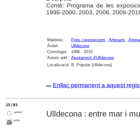
Conté: Programa de les exposicion
1996-2000, 2003, 2006, 2008-201
Matèries:
Fires i exposicions
;
Artesans
;
Artesa
Àmbit:
Ulldecona
Cronologia:
1996 - 2010
Autors add.:
Ajuntament d'Ulldecona
Localització:
B. Popular (Ulldecona)
Enllaç permanent a aquest regis
15 / 93
Ulldecona : entre mar i mu
select
print