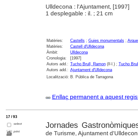
Ulldecona : l'Ajuntament, [1997]
1 desplegable : il. ; 21 cm
Matèries:
Castells
;
Guies monumentals
;
Arque
Matèries:
Castell d'Ulldecona
Àmbit:
Ulldecona
Cronologia:
[1997]
Autors add.:
Tucho Brull, Ramon
(Il·l.) ;
Tucho Brul
Autors add.:
Ajuntament d'Ulldecona
Localització:
B. Pública de Tarragona
Enllaç permanent a aquest regis
17 / 93
Jornades Gastronòmiques
select
print
de Turisme, Ajuntament d'Ulldeco