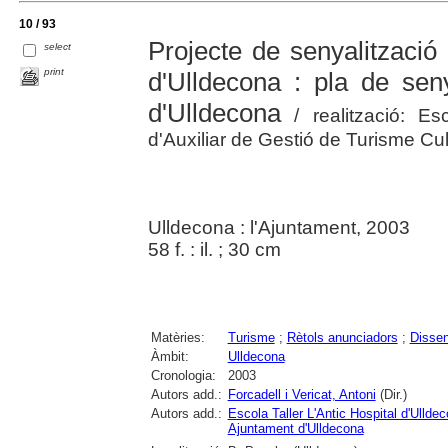
10 / 93
Projecte de senyalització
select
print
d'Ulldecona : pla de seny
d'Ulldecona
/ realització: Esc
d'Auxiliar de Gestió de Turisme Cult
Ulldecona : l'Ajuntament, 2003
58 f. : il. ; 30 cm
Matèries:
Turisme
;
Rètols anunciadors
;
Disse
Àmbit:
Ulldecona
Cronologia:
2003
Autors add.:
Forcadell i Vericat, Antoni
(Dir.)
Autors add.:
Escola Taller L'Antic Hospital d'Ullde
Ajuntament d'Ulldecona