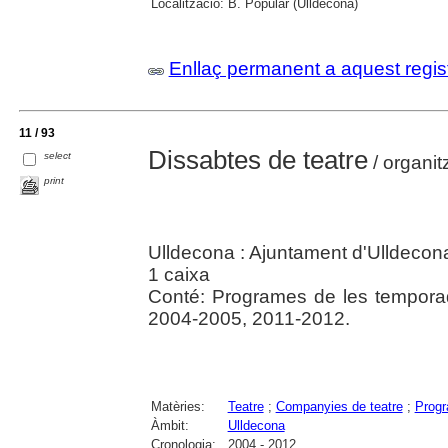
Localització:
B. Popular (Ulldecona)
Enllaç permanent a aquest regis
11 / 93
Dissabtes de teatre
select
/ organit
print
Ulldecona : Ajuntament d'Ulldecon
1 caixa
Conté: Programes de les tempora
2004-2005, 2011-2012.
Matèries:
Teatre
;
Companyies de teatre
;
Prog
Àmbit:
Ulldecona
Cronologia:
2004 - 2012