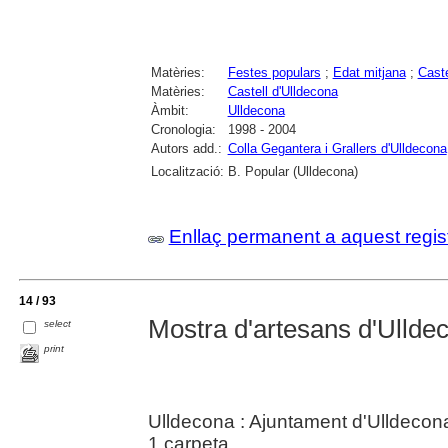
Matèries:
Festes populars
;
Edat mitjana
;
Caste
Matèries:
Castell d'Ulldecona
Àmbit:
Ulldecona
Cronologia:
1998 - 2004
Autors add.:
Colla Gegantera i Grallers d'Ulldecona
Localització:
B. Popular (Ulldecona)
Enllaç permanent a aquest regis
14 / 93
Mostra d'artesans d'Ullde
select
print
Ulldecona : Ajuntament d'Ulldecon
1 carpeta