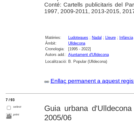
Conté: Cartells publicitaris del P
1997, 2009-2011, 2013-2015, 2017
Matèries:
Ludoteques
;
Nadal
;
Lleure
;
Infància
Àmbit:
Ulldecona
Cronologia:
[1995 - 2022]
Autors add.:
Ajuntament d'Ulldecona
Localització:
B. Popular (Ulldecona)
Enllaç permanent a aquest regis
7 / 93
Guia urbana d'Ulldecona
select
print
2005/06