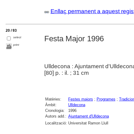
Enllaç permanent a aquest regis
20 / 93
Festa Major 1996
select
print
Ulldecona : Ajuntament d'Ulldecon
[80] p. : il. ; 31 cm
Matèries:
Festes majors
;
Programes
;
Tradicio
Àmbit:
Ulldecona
Cronologia:
1996
Autors add.:
Ajuntament d'Ulldecona
Localització:
Universitat Ramon Llull