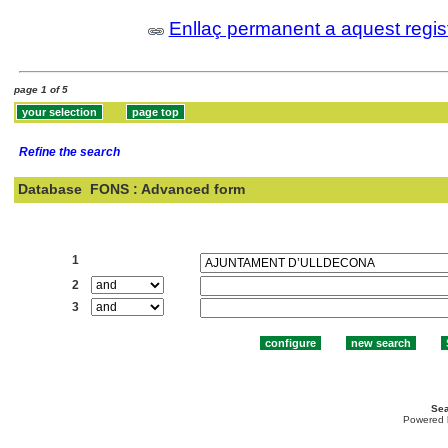
Enllaç permanent a aquest regis
page 1 of 5
Refine the search
Database
FONS : Advanced form
Search:
1
2
3
Sea
Powered