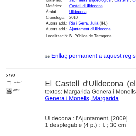
Matèries:
Jaciments arqueològics
;
Castells
;
G
Matèries:
Castell d'Ulldecona
Àmbit:
Ulldecona
Cronologia:
2010
Autors add.:
Riu i Serra, Julià
(Il·l.)
Autors add.:
Ajuntament d'Ulldecona
Localització:
B. Pública de Tarragona
Enllaç permanent a aquest regis
5 / 93
El Castell d'Ulldecona (el
select
print
textos: Margarida Genera i Monells 
Genera i Monells, Margarida
Ulldecona : l'Ajuntament, [2009]
1 desplegable (4 p.) : il. ; 30 cm