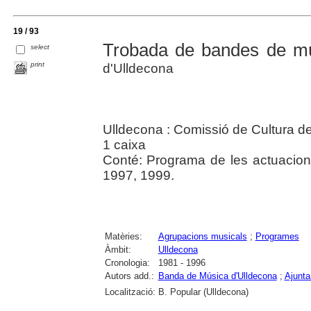
19 / 93
Trobada de bandes de m
select
print
d'Ulldecona
Ulldecona : Comissió de Cultura d
1 caixa
Conté: Programa de les actuacions
1997, 1999.
Matèries:
Agrupacions musicals
;
Programes
Àmbit:
Ulldecona
Cronologia:
1981 - 1996
Autors add.:
Banda de Música d'Ulldecona
;
Ajunta
Localització:
B. Popular (Ulldecona)