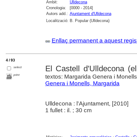
Àmbit:
Ulldecona
Cronologia:
[0000 - 2014]
Autors add.:
Ajuntament d'Ulldecona
Localització:
B. Popular (Ulldecona)
Enllaç permanent a aquest regis
4 / 93
El Castell d'Ulldecona (el
select
print
textos: Margarida Genera i Monells 
Genera i Monells, Margarida
Ulldecona : l'Ajuntament, [2010]
1 fullet : il. ; 30 cm