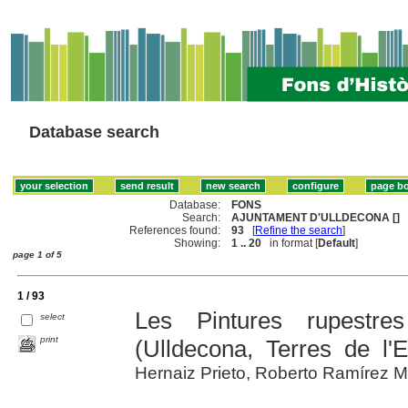
Database search
Database:
FONS
Search:
AJUNTAMENT D'ULLDECONA []
References found:
93
[
Refine the search
]
Showing:
1 .. 20
in format [
Default
]
page 1 of 5
1 / 93
Les Pintures rupestre
select
print
(Ulldecona, Terres de l'E
Hernaiz Prieto, Roberto Ramírez M