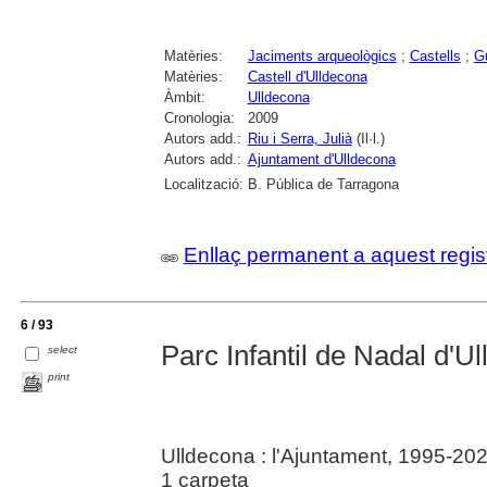
Matèries:
Jaciments arqueològics
;
Castells
;
G
Matèries:
Castell d'Ulldecona
Àmbit:
Ulldecona
Cronologia:
2009
Autors add.:
Riu i Serra, Julià
(Il·l.)
Autors add.:
Ajuntament d'Ulldecona
Localització:
B. Pública de Tarragona
Enllaç permanent a aquest regis
6 / 93
Parc Infantil de Nadal d'U
select
print
Ulldecona : l'Ajuntament, 1995-20
1 carpeta