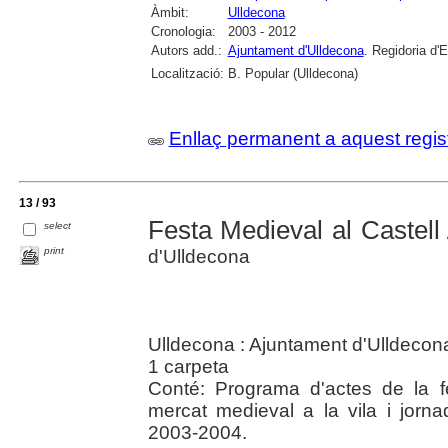
Àmbit:
Ulldecona
Cronologia:
2003 - 2012
Autors add.:
Ajuntament d'Ulldecona
. Regidoria d'
Localització:
B. Popular (Ulldecona)
Enllaç permanent a aquest regis
13 / 93
Festa Medieval al Castell
select
print
d'Ulldecona
Ulldecona : Ajuntament d'Ulldeco
1 carpeta
Conté: Programa d'actes de la fe
mercat medieval a la vila i jor
2003-2004.