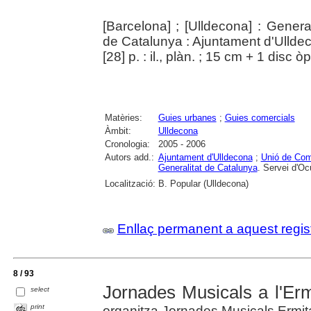
[Barcelona] ; [Ulldecona] : Gener
de Catalunya : Ajuntament d'Ullde
[28] p. : il., plàn. ; 15 cm + 1 disc
Matèries:
Guies urbanes
;
Guies comercials
Àmbit:
Ulldecona
Cronologia:
2005 - 2006
Autors add.:
Ajuntament d'Ulldecona
;
Unió de Com
Generalitat de Catalunya
. Servei d'O
Localització:
B. Popular (Ulldecona)
Enllaç permanent a aquest regis
8 / 93
Jornades Musicals a l'Erm
select
print
organitza Jornades Musicals Ermita