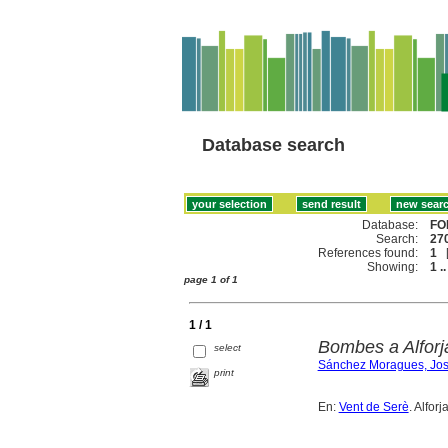
Database search
Database:
FO
Search:
270
References found:
1
Showing:
1 ..
page 1 of 1
1 / 1
Bombes a Alforj
select
Sánchez Moragues, Jo
print
En:
Vent de Serè
. Alfor