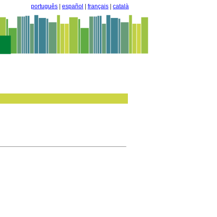
português
|
español
|
français
|
català