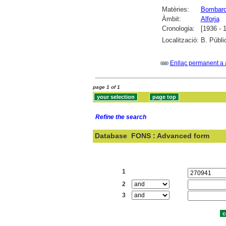
Matèries:
Bombard
Àmbit:
Alforja
Cronologia:
[1936 - 
Localització:
B. Públi
Enllaç permanent a 
page 1 of 1
Refine the search
Database
FONS : Advanced form
Search:
1
2
3