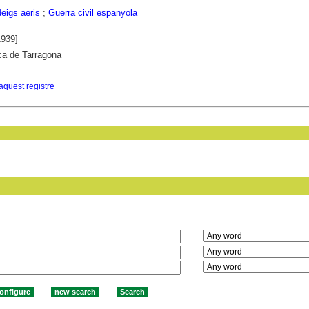
eigs aeris
;
Guerra civil espanyola
1939]
ca de Tarragona
aquest registre
in field: