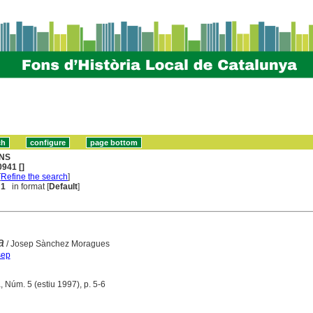
NS
941 []
[
Refine the search
]
 1
in format [
Default
]
a
/ Josep Sànchez Moragues
sep
ja, Núm. 5 (estiu 1997), p. 5-6