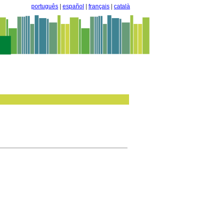
português
|
español
|
français
|
català