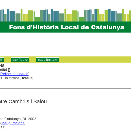
NS
484 []
[
Refine the search
]
 1
in format [
Default
]
tre Cambrils i Salou
 de Catalunya, DL 2003
 (
Inauguracions
)
tu".