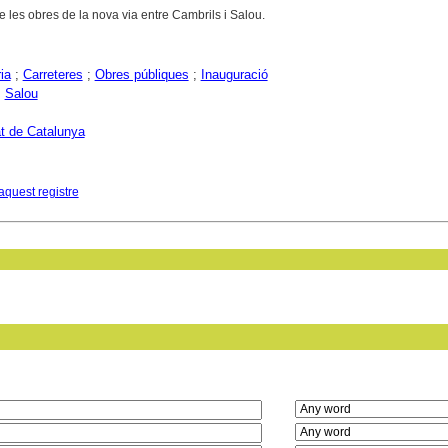
re les obres de la nova via entre Cambrils i Salou.
ia
;
Carreteres
;
Obres públiques
;
Inauguració
;
Salou
at de Catalunya
aquest registre
in field: