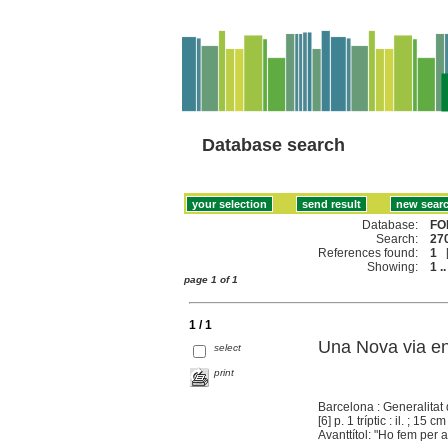
Database search
Database:
FO
Search:
270
References found:
1
Showing:
1 ..
page 1 of 1
1 / 1
Una Nova via en
select
print
Barcelona : Generalitat
[6] p. 1 tríptic : il. ; 15 cm
Avanttítol: "Ho fem per a 