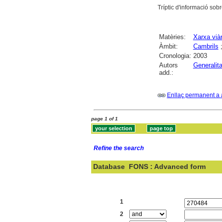
Tríptic d'informació sob
Matèries:
Xarxa viàr
Àmbit:
Cambrils
Cronologia:
2003
Autors
Generalit
add.:
Enllaç permanent a 
page 1 of 1
Refine the search
Database
FONS : Advanced form
Search:
1
2