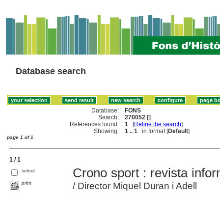
Database search
Database:
FONS
Search:
270052 []
References found:
1
[
Refine the search
]
Showing:
1 .. 1
in format [
Default
]
page 1 of 1
1 / 1
Crono sport : revista infor
select
print
/ Director Miquel Duran i Adell