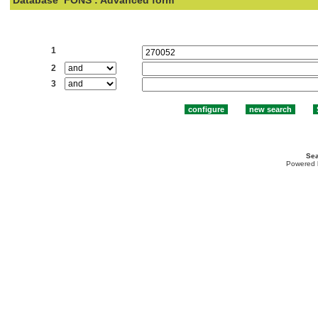
Database
FONS : Advanced form
Search:
1
2
3
Sea
Powered