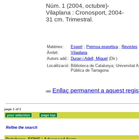
Núm. 1 (2004, octubre)-
Vilaplana : Cronosport, 2004-
31 cm. Trimestral.
Matèries:
Esport
;
Premsa esportiva
;
Revistes
Àmbit:
Vilaplana
Autors add.:
Duran i Adell, Miquel
(Dir.)
Localització:
Biblioteca de Catalunya; Universitat 
Pública de Tarragona
Enllaç permanent a aquest regis
page 1 of 1
Refine the search