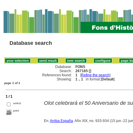
Database search
Database:
FONS
Search:
267165 []
References found:
1
[
Refine the search
]
Showing:
1 .. 1
in format [
Default
]
page 1 of 1
1 / 1
Olot celebrará el 50 Aniversario de su
select
print
En:
Arriba España
. Año XIX, no. 933-934 (15 jun.-22 jun