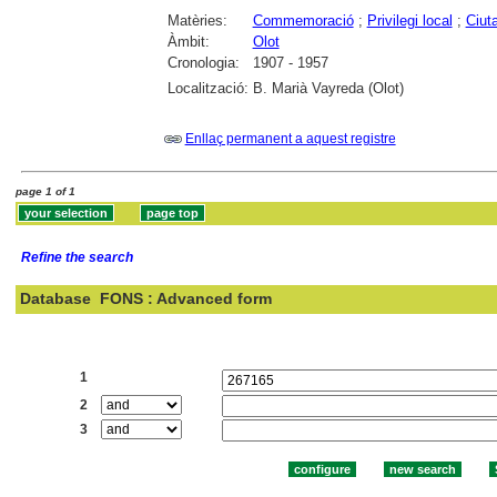
Matèries:
Commemoració
;
Privilegi local
;
Ciut
Àmbit:
Olot
Cronologia:
1907 - 1957
Localització:
B. Marià Vayreda (Olot)
Enllaç permanent a aquest registre
page 1 of 1
Refine the search
Database
FONS : Advanced form
Search:
1
2
3