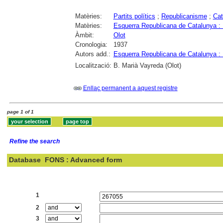
Matèries:
Partits polítics
;
Republicanisme
;
Cat
Matèries:
Esquerra Republicana de Catalunya 
Àmbit:
Olot
Cronologia:
1937
Autors add.:
Esquerra Republicana de Catalunya 
Localització:
B. Marià Vayreda (Olot)
Enllaç permanent a aquest registre
page 1 of 1
Refine the search
Database
FONS : Advanced form
Search:
1
2
3