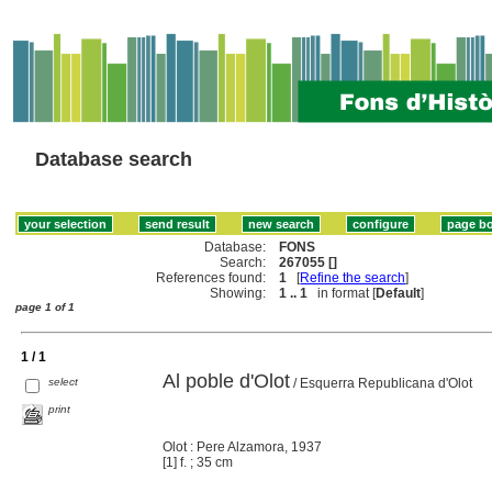
Database search
Database:
FONS
Search:
267055 []
References found:
1
[
Refine the search
]
Showing:
1 .. 1
in format [
Default
]
page 1 of 1
1 / 1
Al poble d'Olot
select
/ Esquerra Republicana d'Olot
print
Olot : Pere Alzamora, 1937
[1] f. ; 35 cm