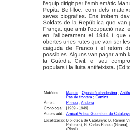
l'equip dirigit per l'emblemàtic Man
Pepita Bell-lloc, com dels mateixo
seves biografies. Ens trobem dava
Soldats de la República que van
França, que amb l'ocupació nazi es
en l'alliberament el 1944 i que
obertes unes rutes que van ser les
caiguda de Franco i el retorn d
possibles. Alguns van pagar amb 
la Guàrdia Civil, el seu compro
populars i la lluita antifeixista. (Edito
Matèries:
Maquis
;
Oposició clandestina
;
Antif
Pas de frontera
;
Camins
Àmbit:
Pirineu
;
Andorra
Cronologia:
[1939 - 1949]
Autors add.:
Amical Antics Guerrillers de Cataluny
Localització:
Biblioteca de Catalunya; B. Ramon Vi
Pallerols); B. Carles Rahola (Girona)
(Ripoll)