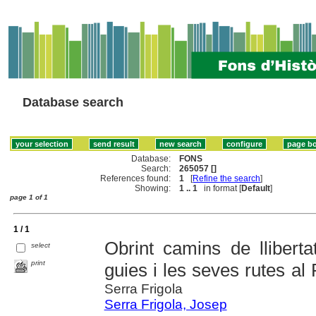
Database search
Database:
FONS
Search:
265057 []
References found:
1
[
Refine the search
]
Showing:
1 .. 1
in format [
Default
]
page 1 of 1
1 / 1
Obrint camins de llibert
select
print
guies i les seves rutes al 
Serra Frigola
Serra Frigola, Josep