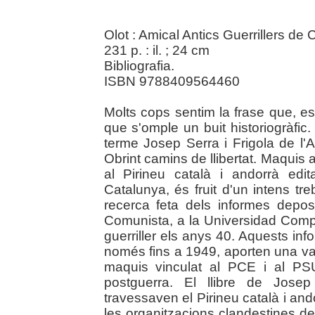
Olot : Amical Antics Guerrillers de
231 p. : il. ; 24 cm
Bibliografia.
ISBN 9788409564460
Molts cops sentim la frase que, es
que s'omple un buit historiogràfic
terme Josep Serra i Frigola de l'A
Obrint camins de llibertat. Maquis 
al Pirineu català i andorrà edit
Catalunya, és fruit d'un intens t
recerca feta dels informes deposi
Comunista, a la Universidad Comp
guerriller els anys 40. Aquests in
només fins a 1949, aporten una val
maquis vinculat al PCE i al PS
postguerra. El llibre de Josep
travessaven el Pirineu català i and
les organitzacions clandestines de