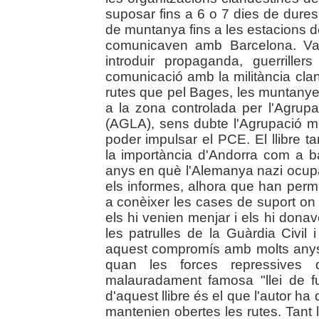
suposar fins a 6 o 7 dies de dure
de muntanya fins a les estacions d
comunicaven amb Barcelona. Van s
introduir propaganda, guerrille
comunicació amb la militància cl
rutes que pel Bages, les muntanye
a la zona controlada per l'Agrup
(AGLA), sens dubte l'Agrupació m
poder impulsar el PCE. El llibre 
la importància d'Andorra com a bas
anys en què l'Alemanya nazi ocupa
els informes, alhora que han perm
a conèixer les cases de suport on
els hi venien menjar i els hi don
les patrulles de la Guàrdia Civil 
aquest compromís amb molts anys
quan les forces repressives de
malauradament famosa "llei de f
d'aquest llibre és el que l'autor ha
mantenien obertes les rutes. Tant