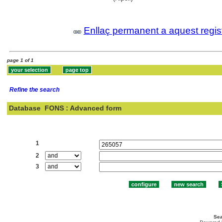
Enllaç permanent a aquest regis
page 1 of 1
Refine the search
Database
FONS : Advanced form
Search:
1
2
3
Sea