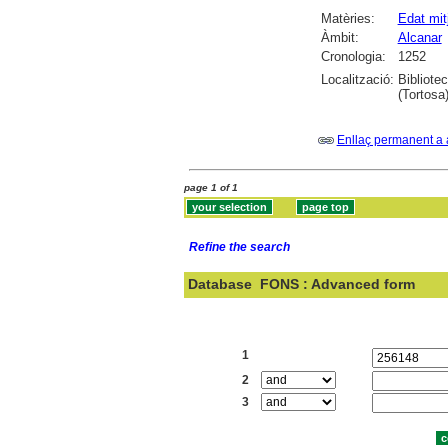
Matèries:
Edat mit
Àmbit:
Alcanar
Cronologia:
1252
Localització:
Bibliote
(Tortosa)
Enllaç permanent a 
page 1 of 1
Refine the search
Database
FONS : Advanced form
Search:
1
2
3