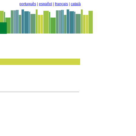
português
|
español
|
français
|
català