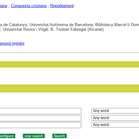
jana
;
Conquesta cristiana
;
Repoblament
ca de Catalunya; Universitat Autònoma de Barcelona; Biblioteca Marcel·lí Do
; Universitat Rovira i Virgili; B. Trinitari Fabregat (Alcanar)
aquest registre
in field: