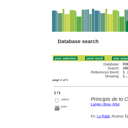
Database search
Database:
FO
Search:
256
References found:
1
Showing:
1 ..
page 1 of 1
1 / 1
Principis de lo 
select
Lange i Brea, Artur
print
En:
Lo Rafal
. Alcanar. 