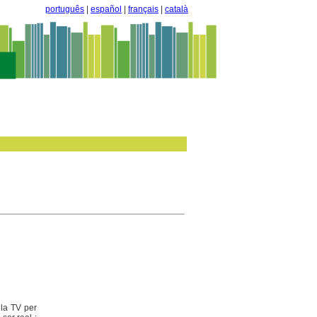
português
|
español
|
français
|
català
 la TV per