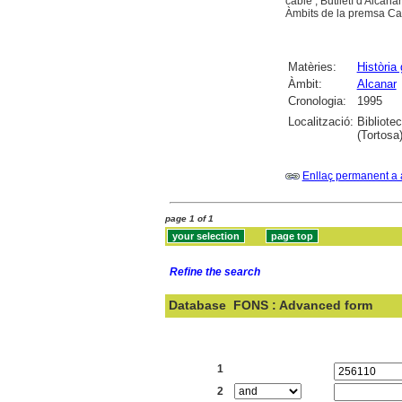
cable ; Butlletí d'Alcana
Àmbits de la premsa Ca
Matèries:
Història
Àmbit:
Alcanar
Cronologia:
1995
Localització:
Bibliote
(Tortosa)
Enllaç permanent a 
page 1 of 1
Refine the search
Database
FONS : Advanced form
Search:
1
2