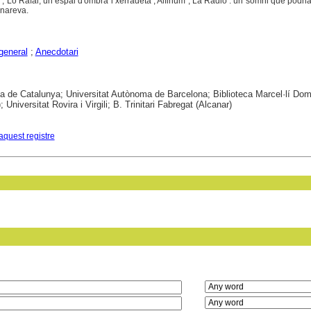
r ; Lo Rafal, un espai d'ombra i xerradeta ; Alfinum ; La Ràdio : un somni que podria 
nareva.
 general
;
Anecdotari
ca de Catalunya; Universitat Autònoma de Barcelona; Biblioteca Marcel·lí Do
; Universitat Rovira i Virgili; B. Trinitari Fabregat (Alcanar)
aquest registre
in field: