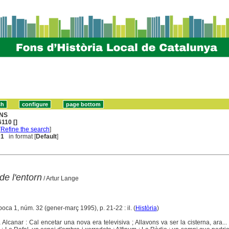
NS
110 []
[
Refine the search
]
 1
in format [
Default
]
de l'entorn
/ Artur Lange
poca 1, núm. 32 (gener-març 1995), p. 21-22 : il. (
Història
)
lcanar : Cal encetar una nova era televisiva ; Allavons va ser la cisterna, ara...