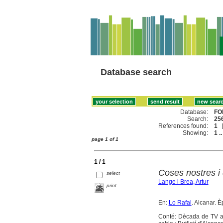
Database search
Database:
FO
Search:
256
References found:
1
Showing:
1 ..
page 1 of 1
1 / 1
Coses nostres i 
select
Lange i Brea, Artur
print
En:
Lo Rafal
. Alcanar. È
Conté: Dècada de TV a A