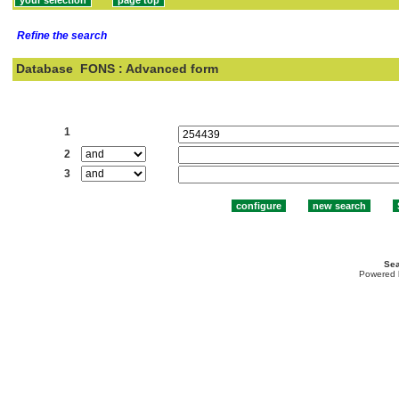
Refine the search
Database
FONS : Advanced form
Search:
1
2
3
Sea
Powered