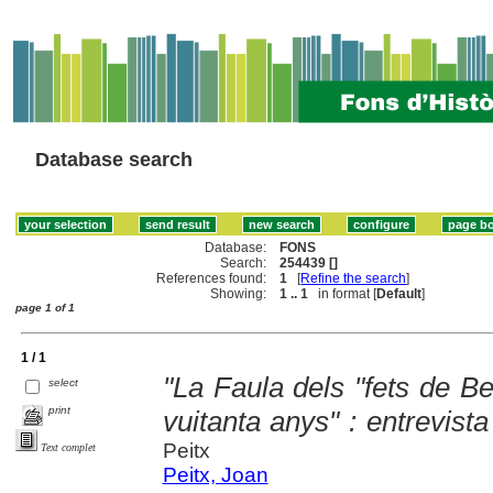
Database search
Database:
FONS
Search:
254439 []
References found:
1
[
Refine the search
]
Showing:
1 .. 1
in format [
Default
]
page 1 of 1
1 / 1
"La Faula dels "fets de B
select
print
vuitanta anys" : entrevis
Peitx
Text complet
Peitx, Joan