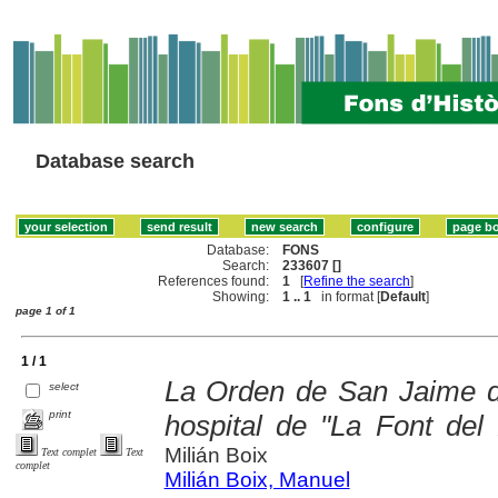
Database search
Database:
FONS
Search:
233607 []
References found:
1
[
Refine the search
]
Showing:
1 .. 1
in format [
Default
]
page 1 of 1
1 / 1
La Orden de San Jaime de
select
print
hospital de "La Font del 
Milián Boix
Text complet
Text
complet
Milián Boix, Manuel