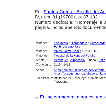
En:
Santes Creus : Boletín del Arc
IV, núm. 31 (19709) , p. 87-102
Número dedicat a: "Homenaje a Jo
pàgina. Inclou apèndix documental
Matèries:
Escriptors
;
Historiadors
;
Homenatge
Fonts documentals
Matèries:
Vives i Miret, Josep
(1903-1966)
Matèries:
Hospital de la Font del Perelló
Àmbit:
Perelló, el
;
Altopascio
- Lucca ;
Itàlia
Cronologia:
1316 - 1422
Accés:
https://dialnet.unirioja.es/servlet/art
https://usuaris.tinet.cat/absc/catala/a
Localització:
Biblioteca de Catalunya; Universitat de
Tarragona
Enllaç permanent a aquest regis