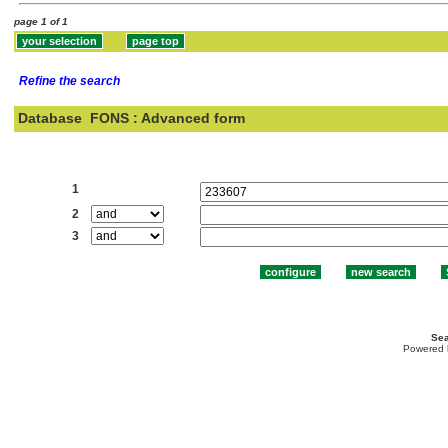
page 1 of 1
Refine the search
Database
FONS : Advanced form
Search:
1
2
3
Sea
Powered