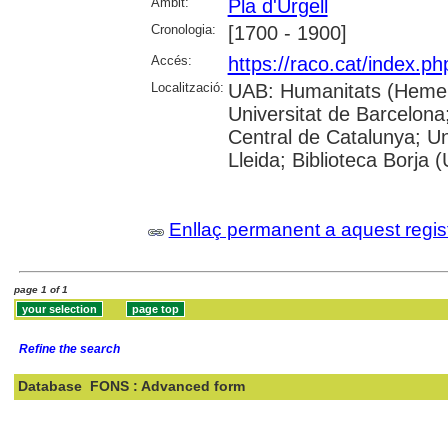
Àmbit:
Pla d'Urgell
Cronologia:
[1700 - 1900]
Accés:
https://raco.cat/index.p
Localització:
UAB: Humanitats (Hemero
Universitat de Barcelona;
Central de Catalunya; Un
Lleida; Biblioteca Borja 
Enllaç permanent a aquest regis
page 1 of 1
Refine the search
Database
FONS : Advanced form
Search: