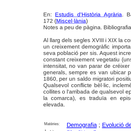
En:
Estudis d'Història Agrària
. B
172 (
Miscel·lània
)
Notes a peu de pàgina. Bibliografi
Al llarg dels segles XVIII i XIX la 
un creixement demogràfic important
seva població per sis. Aquest incr
constant creixement vegetatiu (
intensitat, no van parar de créix
generals, sempre es van ubicar pe
1860, per un saldo migratori positiu.
Qualsevol conflicte bèl·lic, incle
collites o l'arribada de qualsevol
la comarca), es traduïa en epis
elevada.
Matèries:
Demografia
;
Evolució d