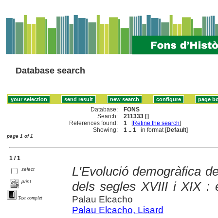
Database search
Database:
FONS
Search:
211333 []
References found:
1
[
Refine the search
]
Showing:
1 .. 1
in format [
Default
]
page 1 of 1
1 / 1
L'Evolució demogràfica de 
select
print
dels segles XVIII i XIX : 
Palau Elcacho
Text complet
Palau Elcacho, Lisard