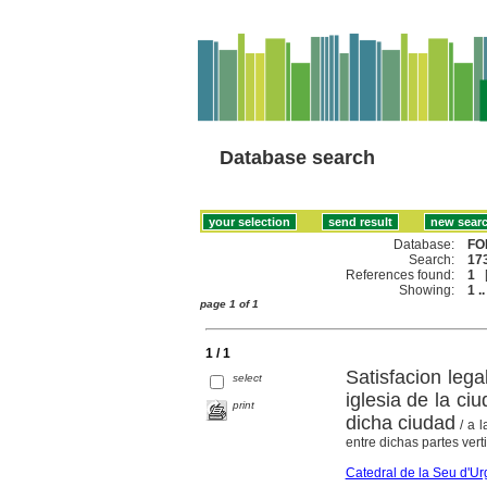
Database search
Database:
FO
Search:
173
References found:
1
Showing:
1 ..
page 1 of 1
1 / 1
Satisfacion leg
select
iglesia de la ci
print
dicha ciudad
/ a 
entre dichas partes vert
Catedral de la Seu d'Ur