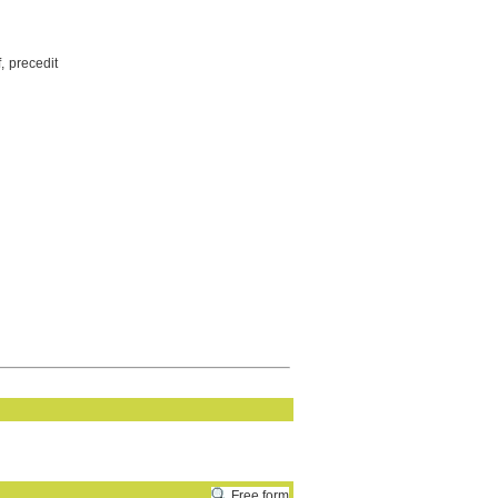
f, precedit
Free form