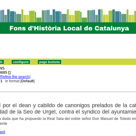
NS
685 []
[
Refine the search
]
 1
in format [
Default
]
al por el dean y cabildo de canonigos prelados de la ca
udad de la Seo de Urgel, contra el syndico del ayuntami
la duda que ha propuesto la Real Sala del noble señor Don Manuel de Toledo en 
iente
gell
.