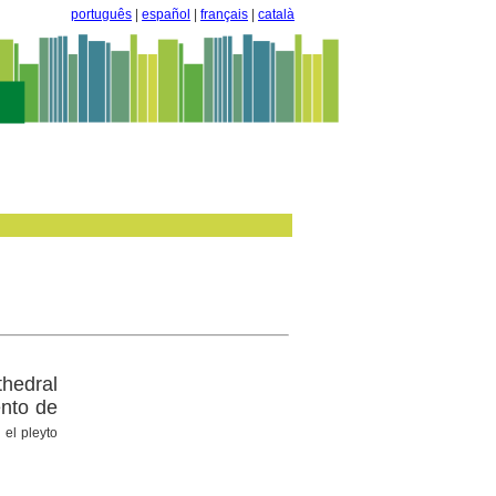
português
|
español
|
français
|
català
thedral
ento de
el pleyto