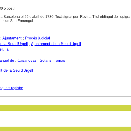
30 o post.]
 a Barcelona el 26 d'abril de 1730. Text signat per: Rovira. Títol obtingut de l'epígra
eph con San Ermengol.
;
Ajuntament
;
Procés judicial
e la Seu d'Urgell
;
Ajuntament de la Seu d'Urgell
ll, la
anuel de
;
Casanovas i Solans, Tomàs
t de la Seu d'Urgell
aquest registre