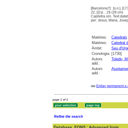
[Barcelona?] : [s.n.], [17
22, [2] p. ; 2§ (28 cm)
Caplletra orn. Text datat
per: Jesus, Maria, Jos
Matèries:
Catedrals
Matèries:
Catedral d
Àmbit:
Seu d'Urge
Cronologia:
[1730]
Autors
Toledo, M
add.:
Autors
Ajuntamen
add.:
Enllaç permanent a 
page 1 of 1
Refine the search
Database
FONS : Advanced form