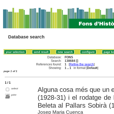
Database search
Database:
FONS
Search:
138684 []
References found:
1
[
Refine the search
]
Showing:
1 .. 1
in format [
Default
]
page 1 of 1
1 / 1
Alguna cosa més que un e
select
print
(1928-31) i el rodatge de
Beleta al Pallars Sobirà 
Josep Maria Cuenca