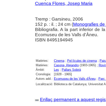
Cuenca Flores, Josep Maria
Tremp : Garsineu, 2006
152 p. : il. ; 24 cm (
Monografies de
Bibliografia. A la part inferior de l
Ecomuseu de les Valls d'Àneu.
ISBN 8495194945
Matèries:
Cinema
;
Pel·lícules de cinema
;
Pais
Matèries:
Casona, Alejandro
(1903-1965) ;
Rovir
Àmbit:
Les
;
Pallars Sobirà
Cronologia:
[1928 - 1965]
Autors add.:
Ecomuseu de les Valls d'Àneu
;
Parc 
Localització:
Biblioteca de Catalunya; Universitat
Enllaç permanent a aquest regis