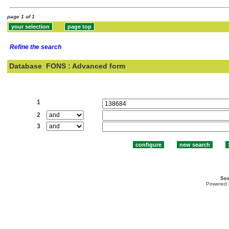
page 1 of 1
Refine the search
Database
FONS : Advanced form
Search:
1
2
3
Sea
Powered