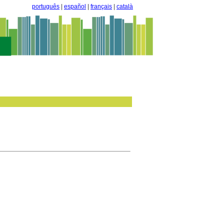
português
|
español
|
français
|
català