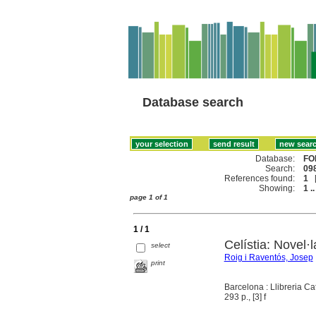
Database search
Database:
FO
Search:
098
References found:
1
Showing:
1 ..
page 1 of 1
1 / 1
Celístia: Novel·
select
Roig i Raventós, Josep
print
Barcelona : Llibreria Ca
293 p., [3] f