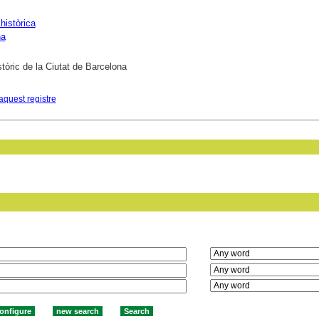
històrica
na
stòric de la Ciutat de Barcelona
aquest registre
in field: