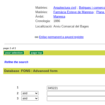
Matèries:
Arquitectura civil
;
Botigues i comerç
Matèries:
Farmàcia Esteve de Manresa
;
Plana
Àmbit:
Manresa
Cronologia:
1886
Localització:
Arxiu Comarcal del Bages
Enllaç permanent a aquest registre
page 1 of 1
Refine the search
Database
FONS : Advanced form
Search:
1
2
3