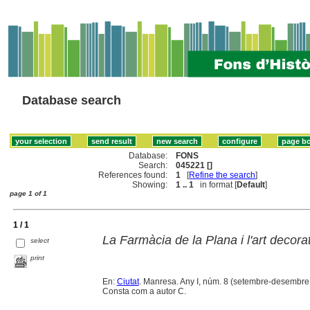
Database search
Database:
FONS
Search:
045221 []
References found:
1
[
Refine the search
]
Showing:
1 .. 1
in format [
Default
]
page 1 of 1
1 / 1
La Farmàcia de la Plana i l'art decora
select
print
En:
Ciutat
. Manresa. Any I, núm. 8 (setembre-desembre 1
Consta com a autor C.