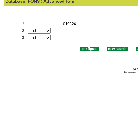
Database
FONS : Advanced form
Search:
1
2
3
Sea
Powered