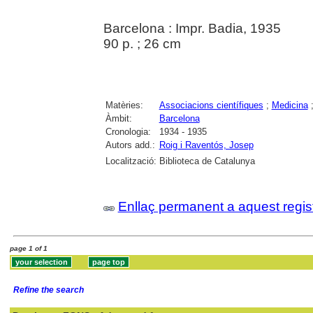
Barcelona : Impr. Badia, 1935
90 p. ; 26 cm
Matèries:
Associacions científiques
;
Medicina
Àmbit:
Barcelona
Cronologia:
1934 - 1935
Autors add.:
Roig i Raventós, Josep
Localització:
Biblioteca de Catalunya
Enllaç permanent a aquest regis
page 1 of 1
Refine the search