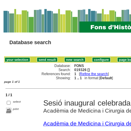
Database search
Database:
FONS
Search:
019326 []
References found:
1
[
Refine the search
]
Showing:
1 .. 1
in format [
Default
]
page 1 of 1
1 / 1
Sesió inaugural celebrada
select
print
Acadèmia de Medicina i Cirurgia d
Acadèmia de Medicina i Cirurgia d