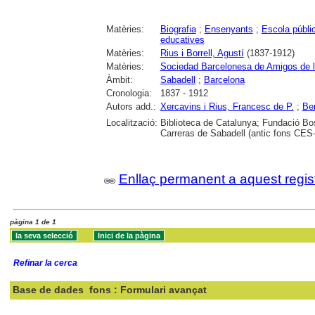
Matèries:
Biografia
;
Ensenyants
;
Escola públi
educatives
Matèries:
Rius i Borrell, Agustí
(1837-1912)
Matèries:
Sociedad Barcelonesa de Amigos de l
Àmbit:
Sabadell
;
Barcelona
Cronologia:
1837 - 1912
Autors add.:
Xercavins i Rius, Francesc de P.
;
Be
Localització:
Biblioteca de Catalunya; Fundació Bos
Carreras de Sabadell (antic fons CES
Enllaç permanent a aquest regis
pàgina 1 de 1
Refinar la cerca
Base de dades
fons : Formulari avançat