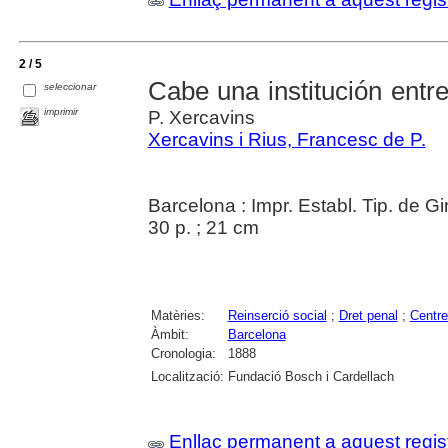
2 / 5
Cabe una institución entre
seleccionar
imprimir
P. Xercavins
Xercavins i Rius, Francesc de P.
Barcelona : Impr. Establ. Tip. de 
30 p. ; 21 cm
Matèries:
Reinserció social
;
Dret penal
;
Centre
Àmbit:
Barcelona
Cronologia:
1888
Localització:
Fundació Bosch i Cardellach
Enllaç permanent a aquest regis