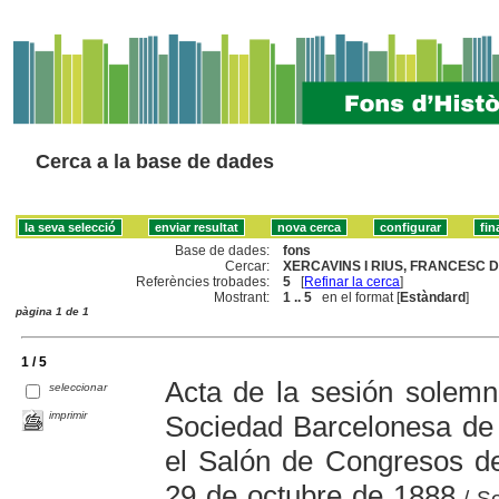
Cerca a la base de dades
Base de dades:
fons
Cercar:
XERCAVINS I RIUS, FRANCESC DE 
Referències trobades:
5
[
Refinar la cerca
]
Mostrant:
1 .. 5
en el format [
Estàndard
]
pàgina 1 de 1
1 / 5
Acta de la sesión solemn
seleccionar
imprimir
Sociedad Barcelonesa de 
el Salón de Congresos de
29 de octubre de 1888
/ So