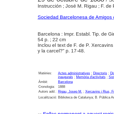
Instrucción ; José M. Rigau ; F. de
Sociedad Barcelonesa de Amigos d
Barcelona : Impr. Establ. Tip. de 
54 p. ; 22 cm
Inclou el text de F. de P. Xercavin
y la carcel?" p. 17-48.
Matèries:
Actes administratives
;
Directoris
;
Di
inaugurals
;
Memòria d'activitats
;
Sis
Àmbit:
Barcelona
Cronologia:
1888
Autors add.:
Rigau, Josep M.
;
Xercavins i Rius, F
Localització:
Biblioteca de Catalunya; B. Pública A
Enllaç permanent a aquest regis