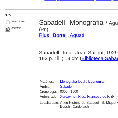
3 / 5
Sabadell: Monografia
seleccionar
/ Agus
imprimir
(Pr.)
Rius i Borrell, Agustí
Sabadell : Impr. Joan Sallent, 1929
163 p. : il. ; 19 cm (
Biblioteca Saba
Matèries:
Monografia local
;
Economia
Àmbit:
Sabadell
Cronologia:
0000 - 1900
Autors add.:
Xercavins i Rius, Francesc de P.
(Pr.)
Localització:
Arxiu Històric de Sabadell; B. Mique
Bosch i Cardellach