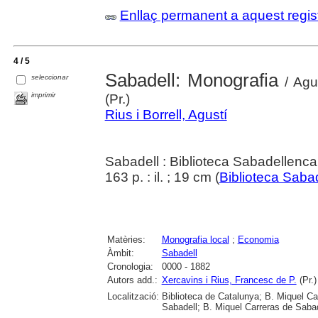
Enllaç permanent a aquest regis
4 / 5
Sabadell: Monografia
seleccionar
/ Agus
imprimir
(Pr.)
Rius i Borrell, Agustí
Sabadell : Biblioteca Sabadellenca
163 p. : il. ; 19 cm (
Biblioteca Saba
Matèries:
Monografia local
;
Economia
Àmbit:
Sabadell
Cronologia:
0000 - 1882
Autors add.:
Xercavins i Rius, Francesc de P.
(Pr.)
Localització:
Biblioteca de Catalunya; B. Miquel Ca
Sabadell; B. Miquel Carreras de Saba