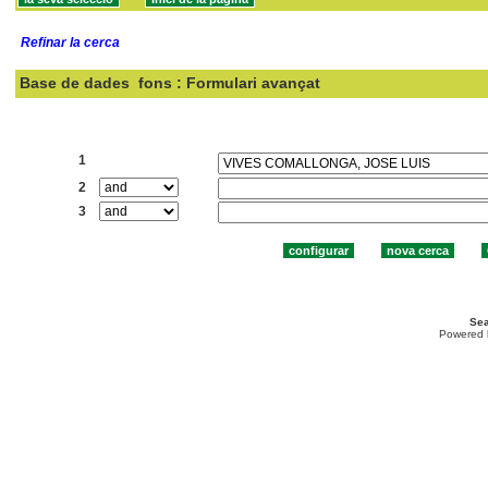
Refinar la cerca
Base de dades
fons : Formulari avançat
Cercar:
1
2
3
Sea
Powered