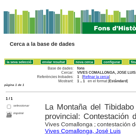
Cerca a la base de dades
Base de dades:
fons
Cercar:
VIVES COMALLONGA, JOSE LUIS 
Referències trobades:
1
[
Refinar la cerca
]
Mostrant:
1 .. 1
en el format [
Estàndard
]
pàgina 1 de 1
1 / 1
La Montaña del Tibidabo 
seleccionar
imprimir
provincial: Contestación
Vives Comallonga ; contestación d
Vives Comallonga, José Luis