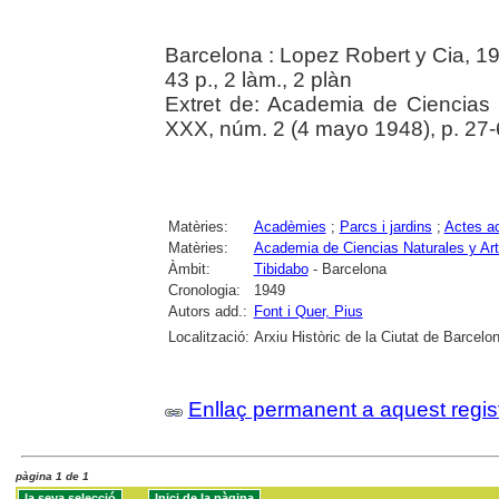
Barcelona : Lopez Robert y Cia, 1
43 p., 2 làm., 2 plàn
Extret de: Academia de Ciencias 
XXX, núm. 2 (4 mayo 1948), p. 27-
Matèries:
Acadèmies
;
Parcs i jardins
;
Actes a
Matèries:
Academia de Ciencias Naturales y Ar
Àmbit:
Tibidabo
- Barcelona
Cronologia:
1949
Autors add.:
Font i Quer, Pius
Localització:
Arxiu Històric de la Ciutat de Barcelo
Enllaç permanent a aquest regis
pàgina 1 de 1