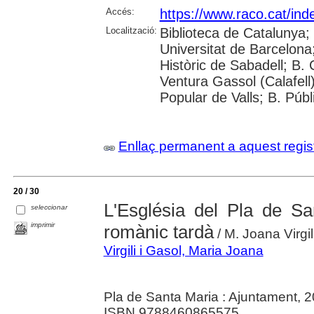
Accés:
https://www.raco.cat/ind
Localització:
Biblioteca de Catalunya;
Universitat de Barcelona; 
Històric de Sabadell; B.
Ventura Gassol (Calafell)
Popular de Valls; B. Públ
Enllaç permanent a aquest regis
20 / 30
L'Església del Pla de S
seleccionar
imprimir
romànic tardà
/ M. Joana Virgil
Virgili i Gasol, Maria Joana
Pla de Santa Maria : Ajuntament, 
ISBN 9788460865575