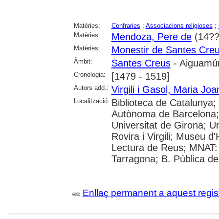
Matèries:
Confraries
;
Associacions religioses
;
Matèries:
Mendoza, Pere de
(14??
Matèries:
Monestir de Santes Cre
Àmbit:
Santes Creus
- Aiguamúr
Cronologia:
[1479 - 1519]
Autors add.:
Virgili i Gasol, Maria Joa
Localització:
Biblioteca de Catalunya;
Autònoma de Barcelona; 
Universitat de Girona; Un
Rovira i Virgili; Museu d
Lectura de Reus; MNAT:
Tarragona; B. Pública d
Enllaç permanent a aquest regis