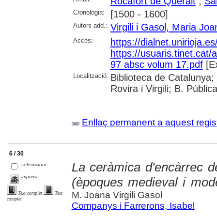
Rocafort de Queralt
;
Sa
Cronologia:
[1500 - 1600]
Autors add.:
Virgili i Gasol, Maria Joa
Accés:
https://dialnet.unirioja.
https://usuaris.tinet.cat/
97 absc volum 17.pdf
[E
Localització:
Biblioteca de Catalunya; 
Rovira i Virgili; B. Públi
Enllaç permanent a aquest regis
6 / 30
La ceràmica d'encàrrec d
seleccionar
imprimir
(èpoques medieval i mod
M. Joana Virgili Gasol
Text complet
Text
complet
Companys i Farrerons, Isabel