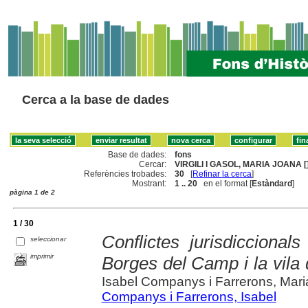
Cerca a la base de dades
Base de dades:
fons
Cercar:
VIRGILI I GASOL, MARIA JOANA [
Referències trobades:
30
[
Refinar la cerca
]
Mostrant:
1 .. 20
en el format [
Estàndard
]
pàgina 1 de 2
1 / 30
Conflictes jurisdiccional
seleccionar
imprimir
Borges del Camp i la vila d
Isabel Companys i Farrerons, Maria
Companys i Farrerons, Isabel