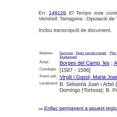
En:
149126
El Temps sota cont
Vendrell
. Tarragona : Diputació de
Inclou transcripció de document.
Matèries:
Senyoria
;
Drets jurisdiccionals
;
Plet 
Ajuntament
Àmbit:
Borges del Camp, les
;
A
Cronologia:
[1587 - 1596]
Autors add.:
Virgili i Gasol, Maria Joa
Localització:
B. Sebastià Juan i Arbó 
Domingo (Tortosa); B. P
Enllaç permanent a aquest regis