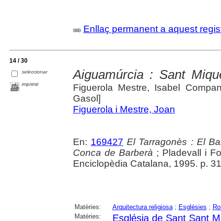
Enllaç permanent a aquest regis
14 / 30
Aiguamúrcia : Sant Miqu
seleccionar
imprimir
Figuerola Mestre, Isabel Company
Gasol]
Figuerola i Mestre, Joan
En:
169427
El Tarragonès : El Ba
Conca de Barberà
; Pladevall i Fo
Enciclopèdia Catalana, 1995. p. 3
Matèries:
Arquitectura religiosa
;
Esglésies
;
Ro
Matèries:
Església de Sant Sant Mi