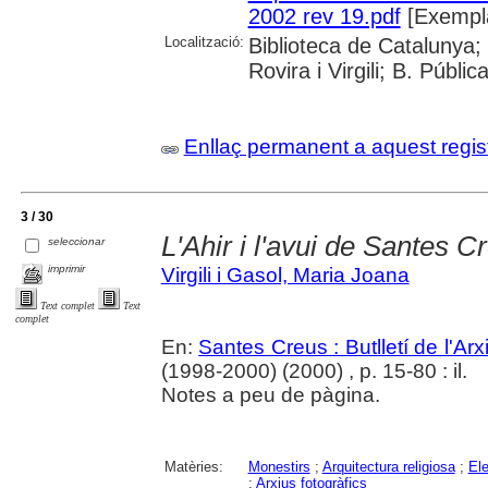
2002 rev 19.pdf
[Exempla
Localització:
Biblioteca de Catalunya; 
Rovira i Virgili; B. Públi
Enllaç permanent a aquest regis
3 / 30
L'Ahir i l'avui de Santes C
seleccionar
imprimir
Virgili i Gasol, Maria Joana
Text complet
Text
complet
En:
Santes Creus : Butlletí de l'Arxi
(1998-2000) (2000) , p. 15-80 : il.
Notes a peu de pàgina.
Matèries:
Monestirs
;
Arquitectura religiosa
;
Ele
;
Arxius fotogràfics