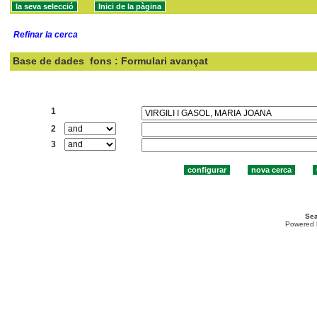
Refinar la cerca
Base de dades
fons : Formulari avançat
Cercar:
1
2
3
Sea
Powered