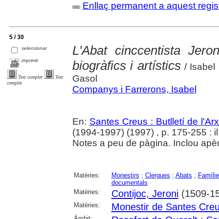
Enllaç permanent a aquest regis
5 / 30
L'Abat cinccentista Jero
seleccionar
imprimir
biogràfics i artístics
/ Isabel
Gasol
Text complet
Text
complet
Companys i Farrerons, Isabel
En:
Santes Creus : Butlletí de l'Arx
(1994-1997) (1997) , p. 175-255 : il
Notes a peu de pàgina. Inclou apè
Matèries:
Monestirs
;
Clergues
;
Abats
;
Famíli
documentals
Matèries:
Contijoc, Jeroni
(1509-1
Matèries:
Monestir de Santes Cre
Àmbit: