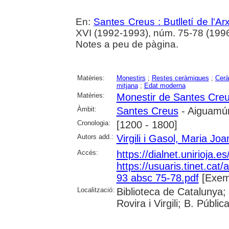
En:
Santes Creus : Butlletí de l'Arx
XVI (1992-1993), núm. 75-78 (1996) ,
Notes a peu de pàgina.
Matèries:
Monestirs
;
Restes ceràmiques
;
Cer
mitjana
;
Edat moderna
Matèries:
Monestir de Santes Cre
Àmbit:
Santes Creus
- Aiguamúr
Cronologia:
[1200 - 1800]
Autors add.:
Virgili i Gasol, Maria Joa
Accés:
https://dialnet.unirioja.
https://usuaris.tinet.cat/
93 absc 75-78.pdf
[Exem
Localització:
Biblioteca de Catalunya; 
Rovira i Virgili; B. Públi