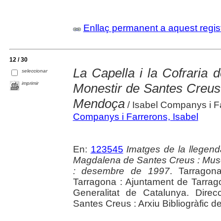
Enllaç permanent a aquest regis
12 / 30
La Capella i la Cofraria
seleccionar
imprimir
Monestir de Santes Creus 
Mendoça
/ Isabel Companys i Fa
Companys i Farrerons, Isabel
En:
123545
Imatges de la llegend
Magdalena de Santes Creus : Mus
: desembre de 1997
. Tarragon
Tarragona : Ajuntament de Tarrag
Generalitat de Catalunya. Direc
Santes Creus : Arxiu Bibliogràfic 