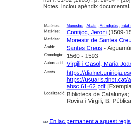
Notes. Inclou apèndix documental.
Matèries:
Monestirs
;
Abats
;
Art religiós
;
Edat
Matèries:
Contijoc, Jeroni
(1509-1
Matèries:
Monestir de Santes Cre
Àmbit:
Santes Creus
- Aiguamúr
Cronologia:
1560 - 1593
Autors add.:
Virgili i Gasol, Maria Joa
Accés:
https://dialnet.unirioja.
https://usuaris.tinet.cat/
absc 61-62.pdf
[Exempla
Localització:
Biblioteca de Catalunya; 
Rovira i Virgili; B. Públi
Enllaç permanent a aquest regis