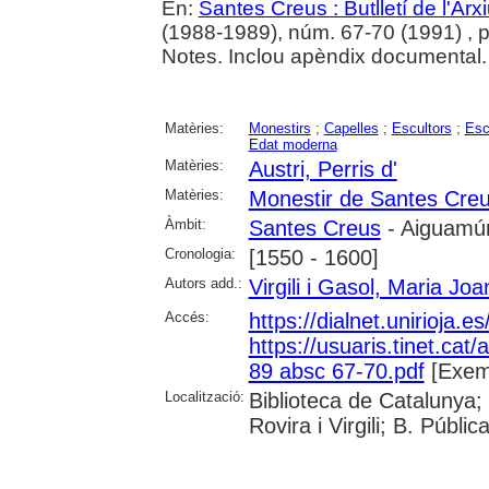
En:
Santes Creus : Butlletí de l'Arxi
(1988-1989), núm. 67-70 (1991) , p. 
Notes. Inclou apèndix documental.
Matèries:
Monestirs
;
Capelles
;
Escultors
;
Esc
Edat moderna
Matèries:
Austri, Perris d'
Matèries:
Monestir de Santes Cre
Àmbit:
Santes Creus
- Aiguamúr
Cronologia:
[1550 - 1600]
Autors add.:
Virgili i Gasol, Maria Joa
Accés:
https://dialnet.unirioja.
https://usuaris.tinet.cat/
89 absc 67-70.pdf
[Exemp
Localització:
Biblioteca de Catalunya; 
Rovira i Virgili; B. Públi