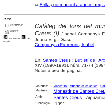
Enllaç permanent a aquest regis
7 / 30
Catàleg del fons del mu
seleccionar
imprimir
Creus (I)
/ sabel Companys Far
Joana Virgili Gasol
Text complet
Text
complet
Companys i Farrerons, Isabel
En:
Santes Creus : Butlletí de l'Arx
XIV (1990-1991), núm. 71-74 (1994) 
Notes a peu de pàgina.
Matèries:
Monestirs
;
Museus eclesiàstics
;
Cat
Matèries:
Monestir de Santes Cre
Àmbit:
Santes Creus
- Aiguamúr
Cronologia:
[1991]