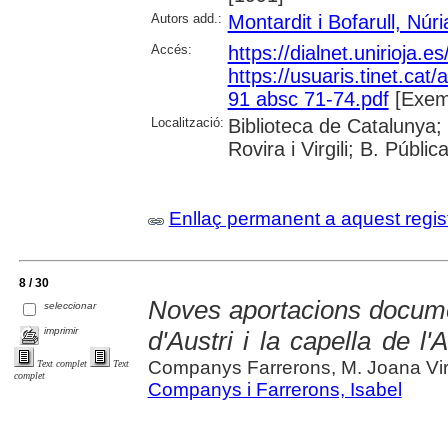
Autors add.:
Montardit i Bofarull, Núri
Accés:
https://dialnet.unirioja.
https://usuaris.tinet.cat/
91 absc 71-74.pdf
[Exemp
Localització:
Biblioteca de Catalunya; 
Rovira i Virgili; B. Públi
Enllaç permanent a aquest regis
8 / 30
Noves aportacions docume
seleccionar
imprimir
d'Austri i la capella de 
Companys Farrerons, M. Joana Virg
Text complet
Text
complet
Companys i Farrerons, Isabel