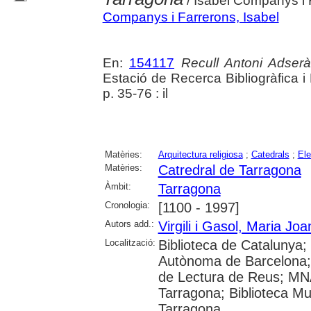
/ Isabel Companys i F
Companys i Farrerons, Isabel
En:
154117
Recull Antoni Adserà
Estació de Recerca Bibliogràfica 
p. 35-76 : il
Matèries:
Arquitectura religiosa
;
Catedrals
;
Ele
Matèries:
Catredral de Tarragona
Àmbit:
Tarragona
Cronologia:
[1100 - 1997]
Autors add.:
Virgili i Gasol, Maria Joa
Localització:
Biblioteca de Catalunya;
Autònoma de Barcelona; Un
de Lectura de Reus; MN
Tarragona; Biblioteca Mun
Tarragona