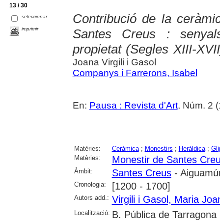
13 / 30
Contribució de la ceràmic
seleccionar
imprimir
Santes Creus : senyal
propietat (Segles XIII-XVII
Joana Virgili i Gasol
Companys i Farrerons, Isabel
En:
Pausa : Revista d'Art
, Núm. 2 (
Matèries:
Ceràmica
;
Monestirs
;
Heràldica
;
Gli
Matèries:
Monestir de Santes Cre
Àmbit:
Santes Creus
- Aiguamúr
Cronologia:
[1200 - 1700]
Autors add.:
Virgili i Gasol, Maria Joa
Localització:
B. Pública de Tarragona