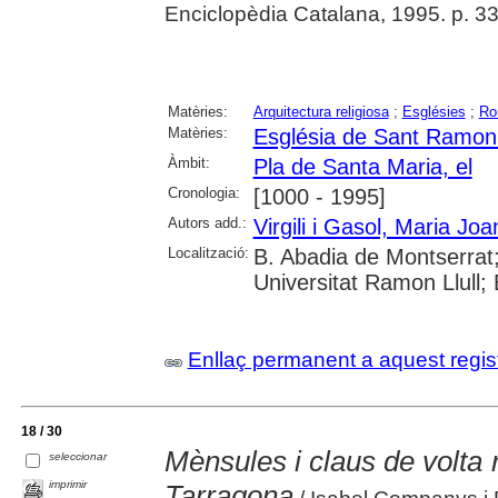
Enciclopèdia Catalana, 1995. p. 3
Matèries:
Arquitectura religiosa
;
Esglésies
;
Ro
Matèries:
Església de Sant Ramon 
Àmbit:
Pla de Santa Maria, el
Cronologia:
[1000 - 1995]
Autors add.:
Virgili i Gasol, Maria Joa
Localització:
B. Abadia de Montserrat;
Universitat Ramon Llull;
Enllaç permanent a aquest regis
18 / 30
Mènsules i claus de volta
seleccionar
imprimir
Tarragona