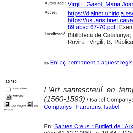
Autors add.:
Virgili i Gasol, Maria Joa
Accés:
https://dialnet.unirioja.
https://usuaris.tinet.cat/
89 absc 67-70.pdf
[Exemp
Localització:
Biblioteca de Catalunya; 
Rovira i Virgili; B. Públi
Enllaç permanent a aquest regis
10 / 30
L'Art santescreuí en tem
seleccionar
imprimir
(1560-1593)
/ Isabel Companys 
Companys i Farrerons, Isabel
Text complet
Text
complet
En:
Santes Creus : Butlletí de l'Arx
núm. 61-62 (1985) , p. 19-64 + [10] l