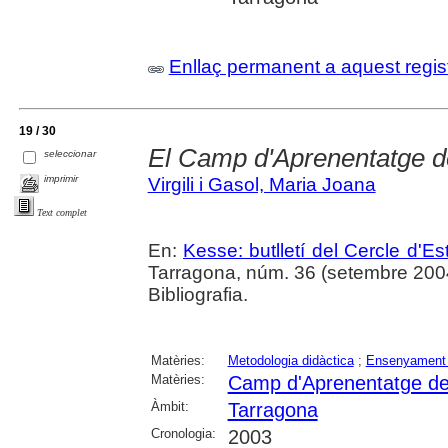
Enllaç permanent a aquest regis
19 / 30
El Camp d'Aprenentatge d
seleccionar
imprimir
Virgili i Gasol, Maria Joana
Text complet
En:
Kesse: butlletí del Cercle d'Es
Tarragona, núm. 36 (setembre 2004),
Bibliografia.
Matèries:
Metodologia didàctica
;
Ensenyament d
Matèries:
Camp d'Aprenentatge de
Àmbit:
Tarragona
Cronologia:
2003