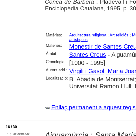
Conca de Barberà
; Pladevall i Fo
Enciclopèdia Catalana, 1995. p. 3
Matèries:
Arquitectura religiosa
;
Art religiós
;
Mu
artístiques
Matèries:
Monestir de Santes Cre
Àmbit:
Santes Creus
- Aiguamúr
Cronologia:
[1000 - 1995]
Autors add.:
Virgili i Gasol, Maria Joa
Localització:
B. Abadia de Montserrat;
Universitat Ramon Llull;
Enllaç permanent a aquest regis
16 / 30
Aiguamúrcia : Santa Mari
seleccionar