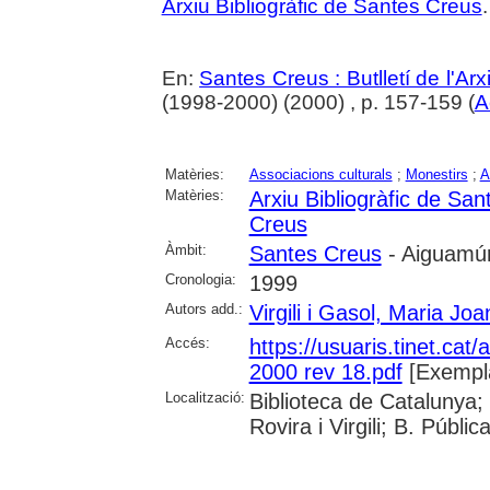
Arxiu Bibliogràfic de Santes Creus
.
En:
Santes Creus : Butlletí de l'Arxi
(1998-2000) (2000) , p. 157-159 (
A
Matèries:
Associacions culturals
;
Monestirs
;
A
Matèries:
Arxiu Bibliogràfic de Sa
Creus
Àmbit:
Santes Creus
- Aiguamúr
Cronologia:
1999
Autors add.:
Virgili i Gasol, Maria Joa
Accés:
https://usuaris.tinet.cat/
2000 rev 18.pdf
[Exempla
Localització:
Biblioteca de Catalunya; 
Rovira i Virgili; B. Públi