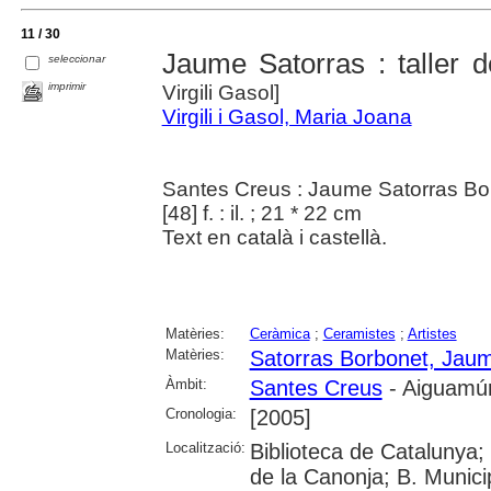
11 / 30
Jaume Satorras : taller 
seleccionar
imprimir
Virgili Gasol]
Virgili i Gasol, Maria Joana
Santes Creus : Jaume Satorras Bor
[48] f. : il. ; 21 * 22 cm
Text en català i castellà.
Matèries:
Ceràmica
;
Ceramistes
;
Artistes
Matèries:
Satorras Borbonet, Jau
Àmbit:
Santes Creus
- Aiguamúr
Cronologia:
[2005]
Localització:
Biblioteca de Catalunya;
de la Canonja; B. Munici