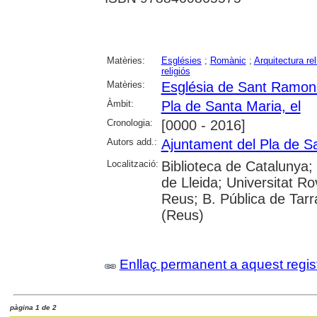
Matèries:
Esglésies
;
Romànic
;
Arquitectura rel
religiós
Matèries:
Església de Sant Ramon 
Àmbit:
Pla de Santa Maria, el
Cronologia:
[0000 - 2016]
Autors add.:
Ajuntament del Pla de S
Localització:
Biblioteca de Catalunya; 
de Lleida; Universitat Rov
Reus; B. Pública de Tar
(Reus)
Enllaç permanent a aquest regis
pàgina 1 de 2