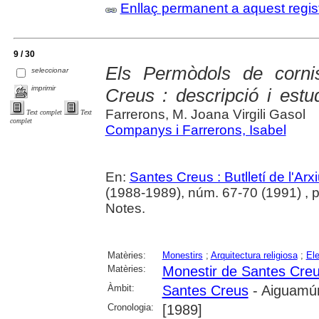
Enllaç permanent a aquest regis
9 / 30
Els Permòdols de corni
seleccionar
imprimir
Creus : descripció i estud
Farrerons, M. Joana Virgili Gasol
Text complet
Text
complet
Companys i Farrerons, Isabel
En:
Santes Creus : Butlletí de l'Arxi
(1988-1989), núm. 67-70 (1991) , p. 
Notes.
Matèries:
Monestirs
;
Arquitectura religiosa
;
Ele
Matèries:
Monestir de Santes Cre
Àmbit:
Santes Creus
- Aiguamúr
Cronologia:
[1989]