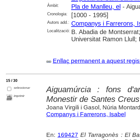
Àmbit:
Pla de Manlleu, el
- Aigu
Cronologia:
[1000 - 1995]
Autors add.:
Companys i Farrerons, I
Localització:
B. Abadia de Montserrat;
Universitat Ramon Llull;
Enllaç permanent a aquest regis
15 / 30
Aiguamúrcia : fons d'
seleccionar
imprimir
Monestir de Santes Creus
Joana Virgili i Gasol, Núria Montardit
Companys i Farrerons, Isabel
En:
169427
El Tarragonès : El Ba