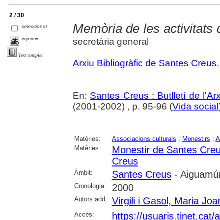
2 / 30
Memòria de les activitats 
seleccionar
imprimir
secretària general
Text complet
Arxiu Bibliogràfic de Santes Creus
.
En:
Santes Creus : Butlletí de l'Arx
(2001-2002) , p. 95-96 (
Vida social
Matèries:
Associacions culturals
;
Monestirs
;
A
Matèries:
Monestir de Santes Cre
Creus
Àmbit:
Santes Creus
- Aiguamúr
Cronologia:
2000
Autors add.:
Virgili i Gasol, Maria Joa
Accés:
https://usuaris.tinet.cat/