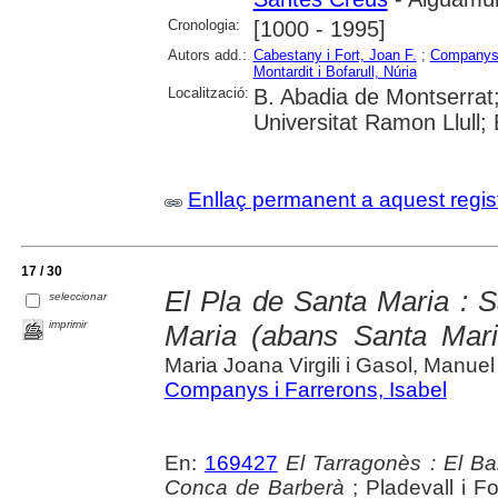
Cronologia:
[1000 - 1995]
Autors add.:
Cabestany i Fort, Joan F.
;
Companys i
Montardit i Bofarull, Núria
Localització:
B. Abadia de Montserrat;
Universitat Ramon Llull;
Enllaç permanent a aquest regis
17 / 30
El Pla de Santa Maria : 
seleccionar
imprimir
Maria (abans Santa Mari
Maria Joana Virgili i Gasol, Manue
Companys i Farrerons, Isabel
En:
169427
El Tarragonès : El Ba
Conca de Barberà
; Pladevall i Fo