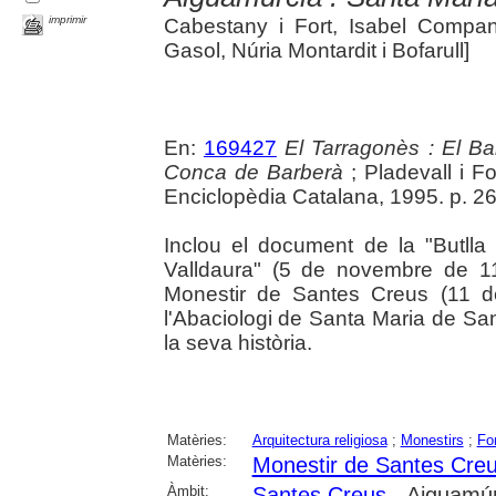
imprimir
Cabestany i Fort, Isabel Company
Gasol, Núria Montardit i Bofarull]
En:
169427
El Tarragonès : El Ba
Conca de Barberà
; Pladevall i Fo
Enciclopèdia Catalana, 1995. p. 2
Inclou el document de la "Butll
Valldaura" (5 de novembre de 115
Monestir de Santes Creus (11 
l'Abaciologi de Santa Maria de Sa
la seva història.
Matèries:
Arquitectura religiosa
;
Monestirs
;
Fo
Matèries:
Monestir de Santes Cre
Àmbit:
Santes Creus
- Aiguamúr