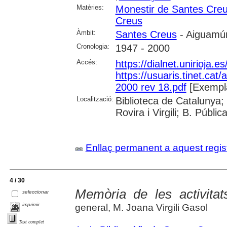
Matèries:
Monestir de Santes Cre
Creus
Àmbit:
Santes Creus
- Aiguamúr
Cronologia:
1947 - 2000
Accés:
https://dialnet.unirioja.
https://usuaris.tinet.cat/
2000 rev 18.pdf
[Exempla
Localització:
Biblioteca de Catalunya; 
Rovira i Virgili; B. Públi
Enllaç permanent a aquest regis
4 / 30
Memòria de les activitat
seleccionar
imprimir
general, M. Joana Virgili Gasol
Text complet