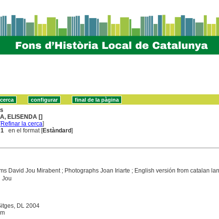
ns
LA, ELISENDA []
[
Refinar la cerca
]
 1
en el format [
Estàndard
]
s David Jou Mirabent ; Photographs Joan Iriarte ; English versión from catalan l
d Jou
Sitges, DL 2004
 cm