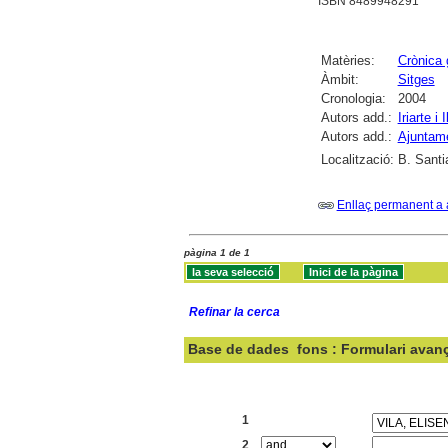
ISBN 8489948291
Matèries:
Crònica 
Àmbit:
Sitges
Cronologia:
2004
Autors add.:
Iriarte i
Autors add.:
Ajuntame
Localització:
B. Santi
Enllaç permanent a 
pàgina 1 de 1
Refinar la cerca
Base de dades
fons : Formulari avan
Cercar:
1
2