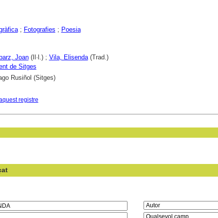
gràfica
;
Fotografies
;
Poesia
 Ibarz, Joan
(Il·l.) ;
Vila, Elisenda
(Trad.)
nt de Sitges
ago Rusiñol (Sitges)
aquest registre
çat
en el camp: