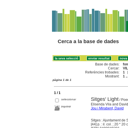
Cerca a la base de dades
Base de dades:
fo
Cercar:
VI
Referències trobades:
1
Mostrant:
1 ..
pàgina 1 de 1
1 / 1
Sitges' Light
seleccionar
/ Poem
Elisenda Vila and Davi
imprimir
Jou i Mirabent, David
Sitges : Ajuntament de 
[44] p. : il. col. ; 20 * 20