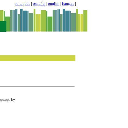
português
|
español
|
english
|
français
|
anguage by