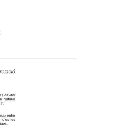
;
relació
es davant
ge Natural
015
ació entre
 totes les
ques.