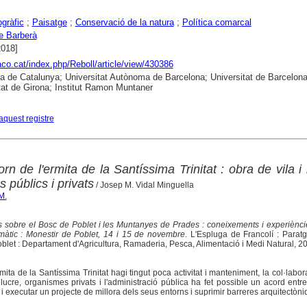
gràfic
;
Paisatge
;
Conservació de la natura
;
Política comarcal
e Barberà
2018]
raco.cat/index.php/Reboll/article/view/430386
ca de Catalunya; Universitat Autònoma de Barcelona; Universitat de Barcelona
tat de Girona; Institut Ramon Muntaner
aquest registre
orn de l'ermita de la Santíssima Trinitat : obra de vila i 
 públics i privats
/ Josep M. Vidal Minguella
M.
s sobre el Bosc de Poblet i les Muntanyes de Prades : coneixements i experiènci
imàtic : Monestir de Poblet, 14 i 15 de novembre
. L'Espluga de Francolí : Parat
oblet : Departament d'Agricultura, Ramaderia, Pesca, Alimentació i Medi Natural, 2
ita de la Santíssima Trinitat hagi tingut poca activitat i manteniment, la col·labor
lucre, organismes privats i l'administració pública ha fet possible un acord entre
r i executar un projecte de millora dels seus entorns i suprimir barreres arquitectòni