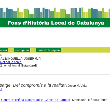
ns
DAL MINGUELLA, JOSEP M. []
[
Refinar la cerca
]
 2
en el format [
Estàndard
]
satge. Del compromís a la realitat
/ Josep M. Vidal
M.
el Centre d'Història Natural de la Conca de Barberà
. Montblanc. II època, núm. 