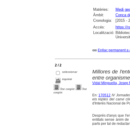
Matèries:
Medi geo
Àmbit:
Conca d
Cronologia:
[2015 - 
Accés:
https://
Localització:
Bibliote
Universi
Enllaç permanent a 
2 / 2
Millores de l'ent
seleccionar
entre organismes
imprimir
Vidal Minguella, Josep 
Text complet
Text
complet
En:
170512
IV Jornade
els reptes del canvi cl
d'Interès Nacional de P
Després d'anys que l'erm
entitats sense ànim de 
parts per tal de redacta