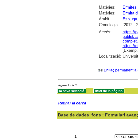
Matèries:
Ermites
Matèries:
Ermita d
Àmbit:
Espluga 
Cronologia:
[2012 - 
Accés:
https://
poblet/c
complet.
https://
[Exempla
Localització:
Universi
Enllaç permanent a 
pàgina 1 de 1
Refinar la cerca
Base de dades
fons : Formulari avan
Cercar:
1