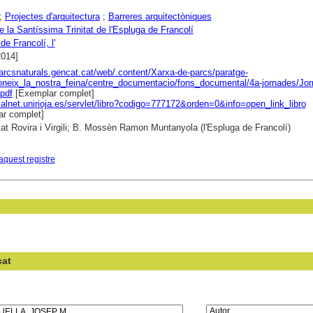
;
Projectes d'arquitectura
;
Barreres arquitectòniques
e la Santíssima Trinitat de l'Espluga de Francolí
de Francolí, l'
2014]
parcsnaturals.gencat.cat/web/.content/Xarxa-de-parcs/paratge-
oneix_la_nostra_feina/centre_documentacio/fons_documental/4a-jornades/Jor
pdf
[Exemplar complet]
dialnet.unirioja.es/servlet/libro?codigo=777172&orden=0&info=open_link_libro
r complet]
tat Rovira i Virgili; B. Mossèn Ramon Muntanyola (l'Espluga de Francolí)
aquest registre
çat
en el camp: