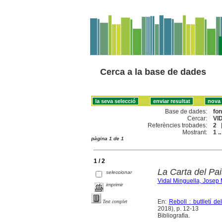
Cerca a la base de dades
Base de dades:
fo
Cercar:
VI
Referències trobades:
2
Mostrant:
1 ..
pàgina 1 de 1
1 / 2
La Carta del Pai
seleccionar
Vidal Minguella, Josep 
imprimir
En:
Reboll : butlletí d
Text complet
2018), p. 12-13
Bibliografia.