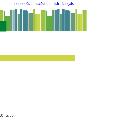
português
|
español
|
english
|
français
|
16 (tardor