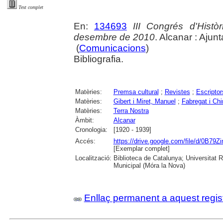
Text complet
En:
134693
III Congrés d'Histò
desembre de 2010
. Alcanar : Ajun
(
Comunicacions
)
Bibliografia.
Matèries:
Premsa cultural
;
Revistes
;
Escriptor
Matèries:
Gibert i Miret, Manuel
;
Fabregat i Chi
Matèries:
Terra Nostra
Àmbit:
Alcanar
Cronologia:
[1920 - 1939]
Accés:
https://drive.google.com/file/d
[Exemplar complet]
Localització:
Biblioteca de Catalunya; Universitat Ro
Municipal (Móra la Nova)
Enllaç permanent a aquest regis