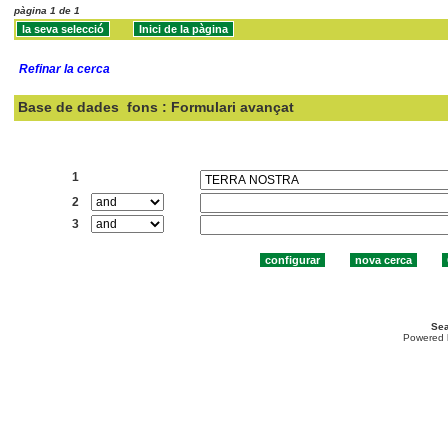
pàgina 1 de 1
Refinar la cerca
Base de dades
fons : Formulari avançat
Cercar:
1
2
3
Sea
Powered