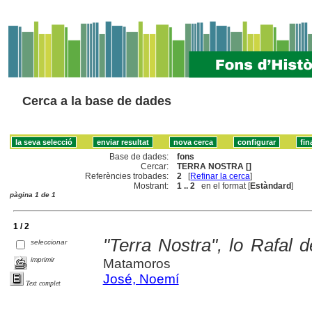
Cerca a la base de dades
Base de dades:
fons
Cercar:
TERRA NOSTRA []
Referències trobades:
2
[
Refinar la cerca
]
Mostrant:
1 .. 2
en el format [
Estàndard
]
pàgina 1 de 1
1 / 2
"Terra Nostra", lo Rafal d
seleccionar
imprimir
Matamoros
José, Noemí
Text complet