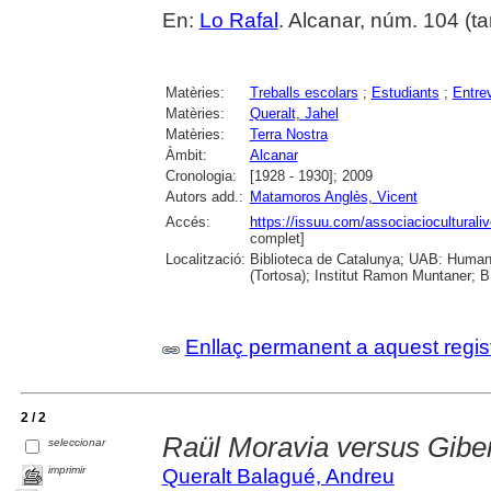
En:
Lo Rafal
. Alcanar, núm. 104 (tar
Matèries:
Treballs escolars
;
Estudiants
;
Entre
Matèries:
Queralt, Jahel
Matèries:
Terra Nostra
Àmbit:
Alcanar
Cronologia:
[1928 - 1930]; 2009
Autors add.:
Matamoros Anglès, Vicent
Accés:
https://issuu.com/associacioculturali
complet]
Localització:
Biblioteca de Catalunya; UAB: Humani
(Tortosa); Institut Ramon Muntaner; B.
Enllaç permanent a aquest regis
2 / 2
Raül Moravia versus Giber
seleccionar
imprimir
Queralt Balagué, Andreu