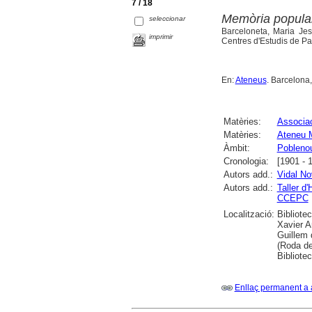
7 / 18
Memòria popular
seleccionar
Barceloneta, Maria Jes
imprimir
Centres d'Estudis de Pa
En:
Ateneus
. Barcelona,
Matèries:
Associac
Matèries:
Ateneu M
Àmbit:
Pobleno
Cronologia:
[1901 - 
Autors add.:
Vidal No
Autors add.:
Taller d'
CCEPC
Localització:
Bibliote
Xavier A
Guillem 
(Roda de
Bibliotec
Enllaç permanent a 