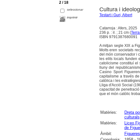
2 / 18
Cultura i ideolo
seleccionar
Testart i Guri, Albert
imprimir
Catarroja : Afers, 2025
236 p. : il. ; 21 cm (
Terra
ISBN 9791387680091
A mitjan segle XIX a Fi
Molts eren societats re
del món conservador i cat
les elits locals funden
catolicisme constituí e
lluny del republicanism
Casino Sport Figuerenc
capitalisme a través de 
catòlica i les estratègi
Lliga d'Acció Social (19
capacitat de penetració 
que el món catòlic trobar
Matèries:
Dreta pol
culturals
Matèries:
Liceo Fi
de Figue
Àmbit:
Figueres
Cronologia:
1858 - 1