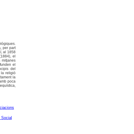
ològiques.
, per part
í, al 1858
(1884), el
s mitjanes
 funden el
cipis del
la religió
atament la
i amb poca
equística,
ciacions
ó Social