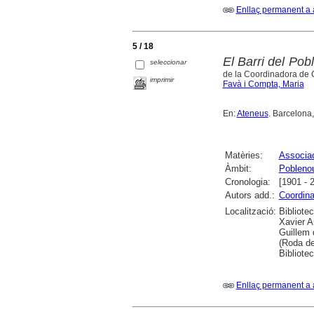
Enllaç permanent a 
5 / 18
El Barri del Pob
seleccionar
de la Coordinadora de C
imprimir
Favà i Compta, Maria
En:
Ateneus
. Barcelona,
Matèries:
Associac
Àmbit:
Pobleno
Cronologia:
[1901 - 
Autors add.:
Coordina
Localització:
Bibliote
Xavier A
Guillem 
(Roda de
Bibliotec
Enllaç permanent a 