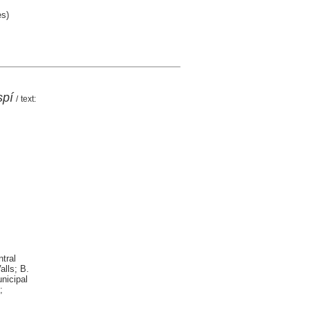
es)
spí
/ text:
tral
alls; B.
nicipal
;