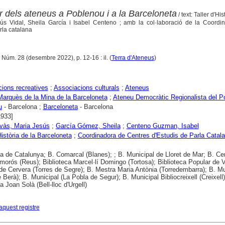
 dels ateneus a Poblenou i a la Barceloneta
/ text: Taller d'His
ús Vidal, Sheila García i Isabel Centeno ; amb la col·laboració de la Coordi
rla catalana
 Núm. 28 (desembre 2022), p. 12-16 : il. (
Terra d'Ateneus
)
ions recreatives
;
Associacions culturals
;
Ateneus
arquès de la Mina de la Barceloneta
;
Ateneu Democràtic Regionalista del P
u
- Barcelona ;
Barceloneta
- Barcelona
1933]
vàs, Maria Jesús
;
García Gómez, Sheila
;
Centeno Guzman, Isabel
Història de la Barceloneta
;
Coordinadora de Centres d'Estudis de Parla Catala
ca de Catalunya; B. Comarcal (Blanes); ; B. Municipal de Lloret de Mar; B. Cen
morós (Reus); Biblioteca Marcel·lí Domingo (Tortosa); Biblioteca Popular de V
de Cervera (Torres de Segre); B. Mestra Maria Antònia (Torredembarra); B. Mu
 Berà); B. Municipal (La Pobla de Segur); B. Municipal Bibliocreixell (Creixell)
a Joan Solà (Bell-lloc d'Urgell)
aquest registre