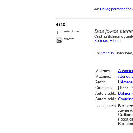
Enllaç permanent a 
4 / 18
Dos joves ateneu
seleccionar
Cristina Belmonte ; amb
imprimir
Bohigas, Miquel
En:
Ateneus
. Barcelona,
Matèries:
Associac
Matèries:
Ateneu d
Àmbit:
Llémena,
Cronologia:
[1990 - 
Autors add.:
Belmonte
Autors add.:
Coordina
Localització:
Bibliote
Xavier A
Guillem 
(Roda de
Bibliotec