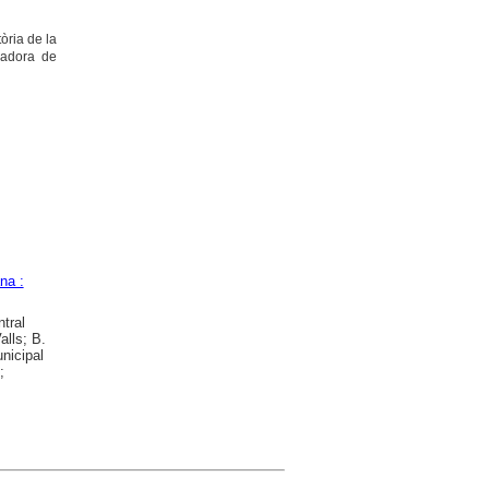
tòria de la
nadora de
na :
tral
alls; B.
nicipal
;