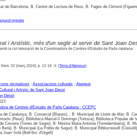
tat de Barcelona; B. Centre de Lectura de Reus; B. Fages de Climent (Figuer
aquest registre
al i Arstístic, més d'un segle al serve de Sant Joan De
amb la col·laboració de la Coordinadora de Centres d'Estudis de Parla catalana
 Núm. 32 (març 2024), p. 12-16 : il. (
Terra d'Ateneus
)
ions recreatives
;
Associacions culturals
;
Ateneus
ultural i Artístic de Sant Joan Despí
an Despí
023
dora de Centres d'Estudis de Parla Catalana : CCEPC
ca de Catalunya; B. Comarcal (Blanes); ; B. Municipal de Lloret de Mar; B. Cen
morós (Reus); Biblioteca Marcel·lí Domingo (Tortosa); Biblioteca Popular de V
de Cervera (Torres de Segre); B. Mestra Maria Antònia (Torredembarra); B. Mu
 Berà); B. Municipal (La Pobla de Segur); B. Municipal Bibliocreixell (Creixell)
a Joan Solà (Bell-lloc d'Urgell)