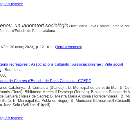
aquest registre
lenou, un laboratori sociològic
/ text: Maria Favà Compta ; amb la col
entres d'Estudis de Parla catalana
 Núm. 30 (març 2023), p. 12-16 : il. (
Terra d'Ateneus
)
ions recreatives
;
Associacions culturals
;
Associacionisme
;
Vida social
u
- Barcelona
2000]
dora de Centres d'Estudis de Parla Catalana : CCEPC
ca de Catalunya; B. Comarcal (Blanes); ; B. Municipal de Lloret de Mar; B. Cen
morós (Reus); Biblioteca Marcel·lí Domingo (Tortosa); Biblioteca Popular de V
de Cervera (Torres de Segre); B. Mestra Maria Antònia (Torredembarra); B. Mu
 Berà); B. Municipal (La Pobla de Segur); B. Municipal Bibliocreixell (Creixell)
a Joan Solà (Bell-lloc d'Urgell)
aquest registre