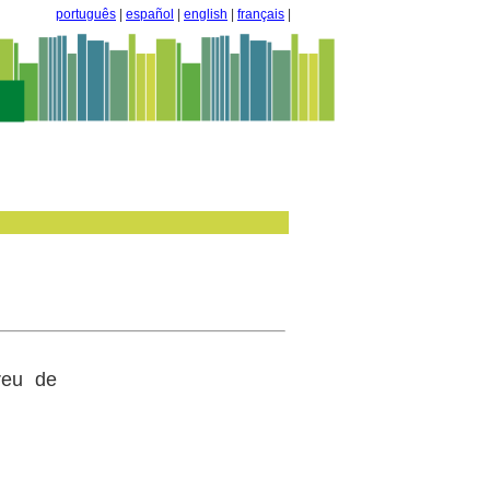
português
|
español
|
english
|
français
|
reu de