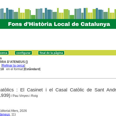
ns
RRA D'ATENEUS []
[
Refinar la cerca
]
. 18
en el format [
Estàndard
]
catòlics : El Casinet i el Casal Catòlic de Sant And
1939)
/ Pau Vinyes i Roig
ditorial Afers, 2026
Ateneus
, 11)