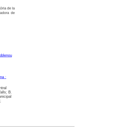
tòria de la
nadora de
oblenou
na :
tral
alls; B.
nicipal
;