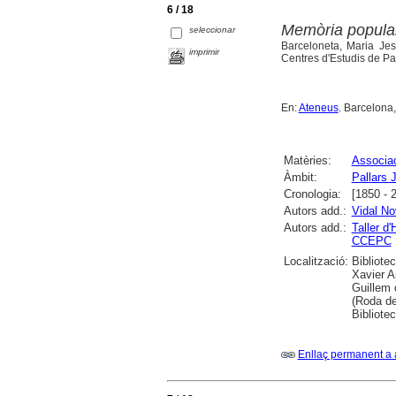
6 / 18
Memòria popular
seleccionar
Barceloneta, Maria Jes
imprimir
Centres d'Estudis de Pa
En:
Ateneus
. Barcelona,
Matèries:
Associa
Àmbit:
Pallars 
Cronologia:
[1850 - 
Autors add.:
Vidal No
Autors add.:
Taller d'
CCEPC
Localització:
Bibliote
Xavier A
Guillem 
(Roda de
Bibliotec
Enllaç permanent a 