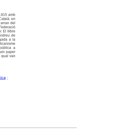
l 1915 amb
Català en
arran del
 Federació
 El llibre
Andreu de
igada a la
blicanisme
pública a
quin paper
l qual van
tica
;