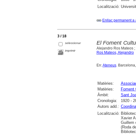
Localització:
Universi
Enllaç permanent a 
3 / 18
El Foment Cultur
seleccionar
Alejandro Ros Mateos ; 
imprimir
Ros Mateos, Alejandro
En:
Ateneus
. Barcelona,
Matèries:
Associac
Matèries:
Foment C
Àmbit:
Sant Jo
Cronologia:
1920 - 2
Autors add.:
Coordina
Localització:
Bibliote
Xavier A
Guillem 
(Roda de
Bibliotec