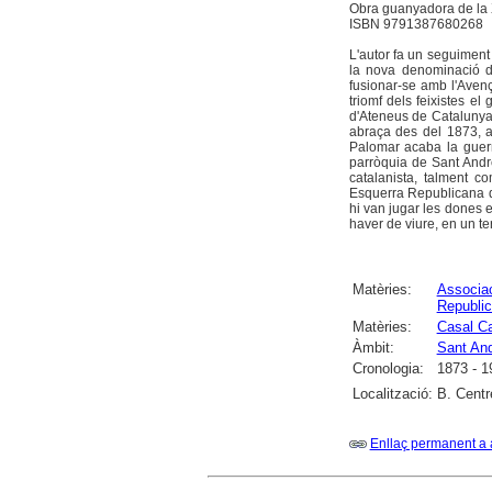
Obra guanyadora de la X
ISBN 9791387680268
L'autor fa un seguiment
la nova denominació d
fusionar-se amb l'Aven
triomf dels feixistes e
d'Ateneus de Catalunya-
abraça des del 1873, a
Palomar acaba la guerra
parròquia de Sant Andre
catalanista, talment 
Esquerra Republicana de
hi van jugar les dones e
haver de viure, en un ter
Matèries:
Associac
Republi
Matèries:
Casal Ca
Àmbit:
Sant An
Cronologia:
1873 - 1
Localització:
B. Centr
Enllaç permanent a 