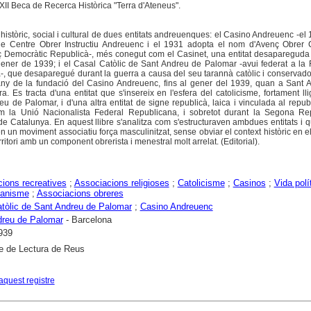
II Beca de Recerca Històrica "Terra d'Ateneus".
 històric, social i cultural de dues entitats andreuenques: el Casino Andreuenc -e
e Centre Obrer Instructiu Andreuenc i el 1931 adopta el nom d'Avenç Obrer 
ç Democràtic Republicà-, més conegut com el Casinet, una entitat desapareguda 
l gener de 1939; i el Casal Catòlic de Sant Andreu de Palomar -avui federat a la
, que desaparegué durant la guerra a causa del seu tarannà catòlic i conservador.
ny de la fundació del Casino Andreuenc, fins al gener del 1939, quan a Sant 
. Es tracta d'una entitat que s'insereix en l'esfera del catolicisme, fortament ll
u de Palomar, i d'una altra entitat de signe republicà, laica i vinculada al repu
com la Unió Nacionalista Federal Republicana, i sobretot durant la Segona Re
 Catalunya. En aquest llibre s'analitza com s'estructuraven ambdues entitats i 
n un moviment associatiu força masculinitzat, sense obviar el context històric en e
ritori amb un component obrerista i menestral molt arrelat. (Editorial).
ions recreatives
;
Associacions religioses
;
Catolicisme
;
Casinos
;
Vida polí
canisme
;
Associacions obreres
tòlic de Sant Andreu de Palomar
;
Casino Andreuenc
dreu de Palomar
- Barcelona
939
e de Lectura de Reus
aquest registre