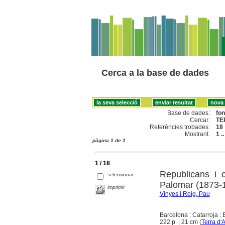
Cerca a la base de dades
Base de dades:
fo
Cercar:
TE
Referències trobades:
18
Mostrant:
1 .
pàgina 1 de 1
1 / 18
Republicans i 
seleccionar
Palomar (1873-
imprimir
Vinyes i Roig, Pau
Barcelona ; Catarroja : E
222 p. ; 21 cm (
Terra d'