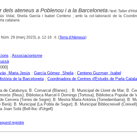
 dels ateneus a Poblenou i a la Barceloneta
/ text: Taller d'His
ús Vidal, Sheila García i Isabel Centeno ; amb la col·laboració de la Coordi
rla catalana
 Núm. 29 (març 2023), p. 12-16 : il. (
Terra d'Ateneus
)
cions
;
Associacionisme
Jussà
2000]
vàs, Maria Jesús
;
García Gómez, Sheila
;
Centeno Guzman, Isabel
Història de la Barceloneta
;
Coordinadora de Centres d'Estudis de Parla Catala
ca de Catalunya; B. Comarcal (Blanes); ; B. Municipal de Lloret de Mar; B. Cen
morós (Reus); Biblioteca Marcel·lí Domingo (Tortosa); Biblioteca Popular de V
de Cervera (Torres de Segre); B. Mestra Maria Antònia (Torredembarra); B. Mu
 Berà); B. Municipal (La Pobla de Segur); B. Municipal Bibliocreixell (Creixell)
a Joan Solà (Bell-lloc d'Urgell)
aquest registre