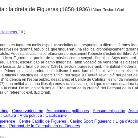
gia : la dreta de Figueres (1858-1936)
/ Albert Testart i Guri
 d'ateneus
, 10 )
gueres es fundaren molts espais associatius que responien a diferents formes ide
creatives de tarannà republicà que tingueren una rèplica, cronològicament tardana
òlic. Aquesta sociabilitat dretana serà precisament l'objecte d'estudi del llibre. Aix
 el Liceo Figuerense partint de la música com a senyal d'identitat. Anys més tard 
l seu Cercle, escorat cap al camp integrista i amb vocació de vertebrar les classe
e laïcista. Ja a final de segle (1891), sectors burgesos amb mentalitat moderna
. Primer sota la bandera del ciclisme i més tard el futbol, vehiculen els prin
la difusió i pràctica de l'esport. L'inici del segle XX veurà l'evolució del paper de 
es d'incidència en l'espai públic, desapareix el Cercle de Catòlics i es funda immedi
07), una entitat amb una filosofia més socialcristiana, tot i que molt conservadora 
a la ciutat. De fet, no serà fins al 1921, arran de la creació del Patronat de la Cat
à un referent d'èxit. (Editorial).
ítica
;
Conservadorisme
;
Associacions polítiques
;
Pensament polític
;
Asso
;
Cultura
;
Vida política
;
Catolicisme
guerense
;
Centre Catòlic de Figueres
;
Casino Sport Figuerenc
;
Lliga d'Acci
res
;
Patronat de la Catequística de Figueres
936