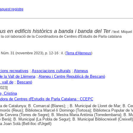
aquest registre
s en edificis històrics a banda i banda del Ter
/ text: Miquel
 la col·laboració de la Coordinadora de Centres d'Estudis de Parla catalana
 Núm. 31 (novembre 2023), p. 12-16 : il. (
Terra d'Ateneus
)
ions recreatives
;
Associacions culturals
;
Ateneus
e la Vall de Llémena
;
Ateneu i Centre Republicà de Bescanó
 vall de
;
Bescanó
2023]
, Cristina
dora de Centres d'Estudis de Parla Catalana : CCEPC
ca de Catalunya; B. Comarcal (Blanes); ; B. Municipal de Lloret de Mar; B. Cen
morós (Reus); Biblioteca Marcel·lí Domingo (Tortosa); Biblioteca Popular de V
de Cervera (Torres de Segre); B. Mestra Maria Antònia (Torredembarra); B. Mu
 Berà); B. Municipal (La Pobla de Segur); B. Municipal Bibliocreixell (Creixell)
a Joan Solà (Bell-lloc d'Urgell)