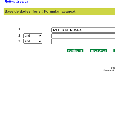
Refinar la cerca
Base de dades
fons : Formulari avançat
Cercar:
1
2
3
Sea
Powered