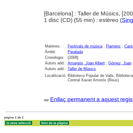
[Barcelona] : Taller de Músics, [200
1 disc (CD) (55 min) : estèreo (
Sing
Matèries:
Festivals de música
;
Flamenc
;
Cant
Àmbit:
Peralada
Cronologia:
[2008]
Autors add.:
Amargós, Joan Albert
;
Gómez, Juan
Autors add.:
Taller de Músics
Localització:
Biblioteca Popular de Valls; Bibliotec
Central Xavier Amorós (Reus)
Enllaç permanent a aquest regis
pàgina 1 de 1