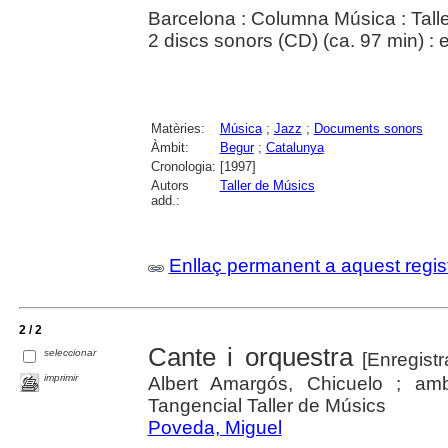
Barcelona : Columna Música : Talle
2 discs sonors (CD) (ca. 97 min) : e
Matèries:
Música
;
Jazz
;
Documents sonors
Àmbit:
Begur
;
Catalunya
Cronologia:
[1997]
Autors
Taller de Músics
add.:
Enllaç permanent a aquest regis
2 / 2
Cante i orquestra
seleccionar
[Enregist
imprimir
Albert Amargós, Chicuelo ; amb
Tangencial Taller de Músics
Poveda, Miguel