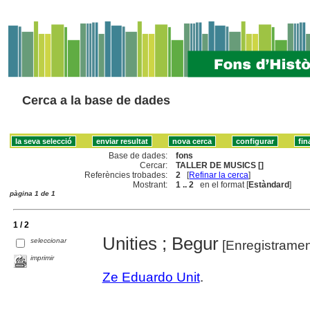
Cerca a la base de dades
Base de dades:
fons
Cercar:
TALLER DE MUSICS []
Referències trobades:
2
[
Refinar la cerca
]
Mostrant:
1 .. 2
en el format [
Estàndard
]
pàgina 1 de 1
1 / 2
Unities ; Begur
seleccionar
[Enregistramen
imprimir
Ze Eduardo Unit
.