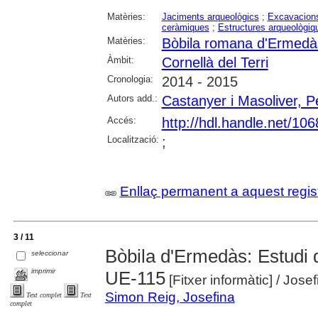
Matèries:
Jaciments arqueològics
;
Excavacions
ceràmiques
;
Estructures arqueològiq
Matèries:
Bòbila romana d'Ermedà
Àmbit:
Cornellà del Terri
Cronologia:
2014 - 2015
Autors add.:
Castanyer i Masoliver, P
Accés:
http://hdl.handle.net/10
Localització:
;
Enllaç permanent a aquest regis
3 / 11
Bòbila d'Ermedàs: Estudi d
seleccionar
imprimir
UE-115
[Fitxer informàtic]
/ Jose
Simon Reig, Josefina
Text complet
Text
complet