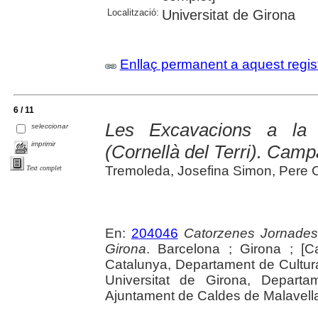
Localització:
Universitat de Girona
Enllaç permanent a aquest regis
6 / 11
Les Excavacions a la
seleccionar
imprimir
(Cornellà del Terri). Cam
Tremoleda, Josefina Simon, Pere 
Text complet
En:
204046
Catorzenes Jornades
Girona
. Barcelona ; Girona ; [C
Catalunya, Departament de Cultur
Universitat de Girona, Departam
Ajuntament de Caldes de Malavella, 