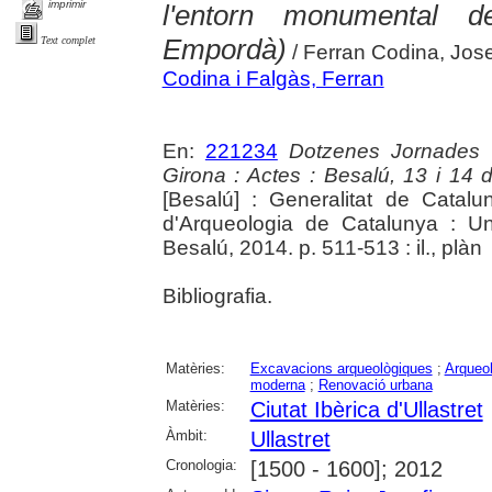
imprimir
l'entorn monumental de
Empordà)
Text complet
/ Ferran Codina, Jos
Codina i Falgàs, Ferran
En:
221234
Dotzenes Jornades 
Girona : Actes : Besalú, 13 i 14
[Besalú] : Generalitat de Cata
d'Arqueologia de Catalunya : Un
Besalú, 2014. p. 511-513 : il., plàn
Bibliografia.
Matèries:
Excavacions arqueològiques
;
Arqueol
moderna
;
Renovació urbana
Matèries:
Ciutat Ibèrica d'Ullastret
Àmbit:
Ullastret
Cronologia:
[1500 - 1600]; 2012