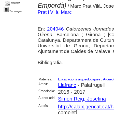
imprimir
Empordà)
/ Marc Prat Vilà, Jos
Prat i Vilà, Marc
Text complet
En:
204046
Catorzenes Jornades
Girona
. Barcelona ; Girona ; [C
Catalunya, Departament de Cultur
Universitat de Girona, Departam
Ajuntament de Caldes de Malavella, 
Bibliografia.
Matèries:
Excavacions arqueològiques
;
Arqueol
Àmbit:
Llafranc
- Palafrugell
Cronologia:
2016 - 2017
Autors add.:
Simon Reig, Josefina
Accés:
http://calaix.gencat.cat
complet]