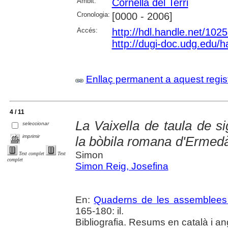
Àmbit:
Cornellà del Terri
Cronologia:
[0000 - 2006]
Accés:
http://hdl.handle.net/102
http://dugi-doc.udg.edu/
Enllaç permanent a aquest regis
4 / 11
La Vaixella de taula de si
seleccionar
imprimir
la bòbila romana d'Ermedàs
Simon
Text complet
Text
complet
Simon Reig, Josefina
En:
Quaderns de les assemblees 
165-180: il.
Bibliografia. Resums en català i an