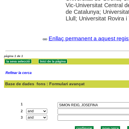
Vic-Universitat Central d
de Catalunya; Universit
Llull; Universitat Rovira 
Enllaç permanent a aquest regis
pàgina 1 de 1
Refinar la cerca
Base de dades
fons : Formulari avançat
Cercar:
1
2
3