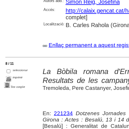
Autors add.:
Simon Reig, Josefina
Accés:
http://calaix.gencat.cat
complet]
Localització:
B. Carles Rahola (Giron
Enllaç permanent a aquest regis
8 / 11
La Bòbila romana d'Erm
seleccionar
imprimir
Resultats de les campan
Tremoleda, Pere Castanyer, Josef
Text complet
En:
221234
Dotzenes Jornades 
Girona : Actes : Besalú, 13 i 14
[Besalú] : Generalitat de Cata