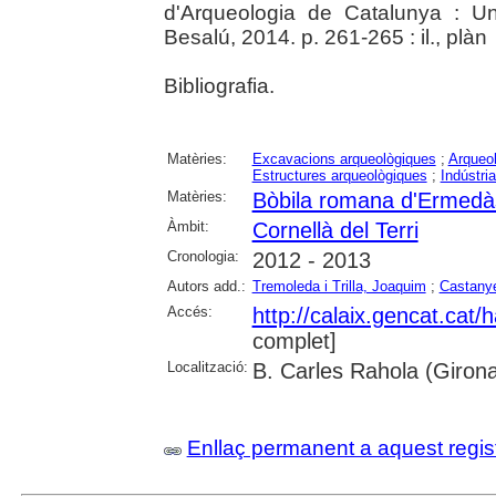
d'Arqueologia de Catalunya : Un
Besalú, 2014. p. 261-265 : il., plàn
Bibliografia.
Matèries:
Excavacions arqueològiques
;
Arqueol
Estructures arqueològiques
;
Indústri
Matèries:
Bòbila romana d'Ermedà
Àmbit:
Cornellà del Terri
Cronologia:
2012 - 2013
Autors add.:
Tremoleda i Trilla, Joaquim
;
Castanye
Accés:
http://calaix.gencat.cat
complet]
Localització:
B. Carles Rahola (Giron
Enllaç permanent a aquest regis