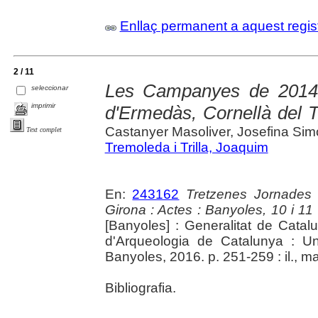
Enllaç permanent a aquest regis
2 / 11
Les Campanyes de 2014 
seleccionar
imprimir
d'Ermedàs, Cornellà del T
Castanyer Masoliver, Josefina Sim
Text complet
Tremoleda i Trilla, Joaquim
En:
243162
Tretzenes Jornades
Girona : Actes : Banyoles, 10 i 1
[Banyoles] : Generalitat de Cata
d'Arqueologia de Catalunya : Un
Banyoles, 2016. p. 251-259 : il., m
Bibliografia.