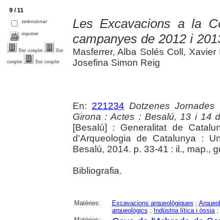
9 / 11
Les Excavacions a la Co
seleccionar
imprimir
campanyes de 2012 i 201
Masferrer, Alba Solés Coll, Xavie
Text complet
Text
Josefina Simon Reig
complet
Text complet
En:
221234
Dotzenes Jornades 
Girona : Actes : Besalú, 13 i 14
[Besalú] : Generalitat de Cata
d'Arqueologia de Catalunya : Un
Besalú, 2014. p. 33-41 : il., map., g
Bibliografia.
Matèries:
Excavacions arqueològiques
;
Arqueol
arqueològics
;
Indústria lítica i òssia
Matèries: