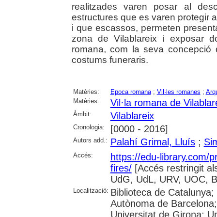
realitzades varen posar al desc
estructures que es varen protegir 
i que escassos, permeten presentar 
zona de Vilablareix i exposar d
romana, com la seva concepció d
costums funeraris.
Matèries:
Epoca romana
;
Vil·les romanes
;
Arq
Matèries:
Vil·la romana de Vilablar
Àmbit:
Vilablareix
Cronologia:
[0000 - 2016]
Autors add.:
Palahí Grimal, Lluís
;
Si
Accés:
https://edu-library.com/
fires/
[Accés restringit a
UdG, UdL, URV, UOC, B
Localització:
Biblioteca de Catalunya;
Autònoma de Barcelona; 
Universitat de Girona; Un