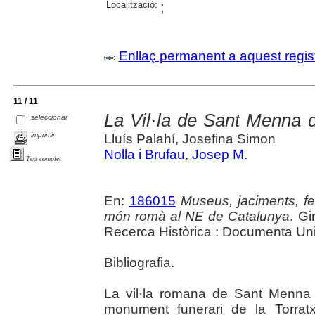
Localització:
;
Enllaç permanent a aquest regis
11 / 11
La Vil·la de Sant Menna d
seleccionar
imprimir
Lluís Palahí, Josefina Simon
Nolla i Brufau, Josep M.
Text complet
En:
186015
Museus, jaciments, fe
món romà al NE de Catalunya
. Gi
Recerca Històrica : Documenta Uni
Bibliografia.
La vil·la romana de Sant Menna
monument funerari de la Torrat