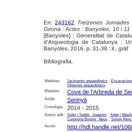
En:
243162
Tretzenes Jornades
Girona : Actes : Banyoles, 10 i 1
[Banyoles] : Generalitat de Cata
d'Arqueologia de Catalunya : Un
Banyoles, 2016. p. 31-38 : il., gràf
Bibliografia.
Matèries:
Jaciments arqueològics
;
Excavacions
Objectes arqueològics
Matèries:
Cova de l'Arbreda de Se
Àmbit:
Serinyà
Cronologia:
2014 - 2015
Autors add.:
Soler i Subils, Joaquim
;
Soler i Masfe
Coromina Bujons, Neus
;
Simon Reig,
Accés:
http://hdl.handle.net/10