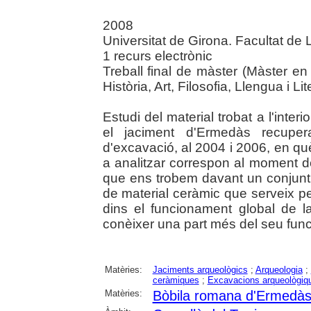
2008
Universitat de Girona. Facultat de 
1 recurs electrònic
Treball final de màster (Màster en
Història, Art, Filosofia, Llengua i Lit
Estudi del material trobat a l'inter
el jaciment d'Ermedàs recupe
d'excavació, al 2004 i 2006, en què
a analitzar correspon al moment de
que ens trobem davant un conjunt t
de material ceràmic que serveix per
dins el funcionament global de l
conèixer una part més del seu fun
Matèries:
Jaciments arqueològics
;
Arqueologia
;
ceràmiques
;
Excavacions arqueològiq
Matèries:
Bòbila romana d'Ermedà