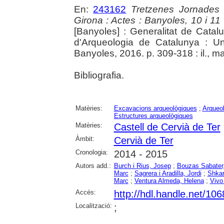
En:
243162
Tretzenes Jornades
Girona : Actes : Banyoles, 10 i 1
[Banyoles] : Generalitat de Cata
d'Arqueologia de Catalunya : Un
Banyoles, 2016. p. 309-318 : il., m
Bibliografia.
Matèries:
Excavacions arqueològiques
;
Arqueol
Estructures arqueològiques
Matèries:
Castell de Cervià de Ter
Àmbit:
Cervià de Ter
Cronologia:
2014 - 2015
Autors add.:
Burch i Rius, Josep
;
Bouzas Sabater
Marc
;
Sagrera i Aradilla, Jordi
;
Shkar
Marc
;
Ventura Almeda, Helena
;
Vivo 
Accés:
http://hdl.handle.net/10
Localització:
;