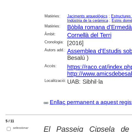
Matèries:
Jaciments arqueològics
;
Estructures
Indústria de la ceràmica
;
Estris domè
Matèries:
Bòbila romana d'Ermedà
Àmbit:
Cornellà del Terri
Cronologia:
[2016]
Autors add.:
Assemblea d'Estudis sob
Besalú )
Accés:
https://raco.cat/index.p
http://www.amicsdebesal
Localització:
UAB: Sibhil·la
Enllaç permanent a aquest regis
5 / 11
El Passeig Cipsela de L
seleccionar