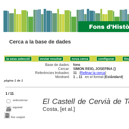
Cerca a la base de dades
Base de dades:
fons
Cercar:
SIMON REIG, JOSEFINA []
Referències trobades:
11
[
Refinar la cerca
]
Mostrant:
1 .. 11
en el format [
Estàndard
]
pàgina 1 de 1
1 / 11
El Castell de Cervià de T
seleccionar
imprimir
Costa, [et al.]
Text complet