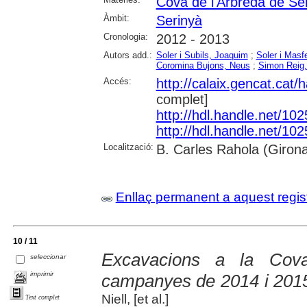
Cova de l'Arbreda de Se
Àmbit:
Serinyà
Cronologia:
2012 - 2013
Autors add.:
Soler i Subils, Joaquim
;
Soler i Masfe
Coromina Bujons, Neus
;
Simon Reig,
Accés:
http://calaix.gencat.cat
complet]
http://hdl.handle.net/10
http://hdl.handle.net/10
Localització:
B. Carles Rahola (Giron
Enllaç permanent a aquest regis
10 / 11
Excavacions a la Cova
seleccionar
imprimir
campanyes de 2014 i 201
Niell, [et al.]
Text complet