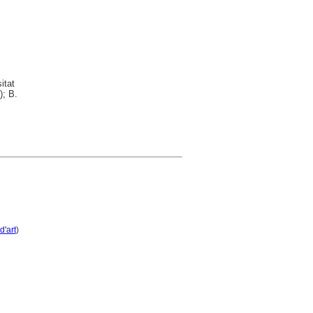
itat
); B.
d'art
)