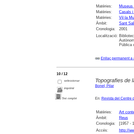
Matèries:
Museus e
Matèries:
Casals i
Matèries:
Vil·la M
Àmbit:
Sant Sa
Cronologia:
2001
Localització:
Bibliote
Autònoma
Pública 
Enllaç permanent a 
10 / 12
Topografies de 
seleccionar
Bonet, Pilar
imprimir
En:
Revista del Centre 
Text complet
Matèries:
Art cont
Àmbit:
Reus
Cronologia:
[1957 - 
Accés:
http://w