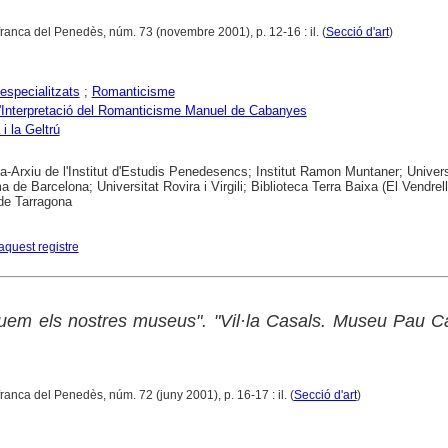
afranca del Penedès, núm. 73 (novembre 2001), p. 12-16 : il. (
Secció d'art
)
specialitzats
;
Romanticisme
'Interpretació del Romanticisme Manuel de Cabanyes
i la Geltrú
ca-Arxiu de l'Institut d'Estudis Penedesencs; Institut Ramon Muntaner; Univers
 de Barcelona; Universitat Rovira i Virgili; Biblioteca Terra Baixa (El Vendrell
de Tarragona
aquest registre
uem els nostres museus". "Vil·la Casals. Museu Pau C
afranca del Penedès, núm. 72 (juny 2001), p. 16-17 : il. (
Secció d'art
)