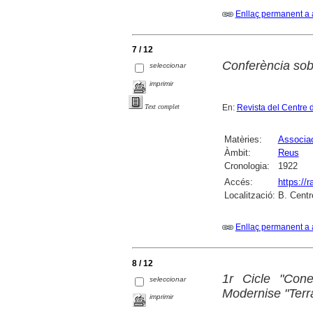
Enllaç permanent a 
7 / 12
Conferència sobr
seleccionar
imprimir
En:
Revista del Centre 
Text complet
Matèries:
Associac
Àmbit:
Reus
Cronologia:
1922
Accés:
https://
Localització:
B. Centr
Enllaç permanent a 
8 / 12
1r Cicle "Cone
seleccionar
Modernise "Terr
imprimir