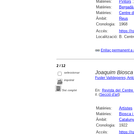
Matèries:
Pintors
Matèries:
Bergadà
Matèries:
Centre d
Àmbit:
Reus
Cronologia:
1968
Accés:
https://
Localització:
B. Centr
Enllaç permanent a 
2 / 12
Joaquim Biosca
seleccionar
Fuster Valldeperes, Ant
imprimir
En:
Revista del Centr
Text complet
il. (
Secció d'art
)
Matèries:
Artistes
Matèries:
Biosca i
Àmbit:
Catalun
Cronologia:
1922
Accés:
https://