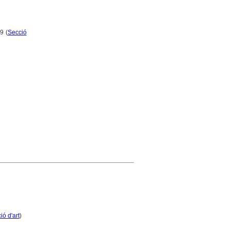
9 (
Secció
ió d'art
)