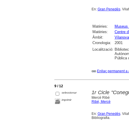
En:
Gran Penedès
. Vil
Matèries:
Museus e
Matèries:
Centre d
Àmbit:
Vilanova 
Cronologia:
2001
Localització:
Bibliote
Autònoma
Pública 
Enllaç permanent a 
9 / 12
1r Cicle "Coneg
seleccionar
Mercè Ribé
imprimir
Ribé, Mercè
En:
Gran Penedès
. Vil
Bibliografia.