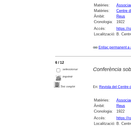
Matèries:
Associac
Matèries:
Centre d
Àmbit:
Reus
Cronologia:
1922
Accés:
https://
Localització:
B. Centr
Enllaç permanent a 
6 / 12
Conferència sobr
seleccionar
imprimir
En:
Revista del Centre 
Text complet
Matèries:
Associac
Àmbit:
Reus
Cronologia:
1922
Accés:
https://
Localització:
B. Centr