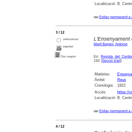
Localització:
B. Centr
Enllaç permanent a 
3 / 12
L'Ensenyament 
seleccionar
Martí Baiges, Antonio
imprimir
En:
Revista del Cent
Text complet
192 (
Secció d'art
)
Matèries:
Ensenya
Àmbit:
Reus
Cronologia:
1922
Accés:
https://
Localització:
B. Centr
Enllaç permanent a 
4 / 12