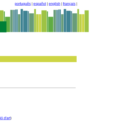
português
|
español
|
english
|
français
|
ó d'art
)