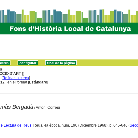
ns
CCIO D'ART []
[
Refinar la cerca
]
. 12
en el format [
Estàndard
]
Tomàs Bergadà
/ Antoni Correig
de Lectura de Reus
. Reus. 4a época, núm. 196 (Diciembre 1968), p. 645-646 (
Secci