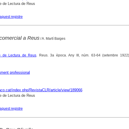
e de Lectura de Reus
aquest registre
comercial a Reus
/ A. Martí Baiges
re de Lectura de Reus
. Reus. 3a època. Any III, núm. 63-64 (setembre 1922)
ment professional
raco.cat/index.php/RevistaCLR/article/view/189066
e de Lectura de Reus
aquest registre