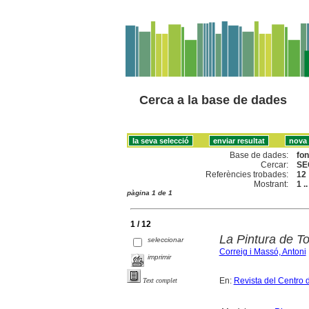
Cerca a la base de dades
Base de dades:
fo
Cercar:
SE
Referències trobades:
12
Mostrant:
1 .
pàgina 1 de 1
1 / 12
La Pintura de 
seleccionar
Correig i Massó, Antoni
imprimir
En:
Revista del Centro 
Text complet