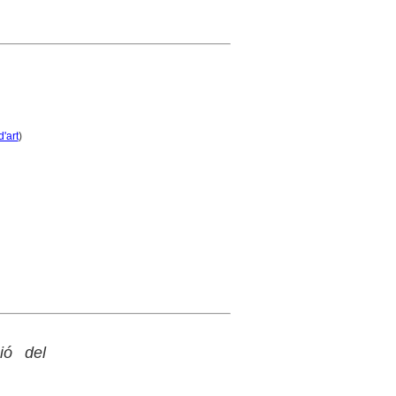
'art
)
ió del