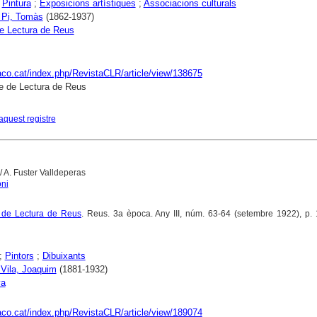
;
Pintura
;
Exposicions artístiques
;
Associacions culturals
 Pi, Tomàs
(1862-1937)
e Lectura de Reus
raco.cat/index.php/RevistaCLR/article/view/138675
e de Lectura de Reus
aquest registre
/ A. Fuster Valldeperas
oni
e de Lectura de Reus
. Reus. 3a època. Any III, núm. 63-64 (setembre 1922), p. 
;
Pintors
;
Dibuixants
 Vila, Joaquim
(1881-1932)
ya
raco.cat/index.php/RevistaCLR/article/view/189074