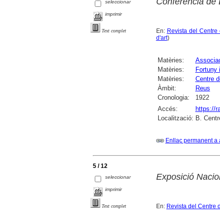
Conferència de 
seleccionar
imprimir
En:
Revista del Centre
Text complet
d'art
)
Matèries:
Associac
Matèries:
Fortuny 
Matèries:
Centre d
Àmbit:
Reus
Cronologia:
1922
Accés:
https://
Localització:
B. Centr
Enllaç permanent a 
5 / 12
Exposició Naciona
seleccionar
imprimir
En:
Revista del Centre 
Text complet