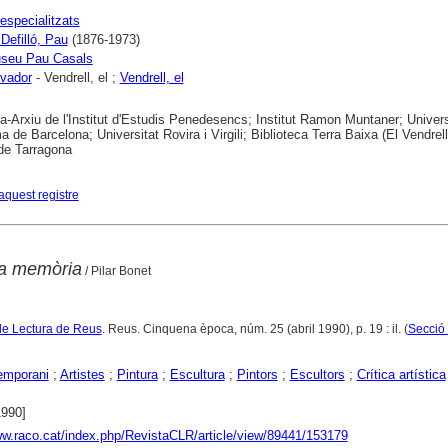
specialitzats
 Defilló, Pau
(1876-1973)
useu Pau Casals
lvador
- Vendrell, el ;
Vendrell, el
ca-Arxiu de l'Institut d'Estudis Penedesencs; Institut Ramon Muntaner; Univers
 de Barcelona; Universitat Rovira i Virgili; Biblioteca Terra Baixa (El Vendrell
de Tarragona
aquest registre
la memòria
/ Pilar Bonet
de Lectura de Reus
. Reus. Cinquena època, núm. 25 (abril 1990), p. 19 : il. (
Secció 
emporani
;
Artistes
;
Pintura
;
Escultura
;
Pintors
;
Escultors
;
Crítica artística
1990]
ww.raco.cat/index.php/RevistaCLR/article/view/89441/153179