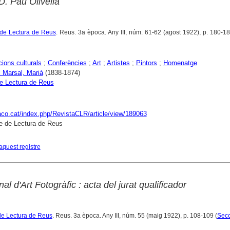
D. Pau Olivella
 de Lectura de Reus
. Reus. 3a època. Any III, núm. 61-62 (agost 1922), p. 180-18
ions culturals
;
Conferències
;
Art
;
Artistes
;
Pintors
;
Homenatge
i Marsal, Marià
(1838-1874)
e Lectura de Reus
raco.cat/index.php/RevistaCLR/article/view/189063
e de Lectura de Reus
aquest registre
l d'Art Fotogràfic : acta del jurat qualificador
de Lectura de Reus
. Reus. 3a època. Any III, núm. 55 (maig 1922), p. 108-109 (
Secc