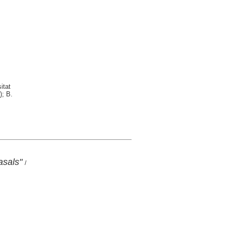
itat
); B.
asals"
/