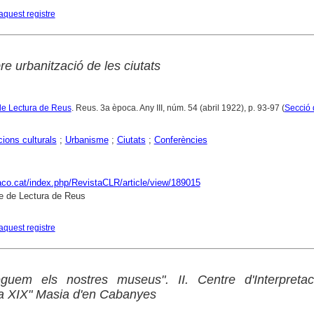
aquest registre
e urbanització de les ciutats
de Lectura de Reus
. Reus. 3a època. Any III, núm. 54 (abril 1922), p. 93-97 (
Secció d
ions culturals
;
Urbanisme
;
Ciutats
;
Conferències
raco.cat/index.php/RevistaCLR/article/view/189015
e de Lectura de Reus
aquest registre
guem els nostres museus". II. Centre d'Interpretac
a XIX" Masia d'en Cabanyes