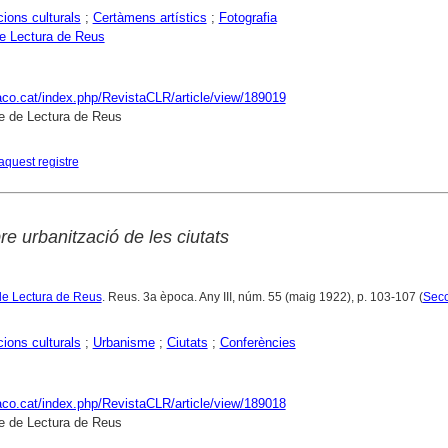
ions culturals
;
Certàmens artístics
;
Fotografia
e Lectura de Reus
raco.cat/index.php/RevistaCLR/article/view/189019
e de Lectura de Reus
aquest registre
e urbanització de les ciutats
de Lectura de Reus
. Reus. 3a època. Any III, núm. 55 (maig 1922), p. 103-107 (
Secc
ions culturals
;
Urbanisme
;
Ciutats
;
Conferències
raco.cat/index.php/RevistaCLR/article/view/189018
e de Lectura de Reus