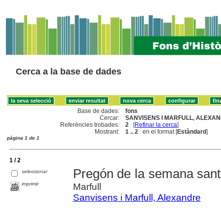
Cerca a la base de dades
Base de dades:
fons
Cercar:
SANVISENS I MARFULL, ALEXAN
Referències trobades:
2
[
Refinar la cerca
]
Mostrant:
1 .. 2
en el format [
Estàndard
]
pàgina 1 de 1
1 / 2
Pregón de la semana san
seleccionar
imprimir
Marfull
Sanvisens i Marfull, Alexandre