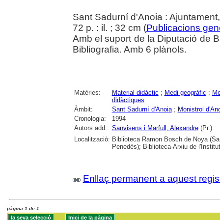
Sant Sadurní d'Anoia : Ajuntament
72 p. : il. ; 32 cm (
Publicacions gen
Amb el suport de la Diputació de B
Bibliografia. Amb 6 plànols.
Matèries:
Material didàctic
;
Medi geogràfic
;
Mo
didàctiques
Àmbit:
Sant Sadurní d'Anoia
;
Monistrol d'An
Cronologia:
1994
Autors add.:
Sanvisens i Marfull, Alexandre
(Pr.)
Localització:
Biblioteca Ramon Bosch de Noya (Sant
Penedès); Biblioteca-Arxiu de l'Insti
Enllaç permanent a aquest regis
pàgina 1 de 1