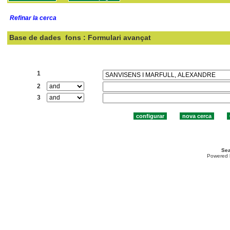
Refinar la cerca
Base de dades
fons : Formulari avançat
Cercar:
1
2
3
Sea
Powered