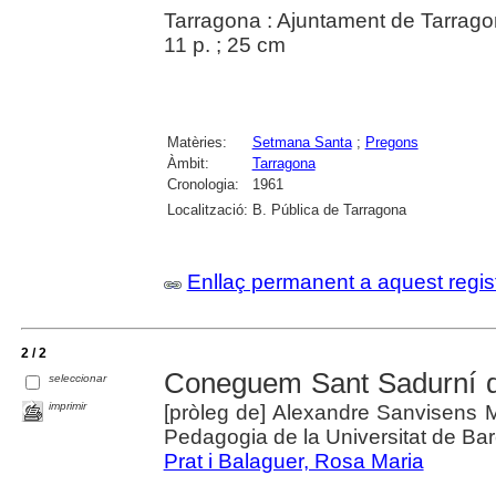
Tarragona : Ajuntament de Tarrag
11 p. ; 25 cm
Matèries:
Setmana Santa
;
Pregons
Àmbit:
Tarragona
Cronologia:
1961
Localització:
B. Pública de Tarragona
Enllaç permanent a aquest regis
2 / 2
Coneguem Sant Sadurní d
seleccionar
imprimir
[pròleg de] Alexandre Sanvisens Ma
Pedagogia de la Universitat de Ba
Prat i Balaguer, Rosa Maria