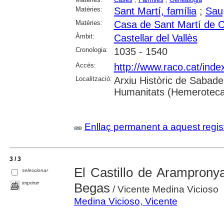
Matèries:
Sant Martí, família
;
Sau,
Matèries:
Casa de Sant Martí de Ca
Àmbit:
Castellar del Vallès
Cronologia:
1035 - 1540
Accés:
http://www.raco.cat/inde
Localització:
Arxiu Històric de Sabade
Humanitats (Hemeroteca
Enllaç permanent a aquest regis
3 / 3
El Castillo de Arampronya
seleccionar
imprimir
Begas
/ Vicente Medina Vicioso
Medina Vicioso, Vicente