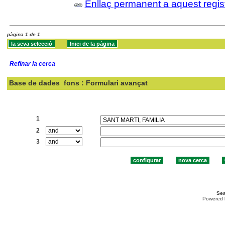
Enllaç permanent a aquest regis
pàgina 1 de 1
Refinar la cerca
Base de dades
fons : Formulari avançat
Cercar:
1
2
3
Sea
Powered