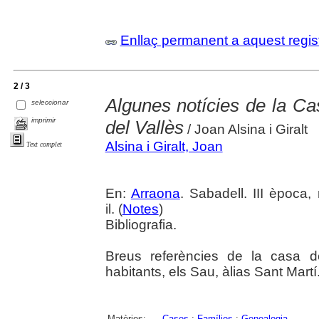
Enllaç permanent a aquest regis
2 / 3
Algunes notícies de la Ca
seleccionar
imprimir
del Vallès
/ Joan Alsina i Giralt
Alsina i Giralt, Joan
Text complet
En:
Arraona
. Sabadell. III època
il. (
Notes
)
Bibliografia.
Breus referències de la casa de
habitants, els Sau, àlias Sant Martí
Matèries:
Cases
;
Famílies
;
Genealogia