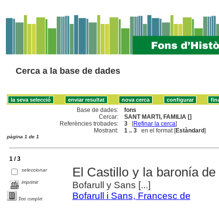
Cerca a la base de dades
Base de dades:
fons
Cercar:
SANT MARTI, FAMILIA []
Referències trobades:
3
[
Refinar la cerca
]
Mostrant:
1 .. 3
en el format [
Estàndard
]
pàgina 1 de 1
1 / 3
El Castillo y la baronía 
seleccionar
imprimir
Bofarull y Sans [...]
Bofarull i Sans, Francesc de
Text complet