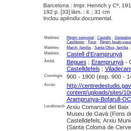
Barcelona : Impr. Henrich y Cª, 19
192 p. [33] làm. : il. ; 31 cm
Inclou apèndix documental.
Matèries:
Règim senyorial
;
Castells
;
Genealog
Castlànies
;
Feus
;
Règim feudo-vasal
Matèries:
March, família
;
Santa Oliva, família
Matèries:
Castell d'Eramprunyà
Àmbit:
Begues
;
Eramprunyà
- 
Castelldefels
;
Viladecan
Cronologia:
900 - 1900 (esp. 900 - 1
Accés:
http://centredestudis.gav
content/uploads/sites/10/
Aramprunya-Bofarull-OC
Localització:
Arxiu Comarcal del Baix
Museu de Gavà (Fons doc
Castelldefels; Arxiu Muni
(Santa Coloma de Cervel