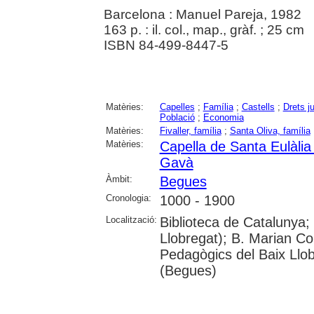
Barcelona : Manuel Pareja, 1982
163 p. : il. col., map., gràf. ; 25 cm
ISBN 84-499-8447-5
Matèries:
Capelles
;
Família
;
Castells
;
Drets j
Població
;
Economia
Matèries:
Fivaller, família
;
Santa Oliva, família
Matèries:
Capella de Santa Eulàli
Gavà
Àmbit:
Begues
Cronologia:
1000 - 1900
Localització:
Biblioteca de Catalunya;
Llobregat); B. Marian C
Pedagògics del Baix Llo
(Begues)