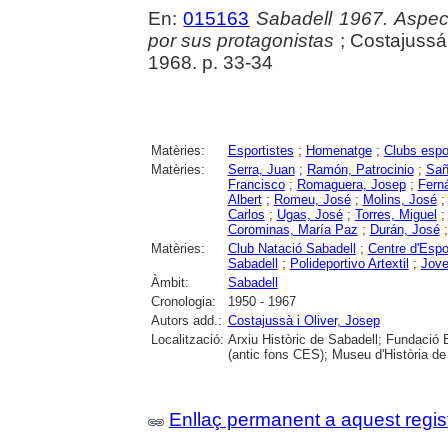
En:
015163
Sabadell 1967. Aspec
por sus protagonistas
; Costajussá 
1968. p. 33-34
Matèries:
Esportistes
;
Homenatge
;
Clubs espo
Matèries:
Serra, Juan
;
Ramón, Patrocinio
;
Sañ
Francisco
;
Romaguera, Josep
;
Fern
Albert
;
Romeu, José
;
Molins, José
Carlos
;
Ugas, José
;
Torres, Miguel
Corominas, María Paz
;
Durán, José
Matèries:
Club Natació Sabadell
;
Centre d'Espo
Sabadell
;
Polideportivo Artextil
;
Jove
Àmbit:
Sabadell
Cronologia:
1950 - 1967
Autors add.:
Costajussà i Oliver, Josep
Localització:
Arxiu Històric de Sabadell; Fundació 
(antic fons CES); Museu d'Història de
Enllaç permanent a aquest regis