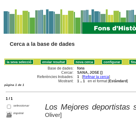
Cerca a la base de dades
Base de dades:
fons
Cercar:
SANA, JOSE []
Referències trobades:
1
[
Refinar la cerca
]
Mostrant:
1 .. 1
en el format [
Estàndard
]
pàgina 1 de 1
1 / 1
Los Mejores deportistas 
seleccionar
imprimir
Oliver]