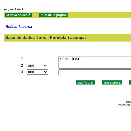
pàgina 1 de 1
Refinar la cerca
Base de dades
fons : Formulari avançat
Cercar:
1
2
3
Sea
Powered